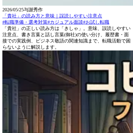
2026/05/25
与謝秀作
「貴社」の読み方と意味｜誤読しやすい注意点
#
転職準備・選考対策
#
カジュアル面談
#
お試し転職
「貴社」の正しい読み方は「きしゃ」。意味、誤読しやすい
注意点、書き言葉と話し言葉(御社)の使い分け、履歴書・面
接での実践例、ビジネス敬語の関連知識まで、転職活動で困
らないように解説します。