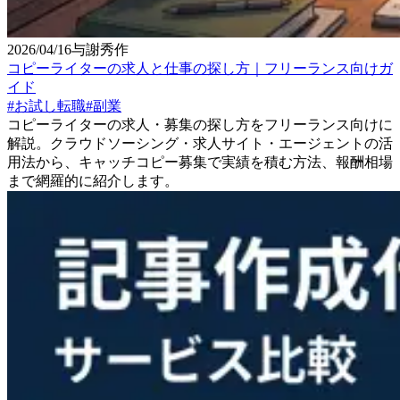
2026/04/16
与謝秀作
コピーライターの求人と仕事の探し方｜フリーランス向けガ
イド
#
お試し転職
#
副業
コピーライターの求人・募集の探し方をフリーランス向けに
解説。クラウドソーシング・求人サイト・エージェントの活
用法から、キャッチコピー募集で実績を積む方法、報酬相場
まで網羅的に紹介します。