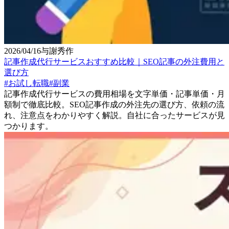
2026/04/16
与謝秀作
記事作成代行サービスおすすめ比較｜SEO記事の外注費用と
選び方
#
お試し転職
#
副業
記事作成代行サービスの費用相場を文字単価・記事単価・月
額制で徹底比較。SEO記事作成の外注先の選び方、依頼の流
れ、注意点をわかりやすく解説。自社に合ったサービスが見
つかります。