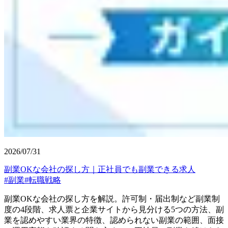
2026/07/31
副業OKな会社の探し方｜正社員でも副業できる求人
#
副業
#
転職戦略
副業OKな会社の探し方を解説。許可制・届出制など副業制
度の4段階、求人票と企業サイトから見分ける5つの方法、副
業を認めやすい業界の特徴、認められない副業の範囲、面接