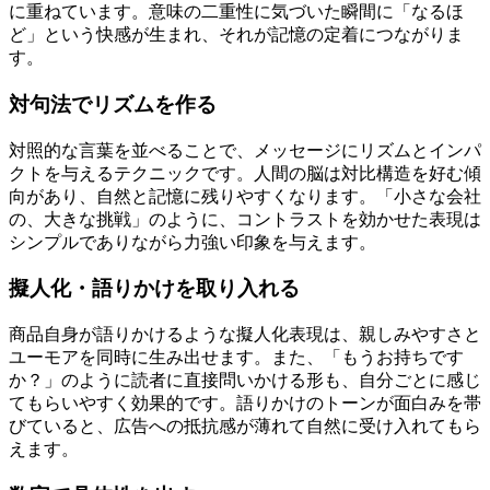
に重ねています。意味の二重性に気づいた瞬間に「なるほ
ど」という快感が生まれ、それが記憶の定着につながりま
す。
対句法でリズムを作る
対照的な言葉を並べることで、メッセージにリズムとインパ
クトを与えるテクニックです。人間の脳は対比構造を好む傾
向があり、自然と記憶に残りやすくなります。「小さな会社
の、大きな挑戦」のように、コントラストを効かせた表現は
シンプルでありながら力強い印象を与えます。
擬人化・語りかけを取り入れる
商品自身が語りかけるような擬人化表現は、親しみやすさと
ユーモアを同時に生み出せます。また、「もうお持ちです
か？」のように読者に直接問いかける形も、自分ごとに感じ
てもらいやすく効果的です。語りかけのトーンが面白みを帯
びていると、広告への抵抗感が薄れて自然に受け入れてもら
えます。