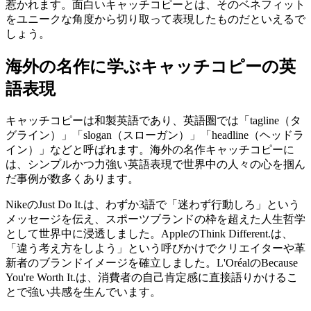
惹かれます。面白いキャッチコピーとは、そのベネフィット
をユニークな角度から切り取って表現したものだといえるで
しょう。
海外の名作に学ぶキャッチコピーの英
語表現
キャッチコピーは和製英語であり、英語圏では「tagline（タ
グライン）」「slogan（スローガン）」「headline（ヘッドラ
イン）」などと呼ばれます。海外の名作キャッチコピーに
は、シンプルかつ力強い英語表現で世界中の人々の心を掴ん
だ事例が数多くあります。
NikeのJust Do It.は、わずか3語で「迷わず行動しろ」という
メッセージを伝え、スポーツブランドの枠を超えた人生哲学
として世界中に浸透しました。AppleのThink Different.は、
「違う考え方をしよう」という呼びかけでクリエイターや革
新者のブランドイメージを確立しました。L'OréalのBecause
You're Worth It.は、消費者の自己肯定感に直接語りかけるこ
とで強い共感を生んでいます。