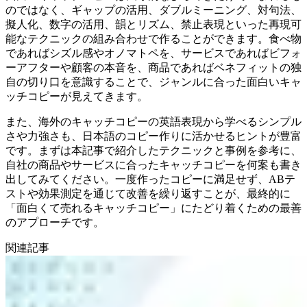
のではなく、ギャップの活用、ダブルミーニング、対句法、
擬人化、数字の活用、韻とリズム、禁止表現といった再現可
能なテクニックの組み合わせで作ることができます。食べ物
であればシズル感やオノマトペを、サービスであればビフォ
ーアフターや顧客の本音を、商品であればベネフィットの独
自の切り口を意識することで、ジャンルに合った面白いキャ
ッチコピーが見えてきます。
また、海外のキャッチコピーの英語表現から学べるシンプル
さや力強さも、日本語のコピー作りに活かせるヒントが豊富
です。まずは本記事で紹介したテクニックと事例を参考に、
自社の商品やサービスに合ったキャッチコピーを何案も書き
出してみてください。一度作ったコピーに満足せず、ABテ
ストや効果測定を通じて改善を繰り返すことが、最終的に
「面白くて売れるキャッチコピー」にたどり着くための最善
のアプローチです。
関連記事