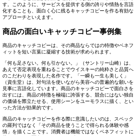
す。このように、サービスを提供する側の誇りや情熱を言語
化することも、面白く心に残るキャッチコピーを作る有効な
アプローチといえます。
商品の面白いキャッチコピー事例集
商品のキャッチコピーは、その商品ならではの特徴やベネフ
ィットを短い言葉に凝縮する技術が求められます。
「何も足さない。何も引かない。」（サントリー山崎）は、
あえて否定表現を重ねることでウイスキーの純粋さと品質へ
のこだわりを表現した名作です。「一瞬も一生も美しく」
（資生堂）は、対句法を使いながら美容への普遍的な願いを
見事に言語化しています。商品のキャッチコピーで面白さを
出すには、商品の特徴を極端に誇張する、競合にはない独自
の価値を際立たせる、使用シーンをユーモラスに描く、とい
った方法が効果的です。
商品のキャッチコピーを作る際に意識したいのは、スペック
の羅列ではなく「その商品を使うことで得られる体験や感
情」を描くことです。消費者は機能ではなくベネフィットに