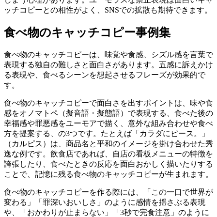
ッチコピーとの相性がよく、SNSでの拡散も期待できます。
食べ物のキャッチコピー事例集
食べ物のキャッチコピーは、味覚や食感、シズル感を言葉で
表現する独自の難しさと面白さがあります。五感に訴えかけ
る表現や、食べるシーンを想起させるフレーズが効果的で
す。
食べ物のキャッチコピーで面白さを出すポイントは、味や食
感をオノマトペ（擬音語・擬態語）で表現する、食べた後の
幸福感や罪悪感をユーモアで描く、意外な組み合わせや食べ
方を提案する、の3つです。たとえば「カラダにピース。」
（カルピス）は、商品名と平和のイメージを掛け合わせた秀
逸な例です。飲食店であれば、自店の看板メニューの特徴を
誇張したり、食べたときの反応を面白おかしく描いたりする
ことで、記憶に残る食べ物のキャッチコピーが生まれます。
食べ物のキャッチコピーを作る際には、「この一口で世界が
変わる」「罪深いおいしさ」のように感情を揺さぶる表現
や、「おかわりが止まらない」「3秒で完食注意」のように