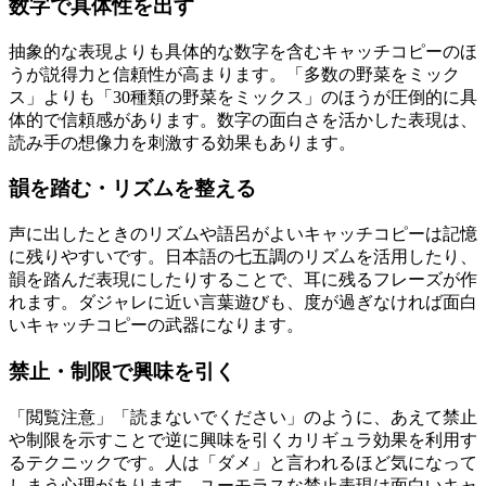
数字で具体性を出す
抽象的な表現よりも具体的な数字を含むキャッチコピーのほ
うが説得力と信頼性が高まります。「多数の野菜をミック
ス」よりも「30種類の野菜をミックス」のほうが圧倒的に具
体的で信頼感があります。数字の面白さを活かした表現は、
読み手の想像力を刺激する効果もあります。
韻を踏む・リズムを整える
声に出したときのリズムや語呂がよいキャッチコピーは記憶
に残りやすいです。日本語の七五調のリズムを活用したり、
韻を踏んだ表現にしたりすることで、耳に残るフレーズが作
れます。ダジャレに近い言葉遊びも、度が過ぎなければ面白
いキャッチコピーの武器になります。
禁止・制限で興味を引く
「閲覧注意」「読まないでください」のように、あえて禁止
や制限を示すことで逆に興味を引くカリギュラ効果を利用す
るテクニックです。人は「ダメ」と言われるほど気になって
しまう心理があります。ユーモラスな禁止表現は面白いキャ