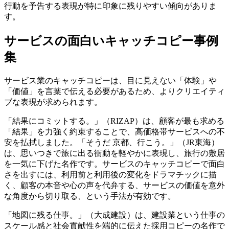
行動を予告する表現が特に印象に残りやすい傾向がありま
す。
サービスの面白いキャッチコピー事例
集
サービス業のキャッチコピーは、目に見えない「体験」や
「価値」を言葉で伝える必要があるため、よりクリエイティ
ブな表現が求められます。
「結果にコミットする。」（RIZAP）は、顧客が最も求める
「結果」を力強く約束することで、高価格帯サービスへの不
安を払拭しました。「そうだ 京都、行こう。」（JR東海）
は、思いつきで旅に出る衝動を軽やかに表現し、旅行の敷居
を一気に下げた名作です。サービスのキャッチコピーで面白
さを出すには、利用前と利用後の変化をドラマチックに描
く、顧客の本音や心の声を代弁する、サービスの価値を意外
な角度から切り取る、という手法が有効です。
「地図に残る仕事。」（大成建設）は、建設業という仕事の
スケール感と社会貢献性を端的に伝えた採用コピーの名作で