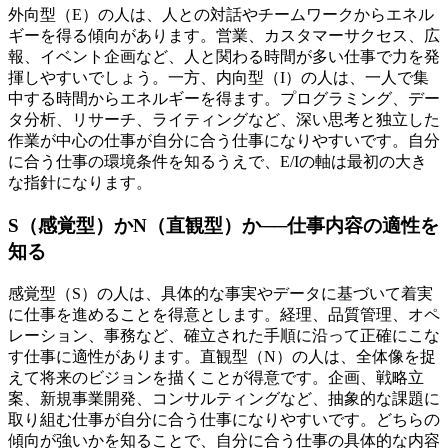
外向型（E）の人は、人との対話やチームワークからエネル
ギーを得る傾向があります。営業、カスタマーサクセス、広
報、イベント企画など、人と関わる時間が多い仕事で力を発
揮しやすいでしょう。一方、内向型（I）の人は、一人で集
中する時間からエネルギーを得ます。プログラミング、デー
タ分析、リサーチ、ライティングなど、深い思考と独立した
作業が中心の仕事が自分に合う仕事になりやすいです。自分
に合う仕事の環境条件を知るうえで、E/Iの軸は最初の大き
な指針になります。
S（感覚型）かN（直観型）か──仕事内容の適性を
知る
感覚型（S）の人は、具体的な事実やデータに基づいて着実
に仕事を進めることを得意とします。経理、品質管理、オペ
レーション、事務など、確立された手順に沿って正確にこな
す仕事に適性があります。直観型（N）の人は、全体像を捉
えて将来のビジョンを描くことが得意です。企画、戦略立
案、新規事業開発、コンサルティングなど、抽象的な課題に
取り組む仕事が自分に合う仕事になりやすいです。どちらの
傾向が強いかを知ることで、自分に合う仕事の具体的な内容