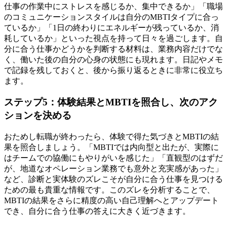
仕事の作業中にストレスを感じるか、集中できるか」「職場
のコミュニケーションスタイルは自分のMBTIタイプに合っ
ているか」「1日の終わりにエネルギーが残っているか、消
耗しているか」といった視点を持って日々を過ごします。自
分に合う仕事かどうかを判断する材料は、業務内容だけでな
く、働いた後の自分の心身の状態にも現れます。日記やメモ
で記録を残しておくと、後から振り返るときに非常に役立ち
ます。
ステップ5：体験結果とMBTIを照合し、次のアク
ションを決める
おためし転職が終わったら、体験で得た気づきとMBTIの結
果を照合しましょう。「MBTIでは内向型と出たが、実際に
はチームでの協働にもやりがいを感じた」「直観型のはずだ
が、地道なオペレーション業務でも意外と充実感があった」
など、診断と実体験のズレこそが自分に合う仕事を見つける
ための最も貴重な情報です。このズレを分析することで、
MBTIの結果をさらに精度の高い自己理解へとアップデート
でき、自分に合う仕事の答えに大きく近づきます。