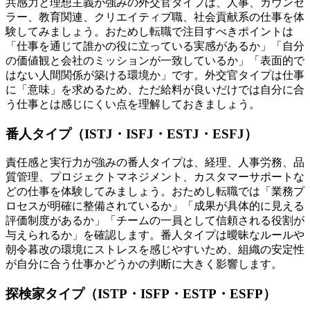
共感力と理想主義が強みの外交官タイプは、人事、カウンセ
ラー、教育関連、クリエイティブ職、社会貢献系の仕事を体
験してみましょう。おためし転職で注目すべきポイントは
「仕事を通じて誰かの役に立っている実感があるか」「自分
の価値観と会社のミッションが一致しているか」「表面的で
はない人間関係が築ける環境か」です。外交官タイプは仕事
に「意味」を求めるため、ただ給料が良いだけでは自分に合
う仕事とは感じにくい点を理解しておきましょう。
番人タイプ（ISTJ・ISFJ・ESTJ・ESFJ）
責任感と実行力が強みの番人タイプは、経理、人事労務、品
質管理、プロジェクトマネジメント、カスタマーサポートな
どの仕事を体験してみましょう。おためし転職では「業務プ
ロセスが明確に整備されているか」「成果が具体的に見える
評価制度があるか」「チームの一員として信頼される役割が
与えられるか」を確認します。番人タイプは曖昧なルールや
朝令暮改の環境にストレスを感じやすいため、組織の安定性
が自分に合う仕事かどうかの判断に大きく影響します。
探検家タイプ（ISTP・ISFP・ESTP・ESFP）