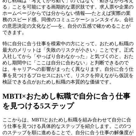
めし転職は「考えてから動く」のではなく「動きながら考え
る」ことを可能にする画期的な選択肢です。求人票や企業の
ホームページからでは分からない情報──たとえば実際の業
務のスピード感、同僚のコミュニケーションスタイル、会社
の意思決定の文化など──を、自分の五感で確かめることが
できます。
特に自分に合う仕事を模索中の方にとって、おためし転職の
最大のメリットは「失敗のリスクが小さい」ことです。正式
入社してから「やっぱり合わなかった」と気づくのと、おた
めし期間中に「ここは自分に合わない」と判断できるので
は、キャリアへの影響がまったく異なります。自分に合う仕
事を見つけるプロセスにおいて、リスクを抑えながら仮説を
検証できる点がおためし転職の本質的な価値です。
MBTI×おためし転職で自分に合う仕事
を見つける5ステップ
ここからは、MBTIとおためし転職を組み合わせて自分に合
う仕事を見つける具体的なステップを紹介します。この5つ
のステップを順に進めることで、自分に合う仕事の解像度が