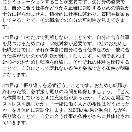
にシミュレーションすることが重要です。受け身の姿勢で
は、自分に合う仕事かどうかを正確に判断するための情報が
十分に得られません。積極的に仕事に関わり、質問や提案も
してみることで、その職場での自分の可能性が見えてきま
す。
2つ目は「1社だけで判断しない」ことです。自分に合う仕事
を見つけるためには、比較対象が必要です。1社のおためし
転職だけでは、それが本当に自分に合う仕事なのか、他に合
う仕事がないのかの判断が難しくなります。可能であれば
2〜3社のおためし転職を経験し、それぞれの体験を比較する
ことで、自分にとって譲れない条件と妥協できる条件が明確
になります。
3つ目は「振り返りを必ず行う」ことです。おためし転職が
終わった後、必ず振り返りの時間を確保しましょう。「どん
な作業をしているときに充実感があったか」「どんな場面で
ストレスを感じたか」「一緒に働く人との相性はどうだった
か」を具体的に言語化します。MBTIの結果と照合しながら
振り返ることで、自分に合う仕事の条件がさらに具体化され
ていきます。