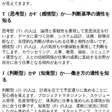
が見えてきます。
T（思考型）かF（感情型）か──判断基準の適性を
知る
思考型（T）の人は、論理と客観性を重視して意思決定を行
います。データに基づく分析、システム設計、法務、財務分
析など、合理的な判断が求められる仕事と相性が良いです。
感情型（F）の人は、人の気持ちや価値観を重視して判断を
下します。カウンセリング、人事、教育、福祉、コミュニテ
ィ運営など、人との信頼関係が仕事の成果に直結する分野が
自分に合う仕事となる傾向があります。
J（判断型）かP（知覚型）か──働き方の適性を知
る
判断型（J）の人は、計画を立てて予定通りに進めることに
安心感を覚えます。プロジェクトマネジメント、スケジュー
ル管理、生産管理など、体系的に仕事を進められる環境が自
分に合う仕事です。知覚型（P）の人は、柔軟に状況に対応
しながら進めることを好みます。スタートアップ、クリエイ