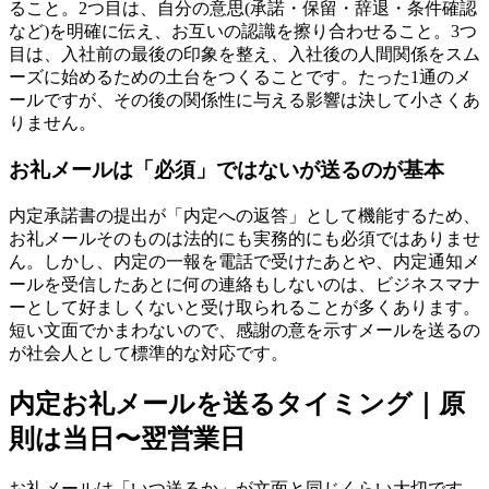
ること。2つ目は、自分の意思(承諾・保留・辞退・条件確認
など)を明確に伝え、お互いの認識を擦り合わせること。3つ
目は、入社前の最後の印象を整え、入社後の人間関係をスム
ーズに始めるための土台をつくることです。たった1通のメ
ールですが、その後の関係性に与える影響は決して小さくあ
りません。
お礼メールは「必須」ではないが送るのが基本
内定承諾書の提出が「内定への返答」として機能するため、
お礼メールそのものは法的にも実務的にも必須ではありませ
ん。しかし、内定の一報を電話で受けたあとや、内定通知メ
ールを受信したあとに何の連絡もしないのは、ビジネスマナ
ーとして好ましくないと受け取られることが多くあります。
短い文面でかまわないので、感謝の意を示すメールを送るの
が社会人として標準的な対応です。
内定お礼メールを送るタイミング｜原
則は当日〜翌営業日
お礼メールは「いつ送るか」が文面と同じくらい大切です。