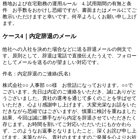
務地および在宅勤務の運用ルール 4. 試用期間の有無と条
件 お手数をおかけし恐縮ですが、書面またはメールにてご
教示いただけますと幸いです。何卒よろしくお願い申し上げ
ます。
ケース4｜内定辞退のメール
他社への入社を決めた場合などに送る辞退メールの例文で
す。原則として、辞退は電話で直接伝えたうえで、フォロー
としてメールを送るのが望ましい対応です。
件名：内定辞退のご連絡(氏名)
株式会社○○ 人事部 ○○様 お世話になっております。○○で
ございます。先日は内定のご連絡をいただき、誠にありがと
うございました。貴社の選考を通じて多くのことを学ばせて
いただき、心より感謝申し上げます。大変光栄なお話をいた
だきながら恐縮ではございますが、慎重に検討を重ねました
結果、今回は誠に勝手ながら内定を辞退させていただきたく
存じます。お時間を割いてご対応いただいたにもかかわら
ず、このようなお返事となりましたこと、深くお詫び申し上
げます。末筆ながら、貴社のますますのご発展を心よりお祈