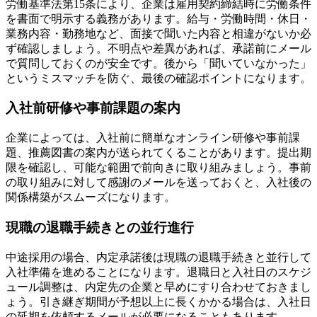
労働基準法第15条により、企業は雇用契約締結時に労働条件
を書面で明示する義務があります。給与・労働時間・休日・
業務内容・勤務地など、面接で聞いた内容と相違がないか必
ず確認しましょう。不明点や差異があれば、承諾前にメール
で質問しておくのが安全です。後から「聞いていなかった」
というミスマッチを防ぐ、最後の確認ポイントになります。
入社前研修や事前課題の案内
企業によっては、入社前に簡単なオンライン研修や事前課
題、推薦図書の案内が送られてくることがあります。提出期
限を確認し、可能な範囲で前向きに取り組みましょう。事前
の取り組みに対して感謝のメールを送っておくと、入社後の
関係構築がスムーズになります。
現職の退職手続きとの並行進行
中途採用の場合、内定承諾後は現職の退職手続きと並行して
入社準備を進めることになります。退職日と入社日のスケジ
ュール調整は、内定先の企業と早めにすり合わせておきまし
ょう。引き継ぎ期間が予想以上に長くかかる場合は、入社日
の延期を依頼するメールが必要になることもあります。