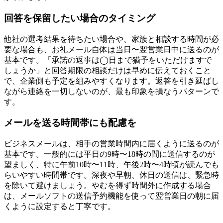
回答を保留したい場合のタイミング
他社の選考結果を待ちたい場合や、家族と相談する時間が必
要な場合も、お礼メール自体は当日〜翌営業日中に送るのが
基本です。「承諾の返事は◯日まで猶予をいただけますで
しょうか」と回答期限の相談だけは早めに伝えておくこと
で、企業側も予定を組みやすくなります。返答を引き延ばし
ながら連絡を一切しないのが、最も印象を損なうパターンで
す。
メールを送る時間帯にも配慮を
ビジネスメールは、相手の営業時間内に届くように送るのが
基本です。一般的には平日の9時〜18時の間に送信するのが
望ましく、特に午前10時〜11時、午後2時〜4時頃が読んでも
らいやすい時間帯です。深夜や早朝、休日の送信は、緊急時
を除いて避けましょう。やむを得ず時間外に作成する場合
は、メールソフトの送信予約機能を使って翌営業日の朝に届
くように設定すると丁寧です。