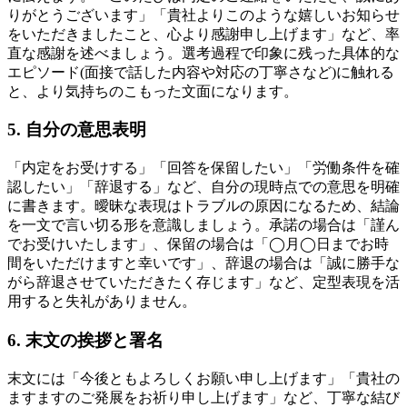
りがとうございます」「貴社よりこのような嬉しいお知らせ
をいただきましたこと、心より感謝申し上げます」など、率
直な感謝を述べましょう。選考過程で印象に残った具体的な
エピソード(面接で話した内容や対応の丁寧さなど)に触れる
と、より気持ちのこもった文面になります。
5. 自分の意思表明
「内定をお受けする」「回答を保留したい」「労働条件を確
認したい」「辞退する」など、自分の現時点での意思を明確
に書きます。曖昧な表現はトラブルの原因になるため、結論
を一文で言い切る形を意識しましょう。承諾の場合は「謹ん
でお受けいたします」、保留の場合は「◯月◯日までお時
間をいただけますと幸いです」、辞退の場合は「誠に勝手な
がら辞退させていただきたく存じます」など、定型表現を活
用すると失礼がありません。
6. 末文の挨拶と署名
末文には「今後ともよろしくお願い申し上げます」「貴社の
ますますのご発展をお祈り申し上げます」など、丁寧な結び