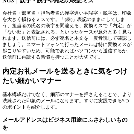
NG3｜誤字・脱字や宛名の表記ミス
会社名・部署名・担当者名の漢字違いや誤字・脱字は、印象
を大きく損ねるミスです。「(株)」表記のままにしてしま
う、担当者の氏名の漢字を間違える、変換ミスで「内定」が
「ない邸」と表記される、といったケースが意外と多く見ら
れます。送信前には、必ず宛名と本文を一度音読して確認し
ましょう。スマートフォンで打ったメールは特に変換ミスが
起こりやすいため、可能であればパソコンから送信するか、
送信前に再読する習慣を持つことが大切です。
内定お礼メールを送るときに気をつけ
たい細かいマナー
基本構成だけでなく、細部のマナーを押さえることで、より
洗練された印象のメールになります。すぐに実践できる5つ
のポイントを紹介します。
メールアドレスはビジネス用途にふさわしいもの
を