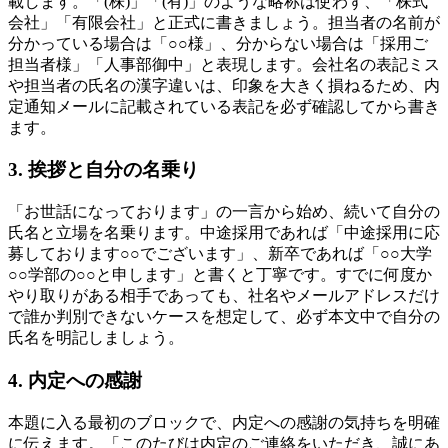
載します。「(株)」「(有)」のような略称は使わず、「株式
会社」「有限会社」と正式に書きましょう。担当者の名前が
分かっている場合は「○○様」、分からない場合は「採用ご
担当者様」「人事部御中」と表現します。会社名の表記ミス
や担当者の氏名の漢字違いは、印象を大きく損ねるため、内
定通知メールに記載されている表記を必ず確認してから書き
ます。
3. 挨拶と自分の名乗り
「お世話になっております」の一言から始め、続いて自分の
氏名と立場を名乗ります。中途採用であれば「中途採用に応
募しております○○でございます」、新卒であれば「○○大学
○○学部の○○と申します」と書くと丁寧です。すでに何度か
やり取りがある相手であっても、社名やメールアドレスだけ
で誰か判別できないケースを想定して、必ず本文中で自分の
氏名を明記しましょう。
4. 内定への感謝
本題に入る最初のブロックで、内定への感謝の気持ちを明確
に伝えます。「このたびは内定のご連絡をいただき、誠にあ