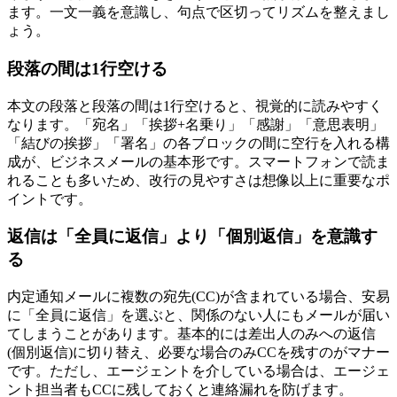
ます。一文一義を意識し、句点で区切ってリズムを整えまし
ょう。
段落の間は1行空ける
本文の段落と段落の間は1行空けると、視覚的に読みやすく
なります。「宛名」「挨拶+名乗り」「感謝」「意思表明」
「結びの挨拶」「署名」の各ブロックの間に空行を入れる構
成が、ビジネスメールの基本形です。スマートフォンで読ま
れることも多いため、改行の見やすさは想像以上に重要なポ
イントです。
返信は「全員に返信」より「個別返信」を意識す
る
内定通知メールに複数の宛先(CC)が含まれている場合、安易
に「全員に返信」を選ぶと、関係のない人にもメールが届い
てしまうことがあります。基本的には差出人のみへの返信
(個別返信)に切り替え、必要な場合のみCCを残すのがマナー
です。ただし、エージェントを介している場合は、エージェ
ント担当者もCCに残しておくと連絡漏れを防げます。