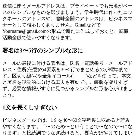
送信に使うメールアドレスは、プライベートでも氏名がベー
スのシンプルなものを選びましょう。学生時代に作ったニッ
クネームのアドレスや、趣味全開のアドレスは、ビジネスマ
ナーとして相応しくありません。Gmailなどで
Yourname@gmail.comの形式で新たに作成しておくと、転職
活動全般で使いやすくなります。
署名は3〜5行のシンプルな形に
メールの最後に付ける署名は、氏名・電話番号・メールアド
レス・住所(任意)の4要素を3〜5行でまとめるのが標準的で
す。区切り線(--)や全角イコール(=====)などを使って、本文
と署名を視覚的に分ける工夫も有効です。装飾を凝りすぎ
ず、必要な情報がすぐに見つかるシンプルな形を心がけまし
ょう。
1文を長くしすぎない
ビジネスメールでは、1文を40〜60文字程度に収めると読み
やすくなります。「〜のため〜ということで〜なので〜にな
ります」と接続詞でつなぎ続けると、要点がぼやけてしまい