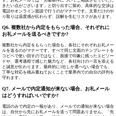
す。お礼メールでは「労働条件についてご相談させていただ
きたい点がございます」と切り出すに留め、具体的な交渉は
電話やオンライン面談で行うのがマナーです。文章だけのや
り取りは温度感が伝わらず、誤解を生むリスクがあります。
Q6. 複数社から内定をもらった場合、それぞれに
お礼メールを送るべきですか?
複数社から内定をもらった場合も、各社にそれぞれお礼メー
ルを送るのがマナーです。すべて同じ文面のテンプレートを
コピペで使い回すのではなく、面接で印象に残ったエピソー
ドや、選考過程で感じた魅力など、各社向けの一言を添える
と誠意が伝わります。最終的に1社しか選べない場合でも、
丁寧な対応を積み重ねておくことで業界内での自分の評判を
守れます。
Q7. メールで内定通知が来ない場合、お礼メール
はどうすればいいですか?
電話のみで内定の一報があり、メールでの通知が来ない場合
は、自分から先にお礼メールを送って問題ありません。「先