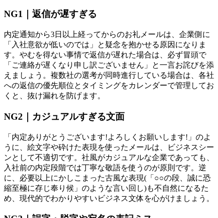
NG1｜返信が遅すぎる
内定通知から3日以上経ってからのお礼メールは、企業側に
「入社意欲が低いのでは」と疑念を抱かせる原因になりま
す。やむを得ない事情で返信が遅れた場合は、必ず冒頭で
「ご連絡が遅くなり申し訳ございません」と一言お詫びを添
えましょう。複数社の選考が同時進行している場合は、各社
への返信の優先順位とタイミングをカレンダーで管理してお
くと、抜け漏れを防げます。
NG2｜カジュアルすぎる文面
「内定ありがとうございます!よろしくお願いします!」のよ
うに、絵文字や砕けた表現を使ったメールは、ビジネスシー
ンとして不適切です。社風がカジュアルな企業であっても、
入社前の内定段階では丁寧な敬語を使うのが原則です。逆
に、必要以上にかしこまった古風な表現(「○○の段、誠に恐
縮至極に存じ奉り候」のような言い回し)も不自然になるた
め、現代的でわかりやすいビジネス文体を心がけましょう。