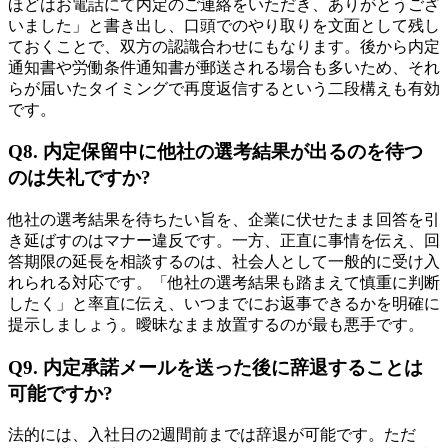
ほどはお電話にて内定のご連絡をいただき、ありがとうござ
いました」と書き出し、口頭でのやり取りを文面として残し
ておくことで、双方の認識合わせにもなります。後から内定
通知書や労働条件通知書が郵送される場合も多いため、それ
らが届いたタイミングで再度返信するという二段構えも有効
です。
Q8. 内定保留中に他社の選考結果が出るのを待つ
のは失礼ですか?
他社の選考結果を待ちたい旨を、企業に伏せたまま回答を引
き延ばすのはマナー違反です。一方、正直に事情を伝え、回
答期限の延長を相談するのは、社会人として一般的に受け入
れられる対応です。「他社の選考結果も踏まえて慎重に判断
したく」と率直に伝え、いつまでにお返事できるかを明確に
提示しましょう。曖昧なまま放置するのが最も悪手です。
Q9. 内定承諾メールを送った後に辞退することは
可能ですか?
法的には、入社日の2週間前までは辞退が可能です。ただ