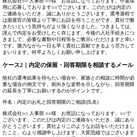
株式会社○○ 人事部 ○○様 お世話になっております。中途採
用に応募しております○○でございます。このたびは内定の
ご連絡をいただき、誠にありがとうございます。選考過程で
は面接官の皆様より丁寧にお話を伺うことができ、貴社で働
きたいという気持ちがより強くなりました。つきましては、
謹んで内定をお受けしたく存じます。今後の入社手続きにつ
きまして、必要な書類や日程等をご教示いただけますと幸い
です。微力ながら一日も早く貴社に貢献できるよう尽力して
まいります。何卒よろしくお願い申し上げます。
ケース2｜内定の保留・回答期限を相談するメール
他社の選考結果を待ちたい場合や、家族との相談に時間が必
要な場合の例文です。前向きな姿勢を示しながら、回答期限
の延長を丁寧にお願いするのがポイントです。
件名：内定のお礼と回答期限のご相談(氏名)
株式会社○○ 人事部 ○○様 お世話になっております。○○で
ございます。このたびは内定のご連絡をいただき、誠にあり
がとうございます。貴社よりこのようなお話をいただけまし
たこと、心より感謝申し上げます。大変恐縮ではございます