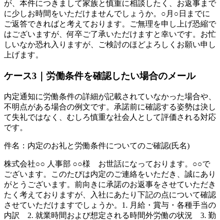
が、本件につきまして家族と慎重に相談したく、お返事まで
に少しお時間をいただけませんでしょうか。○月○日までに
ご返答できればと考えております。ご無理を申し上げ恐縮で
はございますが、何卒ご了承いただけますと幸いです。お忙
しいなか恐れ入りますが、ご検討のほどよろしくお願い申し
上げます。
ケース3｜労働条件を確認したい場合のメール
内定通知に労働条件の詳細が記載されていなかった場合や、
不明点がある場合の例文です。承諾前に確認する姿勢は決し
て失礼ではなく、むしろ慎重な社会人として評価される対応
です。
件名：内定のお礼と労働条件についてのご確認(氏名)
株式会社○○ 人事部 ○○様 お世話になっております。○○で
ございます。このたびは内定のご連絡をいただき、誠にあり
がとうございます。前向きに承諾のお返事をさせていただき
たく考えておりますが、入社にあたり下記の点について確認
させていただけますでしょうか。1. 月給・賞与・各種手当の
内訳 2. 就業時間および想定される時間外労働の状況 3. 勤