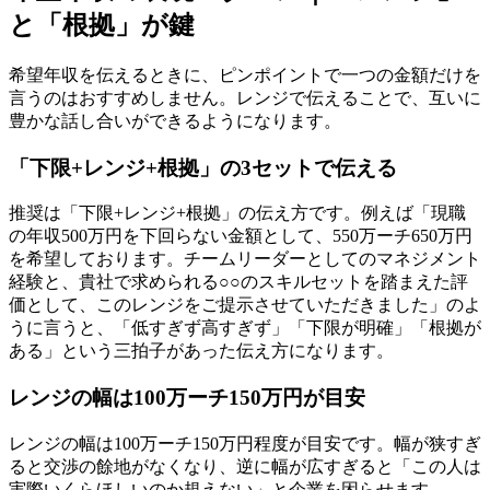
と「根拠」が鍵
希望年収を伝えるときに、ピンポイントで一つの金額だけを
言うのはおすすめしません。レンジで伝えることで、互いに
豊かな話し合いができるようになります。
「下限+レンジ+根拠」の3セットで伝える
推奨は「下限+レンジ+根拠」の伝え方です。例えば「現職
の年収500万円を下回らない金額として、550万ーチ650万円
を希望しております。チームリーダーとしてのマネジメント
経験と、貴社で求められる○○のスキルセットを踏まえた評
価として、このレンジをご提示させていただきました」のよ
うに言うと、「低すぎず高すぎず」「下限が明確」「根拠が
ある」という三拍子があった伝え方になります。
レンジの幅は100万ーチ150万円が目安
レンジの幅は100万ーチ150万円程度が目安です。幅が狭すぎ
ると交渉の餘地がなくなり、逆に幅が広すぎると「この人は
実際いくらほしいのか規えない」と企業を困らせます。