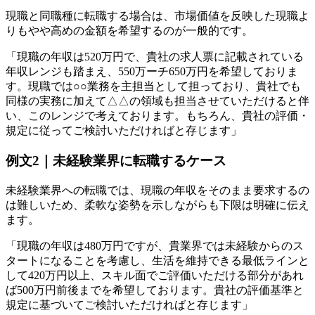
現職と同職種に転職する場合は、市場価値を反映した現職よ
りもやや高めの金額を希望するのが一般的です。
「現職の年収は520万円で、貴社の求人票に記載されている
年収レンジも踏まえ、550万ーチ650万円を希望しておりま
す。現職では○○業務を主担当として担っており、貴社でも
同様の実務に加えて△△の領域も担当させていただけると伴
い、このレンジで考えております。もちろん、貴社の評価・
規定に従ってご検討いただければと存じます」
例文2｜未経験業界に転職するケース
未経験業界への転職では、現職の年収をそのまま要求するの
は難しいため、柔軟な姿勢を示しながらも下限は明確に伝え
ます。
「現職の年収は480万円ですが、貴業界では未経験からのス
タートになることを考慮し、生活を維持できる最低ラインと
して420万円以上、スキル面でご評価いただける部分があれ
ば500万円前後までを希望しております。貴社の評価基準と
規定に基づいてご検討いただければと存じます」