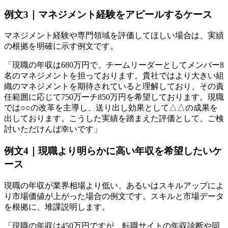
例文3｜マネジメント経験をアピールするケース
マネジメント経験や専門領域を評価してほしい場合は、実績
の根拠を明確に示す例文です。
「現職の年収は680万円で、チームリーダーとしてメンバー8
名のマネジメントを担っております。貴社ではより大きい組
織のマネジメントを期待されていると理解しており、その責
任範囲に応じて750万ーチ850万円を希望しております。現職
では○○の改革を主導し、送り出し効果として△△の成果を
出しております。こうした実績を踏まえた評価として、ご検
討いただけんば幸いです」
例文4｜現職より明らかに高い年収を希望したいケ
ース
現職の年収が業界相場より低い、あるいはスキルアップによ
り市場価値が上がった場合の例文です。スキルと市場データ
を根拠に、堆課説明します。
「現職の年収は450万円ですが、転職サイトの年収診断や同