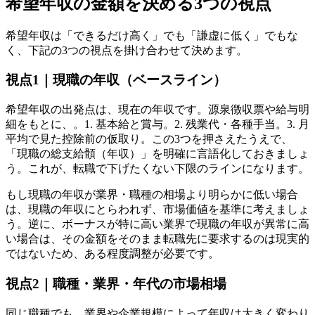
希望年収の金額を決める3つの視点
希望年収は「できるだけ高く」でも「謙虚に低く」でもな
く、下記の3つの視点を掛け合わせて決めます。
視点1｜現職の年収（ベースライン）
希望年収の出発点は、現在の年収です。源泉徴収票や給与明
細をもとに、。1. 基本給と賞与。2. 残業代・各種手当。3. 月
平均で見た控除前の仮取り。この3つを押さえたうえで、
「現職の総支給顝（年収）」を明確に言語化しておきましょ
う。これが、転職で下げたくない下限のラインになります。
もし現職の年収が業界・職種の相場より明らかに低い場合
は、現職の年収にとらわれず、市場価値を基準に考えましょ
う。逆に、ボーナスが特に高い業界で現職の年収が異常に高
い場合は、その金額をそのまま転職先に要求するのは現実的
ではないため、ある程度調整が必要です。
視点2｜職種・業界・年代の市場相場
同じ職種でも、業界や企業規模によって年収は大きく変わり