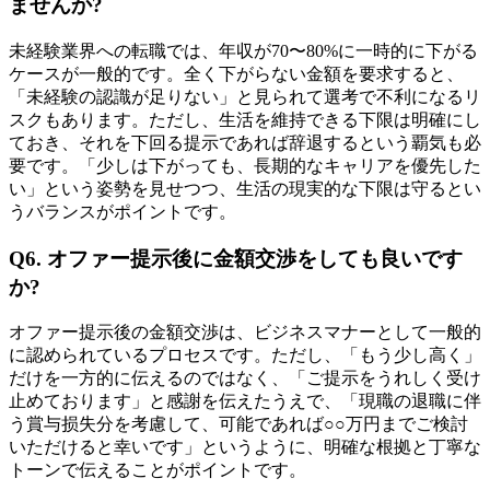
ませんか?
未経験業界への転職では、年収が70〜80%に一時的に下がる
ケースが一般的です。全く下がらない金額を要求すると、
「未経験の認識が足りない」と見られて選考で不利になるリ
スクもあります。ただし、生活を維持できる下限は明確にし
ておき、それを下回る提示であれば辞退するという覇気も必
要です。「少しは下がっても、長期的なキャリアを優先した
い」という姿勢を見せつつ、生活の現実的な下限は守るとい
うバランスがポイントです。
Q6. オファー提示後に金額交渉をしても良いです
か?
オファー提示後の金額交渉は、ビジネスマナーとして一般的
に認められているプロセスです。ただし、「もう少し高く」
だけを一方的に伝えるのではなく、「ご提示をうれしく受け
止めております」と感謝を伝えたうえで、「現職の退職に伴
う賞与损失分を考慮して、可能であれば○○万円までご検討
いただけると幸いです」というように、明確な根拠と丁寧な
トーンで伝えることがポイントです。