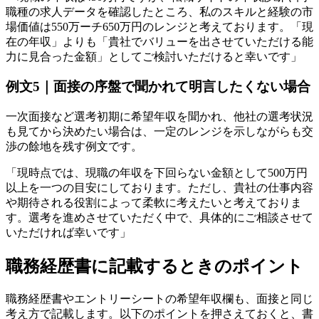
職種の求人データを確認したところ、私のスキルと経験の市
場価値は550万ーチ650万円のレンジと考えております。「現
在の年収」よりも「貴社でバリューを出させていただける能
力に見合った金額」としてご検討いただけると幸いです」
例文5｜面接の序盤で聞かれて明言したくない場合
一次面接など選考初期に希望年収を聞かれ、他社の選考状況
も見てから決めたい場合は、一定のレンジを示しながらも交
渉の餘地を残す例文です。
「現時点では、現職の年収を下回らない金額として500万円
以上を一つの目安にしております。ただし、貴社の仕事内容
や期待される役割によって柔軟に考えたいと考えておりま
す。選考を進めさせていただく中で、具体的にご相談させて
いただければ幸いです」
職務経歴書に記載するときのポイント
職務経歴書やエントリーシートの希望年収欄も、面接と同じ
考え方で記載します。以下のポイントを押さえておくと、書