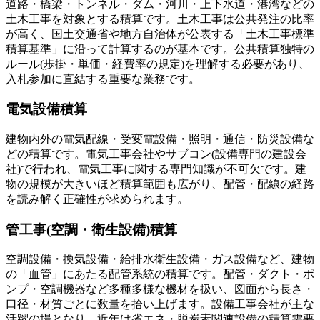
道路・橋梁・トンネル・ダム・河川・上下水道・港湾などの
土木工事を対象とする積算です。土木工事は公共発注の比率
が高く、国土交通省や地方自治体が公表する「土木工事標準
積算基準」に沿って計算するのが基本です。公共積算独特の
ルール(歩掛・単価・経費率の規定)を理解する必要があり、
入札参加に直結する重要な業務です。
電気設備積算
建物内外の電気配線・受変電設備・照明・通信・防災設備な
どの積算です。電気工事会社やサブコン(設備専門の建設会
社)で行われ、電気工事に関する専門知識が不可欠です。建
物の規模が大きいほど積算範囲も広がり、配管・配線の経路
を読み解く正確性が求められます。
管工事(空調・衛生設備)積算
空調設備・換気設備・給排水衛生設備・ガス設備など、建物
の「血管」にあたる配管系統の積算です。配管・ダクト・ポ
ンプ・空調機器など多種多様な機材を扱い、図面から長さ・
口径・材質ごとに数量を拾い上げます。設備工事会社が主な
活躍の場となり、近年は省エネ・脱炭素関連設備の積算需要