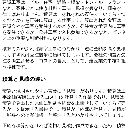
建設工事は、ビル・住宅・道路・橋梁・トンネル・プラント
など、案件ごとに使う材料・工法・規模が異なり、価格が一
律ではありません。積算は、それぞれの案件で「いくらでつ
くれるか」を正確に算出する仕事です。算出された金額は、
建設会社が工事を受注するかどうか、発注者が予算内に工事
を発注できるか、公共工事で入札参加できるかなど、ビジネ
ス上の重要な判断材料になります。
積算ミスがあれば赤字工事につながり、逆に金額を高く見積
もりすぎれば受注競争に負けてしまいます。会社の利益と受
注を両立させる「コストの番人」として、建設業の中核を担
う職種です。
積算と見積の違い
積算と混同されやすい言葉に「見積」があります。積算は工
事原価(実際にかかるコスト)を計算する作業であり、見積は
積算で算出した原価に利益や経費を上乗せして「いくらで売
るか」を提示する書類です。積算が「内部の計算」、見積が
「顧客への提案価格」と整理するとわかりやすいでしょう。
正確な積算がなければ適切な見積は作成できないため、積算