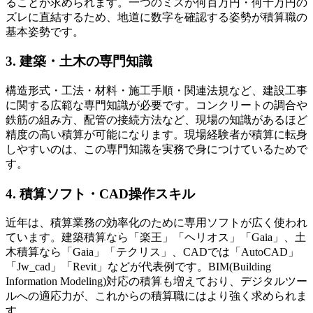
ることが求められます。一つのミスが何百万円・何千万円の
ズレに直結するため、地道に数字を確認する姿勢が積算職の
基本姿勢です。
3. 建築・土木の専門知識
構造形式・工法・材料・施工手順・関連法規など、建設工事
に関する広範な専門知識が必要です。コンクリートの調合や
鉄筋の組み方、配管の接続方法など、現場の知識があるほど
精度の高い積算が可能になります。現場経験者が積算に転身
しやすいのは、この専門知識を実務で身につけているためで
す。
4. 積算ソフト・CAD操作スキル
近年は、積算業務の効率化のために専用ソフトが広く使われ
ています。建築積算なら「楽王」「ヘリオス」「Gaia」、土
木積算なら「Gaia」「テクリス」、CADでは「AutoCAD」
「Jw_cad」「Revit」などが代表例です。BIM(Building
Information Modeling)対応の積算も増えており、デジタルツー
ルへの適応力が、これからの積算職にはより強く求められま
す。