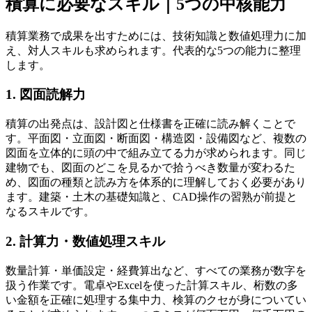
積算に必要なスキル｜5つの中核能力
積算業務で成果を出すためには、技術知識と数値処理力に加
え、対人スキルも求められます。代表的な5つの能力に整理
します。
1. 図面読解力
積算の出発点は、設計図と仕様書を正確に読み解くことで
す。平面図・立面図・断面図・構造図・設備図など、複数の
図面を立体的に頭の中で組み立てる力が求められます。同じ
建物でも、図面のどこを見るかで拾うべき数量が変わるた
め、図面の種類と読み方を体系的に理解しておく必要があり
ます。建築・土木の基礎知識と、CAD操作の習熟が前提と
なるスキルです。
2. 計算力・数値処理スキル
数量計算・単価設定・経費算出など、すべての業務が数字を
扱う作業です。電卓やExcelを使った計算スキル、桁数の多
い金額を正確に処理する集中力、検算のクセが身についてい