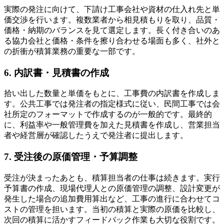
実際の発注に向けて、下請け工事会社や資材の仕入れ先と単
価交渉を行います。複数業者から相見積もりを取り、品質・
価格・納期のバランスを見て選定します。長く付き合いのあ
る協力会社と価格・条件を擦り合わせる場面も多く、社外と
の折衝が積算業務の重要な一部です。
6. 内訳書・見積書の作成
拾い出した数量と単価をもとに、工事費の内訳書を作成しま
す。公共工事では発注者の指定様式に従い、民間工事では会
社所定のフォーマットで作成するのが一般的です。最終的
に、利益率や一般管理費を加えた見積書を作成し、営業担当
者や経営層が確認したうえで発注者に提出します。
7. 受注後の原価管理・予算調整
受注が決まったあとも、積算担当者の仕事は続きます。実行
予算書の作成、現場代理人との原価管理の調整、設計変更が
発生した場合の追加費用算出など、工事の進行に合わせてコ
ストの管理を担います。当初の積算と実際の原価を比較し、
次回の積算に活かすフィードバック作業も大切な役割です。