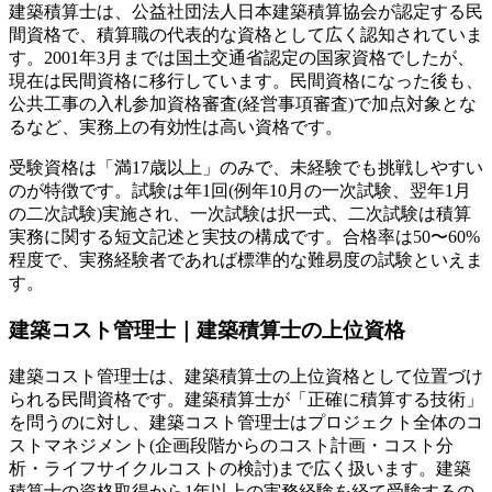
建築積算士は、公益社団法人日本建築積算協会が認定する民
間資格で、積算職の代表的な資格として広く認知されていま
す。2001年3月までは国土交通省認定の国家資格でしたが、
現在は民間資格に移行しています。民間資格になった後も、
公共工事の入札参加資格審査(経営事項審査)で加点対象とな
るなど、実務上の有効性は高い資格です。
受験資格は「満17歳以上」のみで、未経験でも挑戦しやすい
のが特徴です。試験は年1回(例年10月の一次試験、翌年1月
の二次試験)実施され、一次試験は択一式、二次試験は積算
実務に関する短文記述と実技の構成です。合格率は50〜60%
程度で、実務経験者であれば標準的な難易度の試験といえま
す。
建築コスト管理士｜建築積算士の上位資格
建築コスト管理士は、建築積算士の上位資格として位置づけ
られる民間資格です。建築積算士が「正確に積算する技術」
を問うのに対し、建築コスト管理士はプロジェクト全体のコ
ストマネジメント(企画段階からのコスト計画・コスト分
析・ライフサイクルコストの検討)まで広く扱います。建築
積算士の資格取得から1年以上の実務経験を経て受験するの