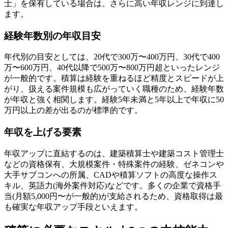
士」を保有している場合は、さらに高い年収レンジに到達し
ます。
経験年数別の年収目安
年代別の目安としては、20代で300万〜400万円、30代で400
万〜600万円、40代以降で500万〜800万円超といったレンジ
が一般的です。積算は経験を重ねるほど精度とスピードが上
がり、扱える案件規模も広がっていく職種のため、経験年数
が年収と強く相関します。経験5年未満と5年以上で年収に50
万円以上の差が出るのが標準的です。
年収を上げる要素
年収アップに直結するのは、建築積算士や建築コスト管理士
などの資格保有、大規模案件・特殊案件の経験、ゼネコンや
大手サブコンへの所属、CADや積算ソフトの高度な操作ス
キル、英語力(海外案件対応)などです。多くの企業で資格手
当(月額5,000円〜が一般的)が支給されるため、資格取得は最
も確実な年収アップ手段といえます。