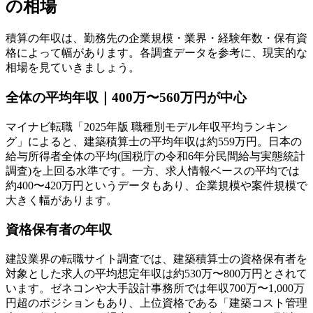
の相場
積算の年収は、勤務先の企業規模・業界・経験年数・保有資
格によって幅があります。各調査データを参考に、現実的な
相場を見ていきましょう。
全体の平均年収｜400万〜560万円が中心
マイナビ転職「2025年版 職種別モデル年収平均ランキン
グ」によると、建築積算士の平均年収は約559万円。日本の
給与所得者全体の平均(国税庁の令和6年分民間給与実態統計
調査)を上回る水準です。一方、求人情報ベースの平均では
約400〜420万円というデータもあり、企業規模や案件規模で
大きく幅があります。
資格保有者の年収
建設業界の転職サイト調査では、建築積算士の資格保有者を
対象とした求人の平均想定年収は約530万〜800万円とされて
います。ゼネコンや大手設計事務所では年収700万〜1,000万
円超のポジションもあり、上位資格である「建築コスト管理