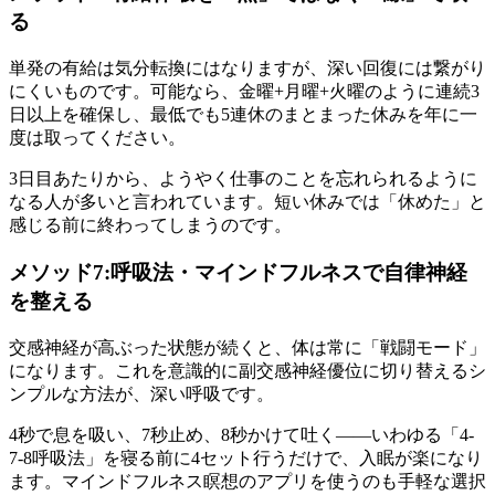
る
単発の有給は気分転換にはなりますが、深い回復には繋がり
にくいものです。可能なら、金曜+月曜+火曜のように連続3
日以上を確保し、最低でも5連休のまとまった休みを年に一
度は取ってください。
3日目あたりから、ようやく仕事のことを忘れられるように
なる人が多いと言われています。短い休みでは「休めた」と
感じる前に終わってしまうのです。
メソッド7:呼吸法・マインドフルネスで自律神経
を整える
交感神経が高ぶった状態が続くと、体は常に「戦闘モード」
になります。これを意識的に副交感神経優位に切り替えるシ
ンプルな方法が、深い呼吸です。
4秒で息を吸い、7秒止め、8秒かけて吐く——いわゆる「4-
7-8呼吸法」を寝る前に4セット行うだけで、入眠が楽になり
ます。マインドフルネス瞑想のアプリを使うのも手軽な選択