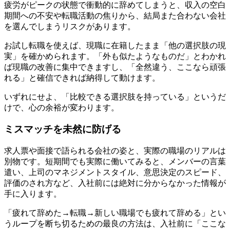
疲労がピークの状態で衝動的に辞めてしまうと、収入の空白
期間への不安や転職活動の焦りから、結局また合わない会社
を選んでしまうリスクがあります。
お試し転職を使えば、現職に在籍したまま「他の選択肢の現
実」を確かめられます。「外も似たようなものだ」とわかれ
ば現職の改善に集中できますし、「全然違う、ここなら頑張
れる」と確信できれば納得して動けます。
いずれにせよ、「比較できる選択肢を持っている」というだ
けで、心の余裕が変わります。
ミスマッチを未然に防げる
求人票や面接で語られる会社の姿と、実際の職場のリアルは
別物です。短期間でも実際に働いてみると、メンバーの言葉
遣い、上司のマネジメントスタイル、意思決定のスピード、
評価のされ方など、入社前には絶対に分からなかった情報が
手に入ります。
「疲れて辞めた→転職→新しい職場でも疲れて辞める」とい
うループを断ち切るための最良の方法は、入社前に「ここな