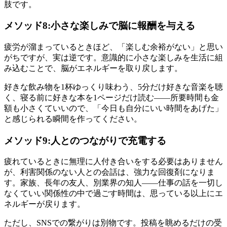
肢です。
メソッド8:小さな楽しみで脳に報酬を与える
疲労が溜まっているときほど、「楽しむ余裕がない」と思い
がちですが、実は逆です。意識的に小さな楽しみを生活に組
み込むことで、脳がエネルギーを取り戻します。
好きな飲み物を1杯ゆっくり味わう、5分だけ好きな音楽を聴
く、寝る前に好きな本を1ページだけ読む——所要時間も金
額も小さくていいので、「今日も自分にいい時間をあげた」
と感じられる瞬間を作ってください。
メソッド9:人とのつながりで充電する
疲れているときに無理に人付き合いをする必要はありません
が、利害関係のない人との会話は、強力な回復剤になりま
す。家族、長年の友人、別業界の知人——仕事の話を一切し
なくていい関係性の中で過ごす時間は、思っている以上にエ
ネルギーが戻ります。
ただし、SNSでの繋がりは別物です。投稿を眺めるだけの受