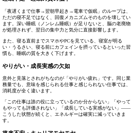
「夜遅くまで仕事→翌朝早起き→電車で仮眠」のループは、
ただの寝不足ではなく、回復メカニズムそのものを壊してい
ます。深い睡眠（ノンレム睡眠）が足りないと、脳の老廃物
が処理されず、翌日の集中力と気分に直接影響します。
また、寝る直前までスマホやPCを見ている、寝室が明る
い・うるさい、寝る前にカフェインを摂っているといった習
慣も、睡眠の質を大きく下げます。
やりがい・成長実感の欠如
意外と見落とされがちなのが「やりがい疲れ」です。同じ業
務量でも、意味を感じられる仕事と感じられない仕事では、
消耗度が全く違います。
「この仕事は誰の役に立っているのか分からない」「やって
もやっても評価されない」「成長している実感がない」——
こうした状態が続くと、エネルギーは確実に減っていきま
す。