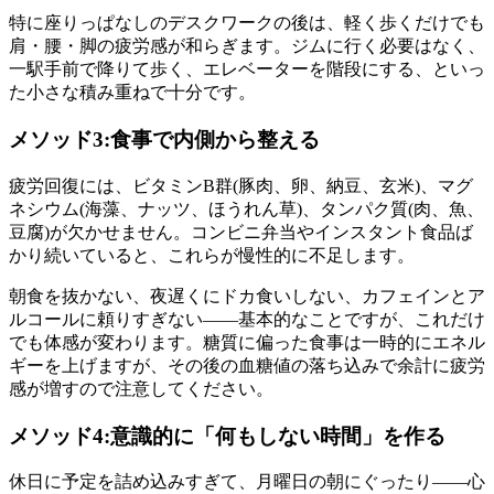
特に座りっぱなしのデスクワークの後は、軽く歩くだけでも
肩・腰・脚の疲労感が和らぎます。ジムに行く必要はなく、
一駅手前で降りて歩く、エレベーターを階段にする、といっ
た小さな積み重ねで十分です。
メソッド3:食事で内側から整える
疲労回復には、ビタミンB群(豚肉、卵、納豆、玄米)、マグ
ネシウム(海藻、ナッツ、ほうれん草)、タンパク質(肉、魚、
豆腐)が欠かせません。コンビニ弁当やインスタント食品ば
かり続いていると、これらが慢性的に不足します。
朝食を抜かない、夜遅くにドカ食いしない、カフェインとア
ルコールに頼りすぎない——基本的なことですが、これだけ
でも体感が変わります。糖質に偏った食事は一時的にエネル
ギーを上げますが、その後の血糖値の落ち込みで余計に疲労
感が増すので注意してください。
メソッド4:意識的に「何もしない時間」を作る
休日に予定を詰め込みすぎて、月曜日の朝にぐったり——心