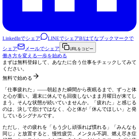
LinkedInでシェア
LINEでシェア
B!
はてなブックマークで
シェア
メールでシェア
URLをコピー
働き方を変える一歩を始める
まずは無料登録して、あなたに合う仕事をチェックしてみて
ください。
無料で始める
「仕事疲れた」——朝起きた瞬間から夜眠るまで、ずっと体
と心が重い。週末に休んでも回復しないまま月曜日が来てし
まう。そんな状態が続いていませんか。「疲れた」と感じる
のは、決して怠けではなく、心と体が「休んでほしい」と発
しているシグナルです。
ただし、その疲れを「もう少し頑張れば慣れる」「みんなも
同じ」と放置すると、慢性疲労、メンタル不調、燃え尽き症