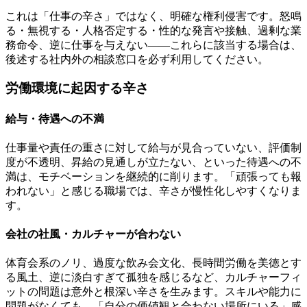
これは「仕事の辛さ」ではなく、明確な権利侵害です。怒鳴
る・無視する・人格否定する・性的な発言や接触、過剰な業
務命令、逆に仕事を与えない——これらに該当する場合は、
後述する社内外の相談窓口を必ず利用してください。
労働環境に起因する辛さ
給与・待遇への不満
仕事量や責任の重さに対して給与が見合っていない、評価制
度が不透明、昇給の見通しが立たない、といった待遇への不
満は、モチベーションを継続的に削ります。「頑張っても報
われない」と感じる職場では、辛さが慢性化しやすくなりま
す。
会社の社風・カルチャーが合わない
体育会系のノリ、過度な飲み会文化、長時間労働を美徳とす
る風土、逆に淡白すぎて孤独を感じるなど、カルチャーフィ
ットの問題は意外と根深い辛さを生みます。スキルや能力に
問題がなくても、「自分の価値観と合わない場所にいる」感