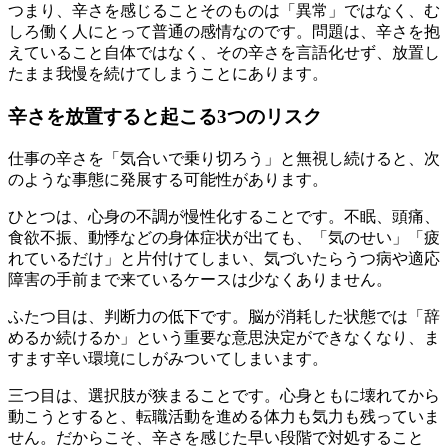
つまり、辛さを感じることそのものは「異常」ではなく、む
しろ働く人にとって普通の感情なのです。問題は、辛さを抱
えていること自体ではなく、その辛さを言語化せず、放置し
たまま我慢を続けてしまうことにあります。
辛さを放置すると起こる3つのリスク
仕事の辛さを「気合いで乗り切ろう」と無視し続けると、次
のような事態に発展する可能性があります。
ひとつは、心身の不調が慢性化することです。不眠、頭痛、
食欲不振、動悸などの身体症状が出ても、「気のせい」「疲
れているだけ」と片付けてしまい、気づいたらうつ病や適応
障害の手前まで来ているケースは少なくありません。
ふたつ目は、判断力の低下です。脳が消耗した状態では「辞
めるか続けるか」という重要な意思決定ができなくなり、ま
すます辛い環境にしがみついてしまいます。
三つ目は、選択肢が狭まることです。心身ともに壊れてから
動こうとすると、転職活動を進める体力も気力も残っていま
せん。だからこそ、辛さを感じた早い段階で対処すること