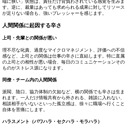
端に狭い」状態は、責任だけ背負わされている感覚を生みま
す。逆に、裁量はあっても求められる成果に対してリソース
が足りない場合も、強いプレッシャーを感じます。
人間関係に起因する辛さ
上司・先輩との関係が悪い
理不尽な叱責、過度なマイクロマネジメント、評価への不信
感など、上司との関係は仕事の辛さに直結します。特に直属
の上司との相性が悪い場合、毎日のコミュニケーションその
ものがストレス源になります。
同僚・チーム内の人間関係
派閥、陰口、協力体制の欠如など、横の関係でも辛さは生ま
れます。一人だけ情報共有から外される、雑談に入れない、
相談相手がいないといった孤立感は、徐々に職場へ行くこと
自体を苦痛にします。
ハラスメント（パワハラ・セクハラ・モラハラ）