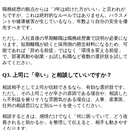
職務経歴の観点からは「3年は続けた方がいい」と言われが
ちですが、これは絶対的なルールではありません。ハラスメ
ントや健康被害が生じているなら、年数より自分の安全を優
先すべきです。
ただし、入社直後の早期離職は職務経歴書で説明が必要にな
ります。短期離職が続くと採用側の懸念材料になるため、可
能であれば「辞める前提」ではなく「環境を変える前提」
で、部署異動や副業・お試し転職など複数の選択肢を試して
みてください。
Q3. 上司に「辛い」と相談していいですか？
相談相手として上司が信頼できるなら、有効な選択肢です。
ただし、その上司こそが辛さの原因である場合や、相談した
ら不利益を被りそうな雰囲気がある場合は、人事、産業医、
社外の相談窓口など別ルートを使ってください。
相談するときは、感情だけでなく「何に困っていて、どう改
善されると助かるか」を整理して伝えると、相手も動きやす
くなります。