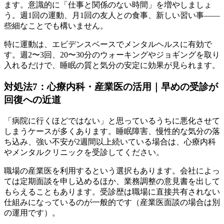
ます。意識的に「仕事と関係のない時間」を増やしましょ
う。週1回の運動、月1回の友人との食事、新しい習い事——
些細なことでも構いません。
特に運動は、エビデンスベースでメンタルヘルスに有効で
す。週2〜3回、20〜30分のウォーキングやジョギングを取り
入れるだけで、睡眠の質と気分の安定に効果が見られます。
対処法7：心療内科・産業医の活用｜早めの受診が
回復への近道
「病院に行くほどではない」と思っているうちに悪化させて
しまうケースが多くあります。睡眠障害、慢性的な気分の落
ち込み、強い不安が2週間以上続いている場合は、心療内科
やメンタルクリニックを受診してください。
職場の産業医を利用するという選択もあります。会社によっ
ては定期面談を申し込めるほか、業務調整の意見書を出して
もらえることもあります。受診歴は職場に直接共有されない
仕組みになっているのが一般的です（産業医面談の場合は別
の運用です）。