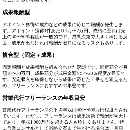
成果報酬型
アポイント獲得や成約などの成果に応じて報酬が発生しま
す。アポイント獲得1件あたり1万〜2万円、成約に至れば売
上の30〜50％程度が一般的です。成果次第で大きく稼げる反
面、成果が出なければ報酬がゼロになるリスクもあります。
複合型（固定＋成果）
固定報酬と成果報酬を組み合わせた形態です。固定部分が月
額10〜30万円、成果部分が成果金額の5〜20％程度が目安で
す。安定収入を確保しながら成果に応じた上乗せも狙えるた
め、フリーランスにおすすめの形態です。
営業代行フリーランスの年収目安
営業代行フリーランスの平均年収は400〜600万円程度とされ
ています。ただし、フリーランスは成果次第で報酬が青天井
であり、年収1,000万円を超える人も珍しくありません。特
に営業コンサルとして戦略立案まで手がける場合は、月額