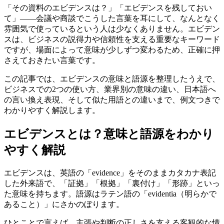
「その資料のエビデンスは？」「エビデンスを残しておい
て」——会議や商談でこうした言葉を耳にして、なんとなく
雰囲気で使っているという人は少なくありません。エビデン
スは、ビジネスの説得力や信頼性を支える重要なキーワード
ですが、場面によって意味が少しずつ変わるため、正確に押
さえておきたい言葉です。
この記事では、エビデンスの意味と語源を整理したうえで、
ビジネスでの2つの使い方、業界別の意味の違い、日本語へ
の言い換え表現、そして似た用語との違いまで、例文つきで
わかりやすく解説します。
エビデンスとは？意味と語源をわかり
やすく解説
エビデンスは、英語の「evidence」をそのままカタカナ表記
した外来語で、「証拠」「根拠」「裏付け」「形跡」といっ
た意味を持ちます。語源はラテン語の「evidentia（明らかで
あること）」にさかのぼります。
ひとことで言えば、主張や判断の正しさを支える客観的な情