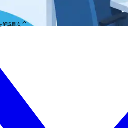
を解説
目次