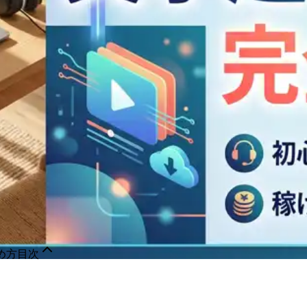
め方
目次