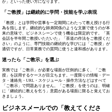
か」といった使い方になります。
「ご教授」は継続的に学問・技能を学ぶ表現
「教授」とは学問や芸事を一定期間にわたって教え授ける行
為を指します。継続的な師弟関係のような文脈で使うのが本
来の意味で、ビジネスシーンで使う機会は限定的です。「英
会話を半年間ご教授いただいた」「茶道の作法をご教授くだ
さい」のように、専門技能の継続的な学びには「ご教授」が
適切ですが、日常業務での質問に使うと違和感があります。
迷ったら「ご教示」を選ぶ
実務では「ご教示」が必要な場面が圧倒的に多く、「ご教
授」を誤用するケースが目立ちます。一度限りの情報・デー
タ・連絡先・URL・スケジュール・操作方法などはすべて
「ご教示」で問題ありません。「ご教授」を使うのは、明確
に「継続的に教えを乞う」意図がある場面に限ると覚えてお
きましょう。
ビジネスメールでの「教えてくださ