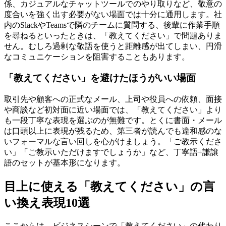
係、カジュアルなチャットツールでのやり取りなど、敬意の
度合いを強く出す必要がない場面では十分に通用します。社
内のSlackやTeamsで隣のチームに質問する、後輩に作業手順
を尋ねるといったときは、「教えてください」で問題ありま
せん。むしろ過剰な敬語を使うと距離感が出てしまい、円滑
なコミュニケーションを阻害することもあります。
「教えてください」を避けたほうがいい場面
取引先や顧客への正式なメール、上司や役員への依頼、面接
や商談など初対面に近い場面では、「教えてください」より
も一段丁寧な表現を選ぶのが無難です。とくに書面・メール
は口頭以上に表現が残るため、第三者が読んでも違和感のな
いフォーマルな言い回しを心がけましょう。「ご教示くださ
い」「ご教示いただけますでしょうか」など、丁寧語+謙譲
語のセットが基本形になります。
目上に使える「教えてください」の言
い換え表現10選
ここからは、ビジネスシーンで「教えてください」の代わり