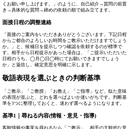
くお願い申し上げます。」のように、自己紹介→質問の前置
き→具体的な質問→締めの依頼の順で組み立てます。
面接日程の調整連絡
「面接のご案内をいただきありがとうございます。下記日程
からご都合のよろしいお時間をご教示いただけますでしょう
か。」と、候補日を提示しつつ確認を依頼するのが標準で
す。相手から日程提示があった場合は、「ご提示いただいた
日程のうち、◯月◯日◯時にてお願いできますでしょう
か」と返信し、確定意思を明確に示します。
敬語表現を選ぶときの判断基準
「ご教示」「ご教授」「お教え」「ご指導」など、似た意味
の表現が並ぶと、どれを選べばよいか迷いがちです。判断基
準を3つに整理しておくと、迷わず選べるようになります。
基準1｜尋ねる内容(情報・意見・指導)
客観情報や事実を尋ねるなら「ご教示」、相手の主観的な意