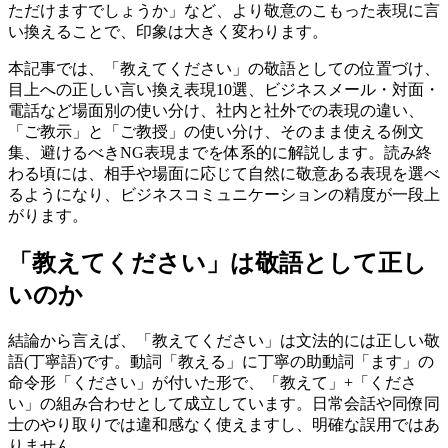
ただけますでしょうか」など、より敬意のこもった表現に言
い換えることで、印象は大きく変わります。
本記事では、「教えてください」の敬語としての位置づけ、
目上への正しい言い換え表現10選、ビジネスメール・対面・
電話など場面別の使い分け、社内と社外での表現の違い、
「ご教示」と「ご教授」の使い分け、そのまま使える例文
集、避けるべきNG表現までを体系的に解説します。読み終
わる頃には、相手や場面に応じて自然に敬意ある表現を選べ
るようになり、ビジネスコミュニケーションの精度が一段上
がります。
「教えてください」は敬語として正し
いのか
結論から言えば、「教えてください」は文法的には正しい敬
語(丁寧語)です。動詞「教える」に丁寧の助動詞「ます」の
命令形「ください」が付いた形で、「教えて」+「くださ
い」の組み合わせとして成立しています。日常会話や同僚同
士のやり取りでは違和感なく使えますし、明確な誤用ではあ
りません。