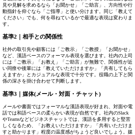
見や見解を求めるなら「お聞かせ」「ご助言」、方向性や行
動指針を仰ぐなら「ご指導」と使い分けます。同じ「教えて
ください」でも、何を尋ねているかで最適な表現は変わりま
す。
基準2｜相手との関係性
社外の取引先や顧客には「ご教示」「ご教授」「お聞かせ」
など、漢語ベースのフォーマル表現を選びます。社内の上司
には「ご教示」「お教え」「ご助言」が無難で、関係性が近
い同僚や後輩には「教えていただけますか」「共有してもら
えますか」とカジュアルな表現で十分です。役職の上下と関
係の深さを掛け合わせて判断します。
基準3｜媒体(メール・対面・チャット)
メールや書面ではフォーマルな漢語表現が好まれ、対面や電
話では和語ベースの柔らかい表現が自然です。社内のSlack
やTeamsなどビジネスチャットでは、漢語を多用すると堅苦
しくなるため、「お教えいただけますか」「共有いただけま
すと助かります」程度の温度感がちょうど良いでしょう。媒