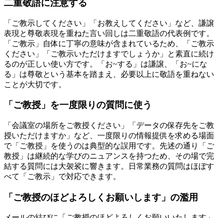
二重敬語に注意する
「ご教示してください」「お教えしてください」など、謙譲
表現と尊敬表現を重ねた言い回しは二重敬語の代表例です。
「ご教示」自体に丁寧の意味が含まれているため、「ご教示
ください」「ご教示いただけますでしょうか」と素直に続け
るのが正しい使い方です。「お~する」は謙譲、「お~にな
る」は尊敬という基本を踏まえ、必要以上に敬語を重ねない
ことが大切です。
「ご教授」を一度限りの質問に使う
「会議室の場所をご教授ください」「データの保存先をご教
授いただけますか」など、一度限りの情報提供を求める場面
で「ご教授」を使うのは典型的な誤用です。先述の通り「ご
教授」は継続的な学びのニュアンスを持つため、その場で完
結する質問には大袈裟に響きます。日常業務の質問はほぼす
べて「ご教示」で対応できます。
「ご教授のほどよろしくお願いします」の濫用
メールの結びに「ご教授のほどよろしくお願いいたします」