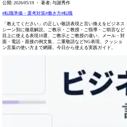
公開: 2026/05/19 ・ 著者: 与謝秀作
#
転職準備・選考対策
#
働き方
#
転職
「教えてください」の正しい敬語表現と言い換えをビジネス
シーン別に徹底解説。ご教示・ご教授・ご指導・ご助言など
目上に使える表現10選、ご教示とご教授の違い、メール・対
面・電話・面接の例文集、二重敬語などNG表現、クッショ
ン言葉の使い方まで網羅。今日から使える実践ガイド。