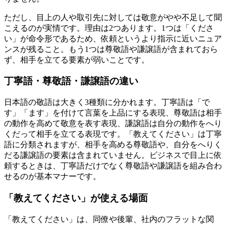
ただし、目上の人や取引先に対しては敬意がやや不足して聞
こえるのが実情です。理由は2つあります。1つは「くださ
い」が命令形であるため、依頼というより指示に近いニュア
ンスが残ること。もう1つは尊敬語や謙譲語が含まれておら
ず、相手を立てる要素が弱いことです。
丁寧語・尊敬語・謙譲語の違い
日本語の敬語は大きく3種類に分かれます。丁寧語は「で
す」「ます」を付けて言葉を上品にする表現、尊敬語は相手
の動作を高めて敬意を表す表現、謙譲語は自分の動作をへり
くだって相手を立てる表現です。「教えてください」は丁寧
語に分類されますが、相手を高める尊敬語や、自分をへりく
だる謙譲語の要素は含まれていません。ビジネスで目上に依
頼するときは、丁寧語だけでなく尊敬語や謙譲語を組み合わ
せるのが基本マナーです。
「教えてください」が使える場面
「教えてください」は、同僚や後輩、社内のフラットな関