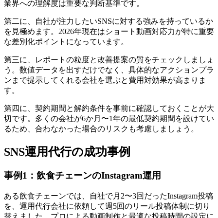
業界への理解度は重要な判断基準です。
第二に、自社が注力したいSNSに対する強みを持っているか
を見極めます。2026年現在はショート動画対応力が特に重要
な差別化ポイントになっています。
第三に、レポートの粒度と改善提案の質をチェックしましょ
う。数値データを出すだけでなく、具体的なアクションプラ
ンまで提示してくれる会社を選ぶと費用対効果が高まりま
す。
第四に、契約期間と解約条件を事前に確認しておくことが大
切です。多くの会社が6か月〜1年の最低契約期間を設けてい
るため、合わなかった場合のリスクも考慮しましょう。
SNS運用代行の成功事例
事例1：飲食チェーンのInstagram運用
ある飲食チェーンでは、自社で月2〜3回だったInstagram投稿
を、運用代行会社に依頼して週5回のリール投稿体制に切り
替えました。プロによる動画制作と最適な投稿時間の設定に