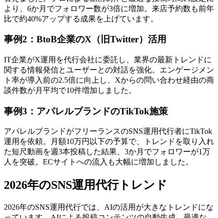
より、6か月でフォロワー数が3倍に増加。来店予約数も前年
比で約40%アップする成果を上げています。
事例2：BtoB企業のX（旧Twitter）活用
IT企業がX運用を代行会社に委託し、業界の最新トレンドに
関する情報発信とユーザーとの対話を強化。エンゲージメン
ト率が導入前の2.5倍に向上し、Xからの問い合わせ経由の商
談件数が月平均で10件増加しました。
事例3：アパレルブランドのTikTok施策
アパレルブランドがフリーランスのSNS運用代行者にTikTok
運用を依頼。月額10万円以下の予算で、トレンドを取り入れ
た短尺動画を週3本投稿した結果、3か月でフォロワーが1万
人を突破。ECサイトへの流入も大幅に増加しました。
2026年のSNS運用代行トレンド
2026年のSNS運用代行では、AIの活用が大きなトレンドにな
っています。AIによる投稿コンテンツの自動生成、最適な