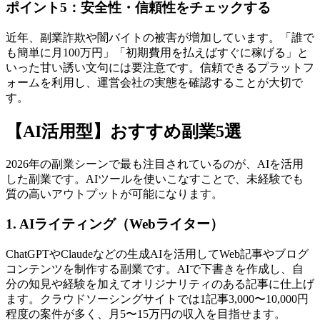
ポイント5：安全性・信頼性をチェックする
近年、副業詐欺や闇バイトの被害が増加しています。「誰で
も簡単に月100万円」「初期費用を払えばすぐに稼げる」と
いった甘い誘い文句には要注意です。信頼できるプラットフ
ォームを利用し、運営会社の実態を確認することが大切で
す。
【AI活用型】おすすめ副業5選
2026年の副業シーンで最も注目されているのが、AIを活用
した副業です。AIツールを使いこなすことで、未経験でも
質の高いアウトプットが可能になります。
1. AIライティング（Webライター）
ChatGPTやClaudeなどの生成AIを活用してWeb記事やブログ
コンテンツを制作する副業です。AIで下書きを作成し、自
分の知見や経験を加えてオリジナリティのある記事に仕上げ
ます。クラウドソーシングサイトでは1記事3,000〜10,000円
程度の案件が多く、月5〜15万円の収入を目指せます。