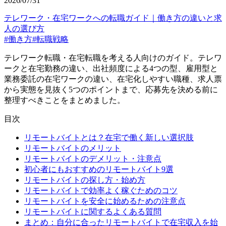
2026/07/31
テレワーク・在宅ワークへの転職ガイド｜働き方の違いと求
人の選び方
#
働き方
#
転職戦略
テレワーク転職・在宅転職を考える人向けのガイド。テレワ
ークと在宅勤務の違い、出社頻度による4つの型、雇用型と
業務委託の在宅ワークの違い、在宅化しやすい職種、求人票
から実態を見抜く5つのポイントまで、応募先を決める前に
整理すべきことをまとめました。
目次
リモートバイトとは？在宅で働く新しい選択肢
リモートバイトのメリット
リモートバイトのデメリット・注意点
初心者にもおすすめのリモートバイト9選
リモートバイトの探し方・始め方
リモートバイトで効率よく稼ぐためのコツ
リモートバイトを安全に始めるための注意点
リモートバイトに関するよくある質問
まとめ：自分に合ったリモートバイトで在宅収入を始