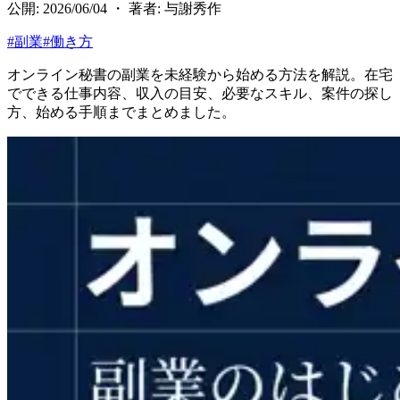
公開: 2026/06/04 ・ 著者: 与謝秀作
#
副業
#
働き方
オンライン秘書の副業を未経験から始める方法を解説。在宅
でできる仕事内容、収入の目安、必要なスキル、案件の探し
方、始める手順までまとめました。