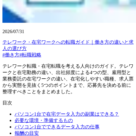
2026/07/31
テレワーク・在宅ワークへの転職ガイド｜働き方の違いと求
人の選び方
#
働き方
#
転職戦略
テレワーク転職・在宅転職を考える人向けのガイド。テレワ
ークと在宅勤務の違い、出社頻度による4つの型、雇用型と
業務委託の在宅ワークの違い、在宅化しやすい職種、求人票
から実態を見抜く5つのポイントまで、応募先を決める前に
整理すべきことをまとめました。
目次
パソコン1台で在宅データ入力の副業はできる？
必要な環境・準備するもの
パソコン1台でできるデータ入力の仕事
報酬の目安