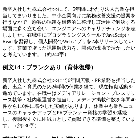
新卒入社した株式会社○○にて、5年間にわたり法人営業を担
当してまいりました。中小企業向けに業務改善支援の提案を
行うなかで、顧客の課題を構造的に整理しIT活用で解決する
場面に多く立ち会い、エンジニアへのキャリアチェンジを志
しました。在職中にプログラミングスクールでJavaScript・
Reactを習得し、個人開発でWebアプリを2本リリースしてい
ます。営業で培った課題解決力を、開発の現場で活かしたい
と考えています。（約240字）
例文14：ブランクあり（育休復帰）
新卒入社した株式会社○○にて6年間広報・PR業務を担当した
後、出産・育児のため2年間の休業を経て、現在転職活動を
進めています。在職中はメディアリレーション・プレスリリ
ース執筆・社内報運営を担当し、メディア掲載件数を年間40
件から110件に増やした実績があります。休業中も業界ニュ
ースのキャッチアップとPRプランナー資格の学習を継続
し、復職後すぐに即戦力として貢献できる準備を整えていま
す。（約230字）