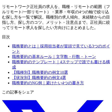
リモートワーク正社員の求人を、職種・リモートの範囲（フ
ルリモート/一部リモート）・業界・年収の4つの軸で絞り込
む探し方を一覧で解説。職種別の求人傾向、未経験からの目
指し方、探し方のコツ、メリット・注意点まで、正社員に絞
ってリモート求人を探したい方向けにまとめました。
目次
職務要約とは｜採用担当者が冒頭で見ている3つのポイ
ント
職務要約の基本ルール｜文字数・行数・トーン
職務要約のテンプレート｜4ステップで誰でも書ける構
成
【職種別】職務要約の例文10選
【状況別】職務要約の例文4選
職務要約のNG例｜避けたい4つの書き方
この記事をシェア