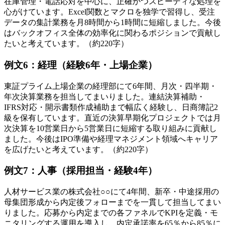
在庫管理・電話応対を中心に、正確かつスピーディな処理を
心がけています。Excel関数とマクロを独学で習得し、受注
データの集計業務を月8時間から1時間に短縮しました。今後
はバックオフィス全体の効率化に関わるポジションで貢献し
たいと考えています。（約220字）
例文6：経理（経験6年・上場企業）
東証プライム上場企業の経理部にて6年間、月次・四半期・
年次決算業務を担当してまいりました。連結決算補助・
IFRS対応・開示書類作成補助まで幅広く経験し、日商簿記2
級を保有しています。直近の決算早期化プロジェクトでは月
次決算を10営業日から5営業日に短縮する取り組みに貢献し
ました。今後はIPO準備や経理マネジメント領域へキャリア
を広げたいと考えています。（約220字）
例文7：人事（採用担当・経験4年）
人材サービス業の株式会社○○にて4年間、新卒・中途採用の
母集団形成から内定後フォローまでを一貫して担当してまい
りました。応募から内定までの各ファネルでKPIを定義・モ
ニタリングする運用を導入し、内定承諾率を65％から85％に