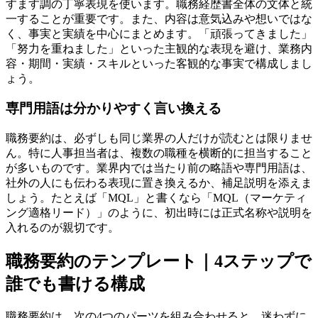
すます調の丁寧表現を使います。職務経歴書全体の文体と統
一することが重要です。また、内容は意気込みや想いではな
く、事実と実績を中心にまとめます。「頑張ってきました」
「努力を重ねました」といった主観的な表現を避け、業務内
容・期間・実績・スキルといった客観的な事実で構成しまし
ょう。
専門用語は分かりやすく言い換える
職務要約は、必ずしも同じ業界の人だけが読むとは限りませ
ん。特に人事担当者は、複数の職種を横断的に担当すること
が多いものです。業界内では当たり前の略語や専門用語は、
社外の人にも伝わる表現に置き換えるか、補足説明を添えま
しょう。たとえば「MQL」と書くなら「MQL（マーケティ
ング適格リード）」のように、初出時には正式名称や説明を
入れるのが親切です。
職務要約のテンプレート｜4ステップで
誰でも書ける構成
職務要約は、次の4つのパーツを組み合わせると、迷わずに