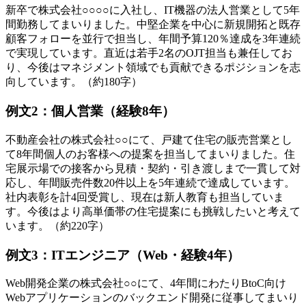
新卒で株式会社○○○○に入社し、IT機器の法人営業として5年
間勤務してまいりました。中堅企業を中心に新規開拓と既存
顧客フォローを並行で担当し、年間予算120％達成を3年連続
で実現しています。直近は若手2名のOJT担当も兼任してお
り、今後はマネジメント領域でも貢献できるポジションを志
向しています。（約180字）
例文2：個人営業（経験8年）
不動産会社の株式会社○○にて、戸建て住宅の販売営業とし
て8年間個人のお客様への提案を担当してまいりました。住
宅展示場での接客から見積・契約・引き渡しまで一貫して対
応し、年間販売件数20件以上を5年連続で達成しています。
社内表彰を計4回受賞し、現在は新人教育も担当していま
す。今後はより高単価帯の住宅提案にも挑戦したいと考えて
います。（約220字）
例文3：ITエンジニア（Web・経験4年）
Web開発企業の株式会社○○にて、4年間にわたりBtoC向け
Webアプリケーションのバックエンド開発に従事してまいり