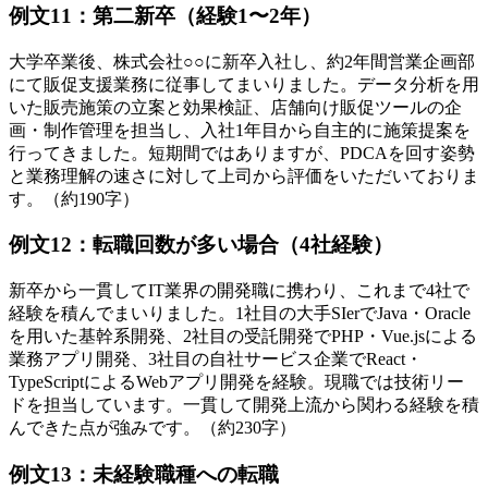
例文11：第二新卒（経験1〜2年）
大学卒業後、株式会社○○に新卒入社し、約2年間営業企画部
にて販促支援業務に従事してまいりました。データ分析を用
いた販売施策の立案と効果検証、店舗向け販促ツールの企
画・制作管理を担当し、入社1年目から自主的に施策提案を
行ってきました。短期間ではありますが、PDCAを回す姿勢
と業務理解の速さに対して上司から評価をいただいておりま
す。（約190字）
例文12：転職回数が多い場合（4社経験）
新卒から一貫してIT業界の開発職に携わり、これまで4社で
経験を積んでまいりました。1社目の大手SIerでJava・Oracle
を用いた基幹系開発、2社目の受託開発でPHP・Vue.jsによる
業務アプリ開発、3社目の自社サービス企業でReact・
TypeScriptによるWebアプリ開発を経験。現職では技術リー
ドを担当しています。一貫して開発上流から関わる経験を積
んできた点が強みです。（約230字）
例文13：未経験職種への転職