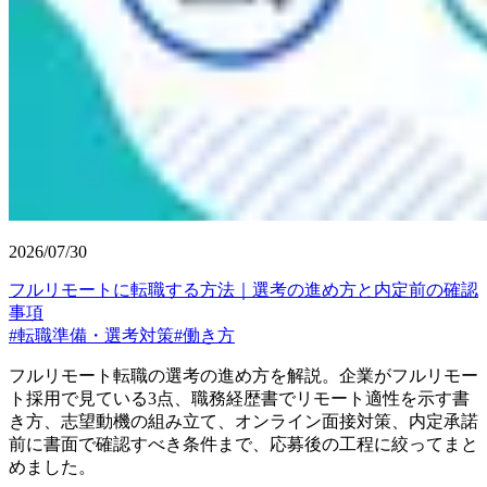
2026/07/30
フルリモートに転職する方法｜選考の進め方と内定前の確認
事項
#
転職準備・選考対策
#
働き方
フルリモート転職の選考の進め方を解説。企業がフルリモー
ト採用で見ている3点、職務経歴書でリモート適性を示す書
き方、志望動機の組み立て、オンライン面接対策、内定承諾
前に書面で確認すべき条件まで、応募後の工程に絞ってまと
めました。