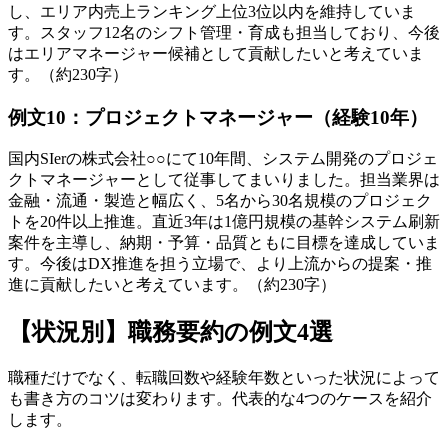
し、エリア内売上ランキング上位3位以内を維持していま
す。スタッフ12名のシフト管理・育成も担当しており、今後
はエリアマネージャー候補として貢献したいと考えていま
す。（約230字）
例文10：プロジェクトマネージャー（経験10年）
国内SIerの株式会社○○にて10年間、システム開発のプロジェ
クトマネージャーとして従事してまいりました。担当業界は
金融・流通・製造と幅広く、5名から30名規模のプロジェク
トを20件以上推進。直近3年は1億円規模の基幹システム刷新
案件を主導し、納期・予算・品質ともに目標を達成していま
す。今後はDX推進を担う立場で、より上流からの提案・推
進に貢献したいと考えています。（約230字）
【状況別】職務要約の例文4選
職種だけでなく、転職回数や経験年数といった状況によって
も書き方のコツは変わります。代表的な4つのケースを紹介
します。