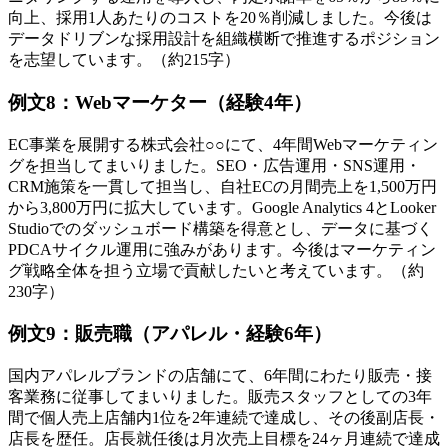
向上、採用1人あたりのコストを20％削減しました。今後は
データドリブンな採用設計を組織横断で推進するポジション
を志望しています。（約215字）
例文8：Webマーケター（経験4年）
EC事業を展開する株式会社○○にて、4年間Webマーケティン
グを担当してまいりました。SEO・広告運用・SNS運用・
CRM施策を一貫して担当し、自社ECの月間売上を1,500万円
から3,800万円に拡大しています。Google Analytics 4とLooker
Studioでのダッシュボード構築を得意とし、データに基づく
PDCAサイクル運用に強みがあります。今後はマーケティン
グ戦略全体を担う立場で貢献したいと考えています。（約
230字）
例文9：販売職（アパレル・経験6年）
国内アパレルブランドの店舗にて、6年間にわたり販売・接
客業務に従事してまいりました。販売スタッフとしての3年
間で個人売上店舗内1位を2年連続で達成し、その後副店長・
店長を歴任。店長就任後は月次売上目標を24ヶ月連続で達成