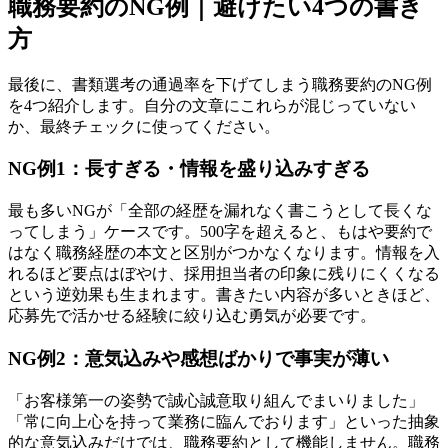
職務要約のNG例｜避けたい4つの書き
方
最後に、書類選考の通過率を下げてしまう職務要約のNG例
を4つ紹介します。自分の文章にこれらが混じっていない
か、最終チェックに使ってください。
NG例1：長すぎる・情報を盛り込みすぎる
最も多いNGが「全部の経歴を漏れなく書こうとして長くな
ってしまう」ケースです。500字を超えると、もはや要約で
はなく職務経歴の本文と区別がつかなくなります。情報を入
れるほど要点はぼやけ、採用担当者の印象に残りにくくなる
という逆効果も生まれます。書きたい内容が多いときほど、
応募先で活かせる経験に絞り込む勇気が必要です。
NG例2：意気込みや感想ばかりで事実が薄い
「お客様第一の姿勢で誠心誠意取り組んでまいりました」
「常に向上心を持って業務に臨んでおります」といった抽象
的な意気込みだけでは、職務要約として機能しません。職務