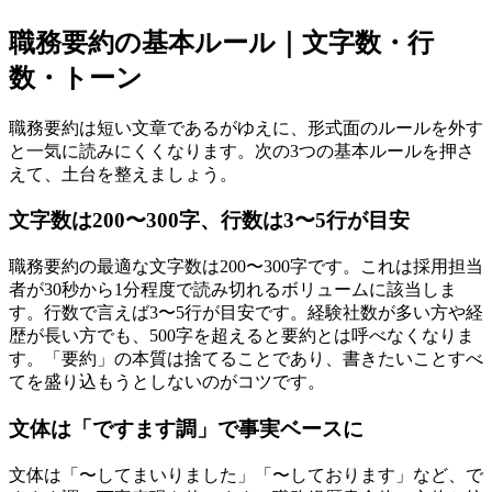
職務要約の基本ルール｜文字数・行
数・トーン
職務要約は短い文章であるがゆえに、形式面のルールを外す
と一気に読みにくくなります。次の3つの基本ルールを押さ
えて、土台を整えましょう。
文字数は200〜300字、行数は3〜5行が目安
職務要約の最適な文字数は200〜300字です。これは採用担当
者が30秒から1分程度で読み切れるボリュームに該当しま
す。行数で言えば3〜5行が目安です。経験社数が多い方や経
歴が長い方でも、500字を超えると要約とは呼べなくなりま
す。「要約」の本質は捨てることであり、書きたいことすべ
てを盛り込もうとしないのがコツです。
文体は「ですます調」で事実ベースに
文体は「〜してまいりました」「〜しております」など、で