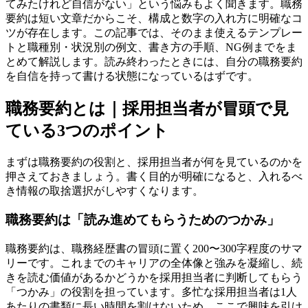
てみたけれど自信がない」という悩みもよく聞きます。職務
要約は短い文章だからこそ、構成と数字の入れ方に明確なコ
ツが存在します。この記事では、そのまま使えるテンプレー
トと職種別・状況別の例文、書き方の手順、NG例までをま
とめて解説します。読み終わったときには、自分の職務要約
を自信を持って書ける状態になっているはずです。
職務要約とは｜採用担当者が冒頭で見
ている3つのポイント
まずは職務要約の役割と、採用担当者が何を見ているのかを
押さえておきましょう。書く目的が明確になると、入れるべ
き情報の取捨選択がしやすくなります。
職務要約は「読み進めてもらうためのつかみ」
職務要約は、職務経歴書の冒頭に置く200〜300字程度のサマ
リーです。これまでのキャリアの全体像と強みを凝縮し、続
きを読む価値があるかどうかを採用担当者に判断してもらう
「つかみ」の役割を担っています。多忙な採用担当者は1人
あたりの書類に長い時間を割けないため、ここで興味を引け