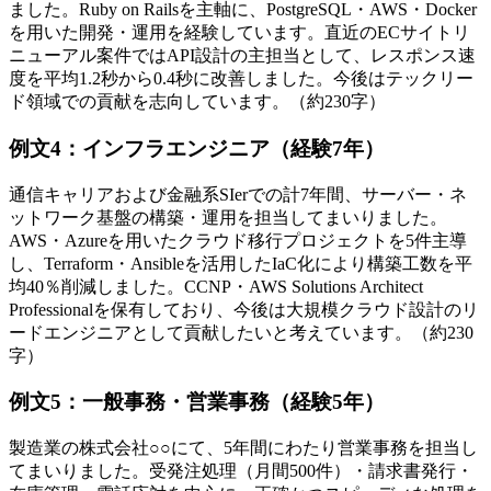
ました。Ruby on Railsを主軸に、PostgreSQL・AWS・Docker
を用いた開発・運用を経験しています。直近のECサイトリ
ニューアル案件ではAPI設計の主担当として、レスポンス速
度を平均1.2秒から0.4秒に改善しました。今後はテックリー
ド領域での貢献を志向しています。（約230字）
例文4：インフラエンジニア（経験7年）
通信キャリアおよび金融系SIerでの計7年間、サーバー・ネ
ットワーク基盤の構築・運用を担当してまいりました。
AWS・Azureを用いたクラウド移行プロジェクトを5件主導
し、Terraform・Ansibleを活用したIaC化により構築工数を平
均40％削減しました。CCNP・AWS Solutions Architect
Professionalを保有しており、今後は大規模クラウド設計のリ
ードエンジニアとして貢献したいと考えています。（約230
字）
例文5：一般事務・営業事務（経験5年）
製造業の株式会社○○にて、5年間にわたり営業事務を担当し
てまいりました。受発注処理（月間500件）・請求書発行・