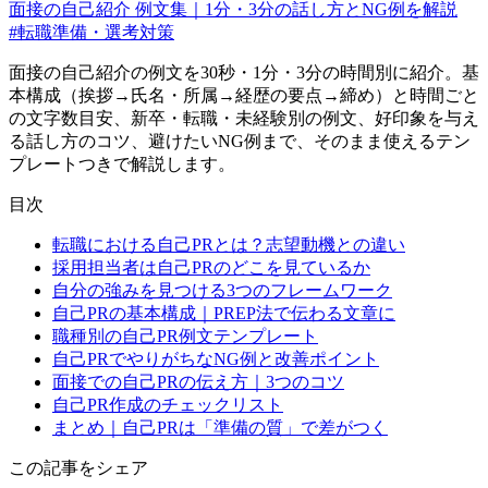
面接の自己紹介 例文集｜1分・3分の話し方とNG例を解説
#
転職準備・選考対策
面接の自己紹介の例文を30秒・1分・3分の時間別に紹介。基
本構成（挨拶→氏名・所属→経歴の要点→締め）と時間ごと
の文字数目安、新卒・転職・未経験別の例文、好印象を与え
る話し方のコツ、避けたいNG例まで、そのまま使えるテン
プレートつきで解説します。
目次
転職における自己PRとは？志望動機との違い
採用担当者は自己PRのどこを見ているか
自分の強みを見つける3つのフレームワーク
自己PRの基本構成｜PREP法で伝わる文章に
職種別の自己PR例文テンプレート
自己PRでやりがちなNG例と改善ポイント
面接での自己PRの伝え方｜3つのコツ
自己PR作成のチェックリスト
まとめ｜自己PRは「準備の質」で差がつく
この記事をシェア