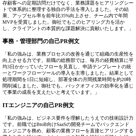
存顧客への定期訪問だけでなく、業務課題をヒアリングシー
トで体系的に整理する独自の手法を導入しました。その結
果、アップセル率を前年比35%向上させ、チーム内で年間
MVPを受賞しました。御社でもこのヒアリング力を活か
し、クライアントの本質的な課題解決に貢献いたします。」
事務・管理部門の自己PR例文
「私の強みは、業務プロセスの改善を通じて組織の生産性を
向上させる力です。前職の総務部では、毎月の経費精算に平
均3日かかっていたフローを見直し、申請テンプレートの統
一とワークフローツールの導入を主導しました。結果として
処理期間を1日に短縮し、部署全体の月間残業時間を約20時
間削減しました。御社でも、バックオフィスの効率化を通じ
て事業の成長を支えたいと考えています。」
ITエンジニアの自己PR例文
「私の強みは、ビジネス要件を理解したうえでの技術設計力
です。前職ではBtoB向けSaaSの開発チームでバックエンド
エンジニアを務め、顧客の業務フローを直接ヒアリングする