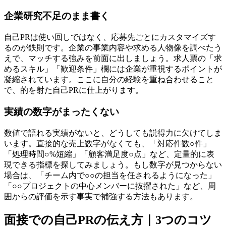
企業研究不足のまま書く
自己PRは使い回しではなく、応募先ごとにカスタマイズす
るのが鉄則です。企業の事業内容や求める人物像を調べたう
えで、マッチする強みを前面に出しましょう。求人票の「求
めるスキル」「歓迎条件」欄には企業が重視するポイントが
凝縮されています。ここに自分の経験を重ね合わせること
で、的を射た自己PRに仕上がります。
実績の数字がまったくない
数値で語れる実績がないと、どうしても説得力に欠けてしま
います。直接的な売上数字がなくても、「対応件数○件」
「処理時間○%短縮」「顧客満足度○点」など、定量的に表
現できる指標を探してみましょう。もし数字が見つからない
場合は、「チーム内で○○の担当を任されるようになった」
「○○プロジェクトの中心メンバーに抜擢された」など、周
囲からの評価を示す事実で補強する方法もあります。
面接での自己PRの伝え方｜3つのコツ