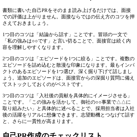
書類に書いた自己PRをそのまま読み上げるだけでは、面接
での評価は上がりません。面接ならではの伝え方のコツを押
さえておきましょう。
1つ目のコツは「結論から話す」ことです。冒頭の一文で
「私の強みは○○です」と言い切ることで、面接官は続く内
容を理解しやすくなります。
2つ目のコツは「エピソードを1つに絞る」ことです。複数の
エピソードを詰め込むと散漫な印象になります。最もインパ
クトのあるエピソードを1つ選び、深く掘り下げて話しまし
ょう。追加のエピソードは、面接官からの深掘り質問に備え
てストックしておくのがベストです。
3つ目のコツは「入社後の貢献を具体的にイメージさせる」
ことです。「この強みを活かして、御社の○○事業で△△に
取り組みたい」と具体的に述べることで、採用担当者は入社
後の活躍をリアルに想像できます。志望動機とつなげて話す
と、さらに一貫性が高まります。
自己PR作成のチェックリスト