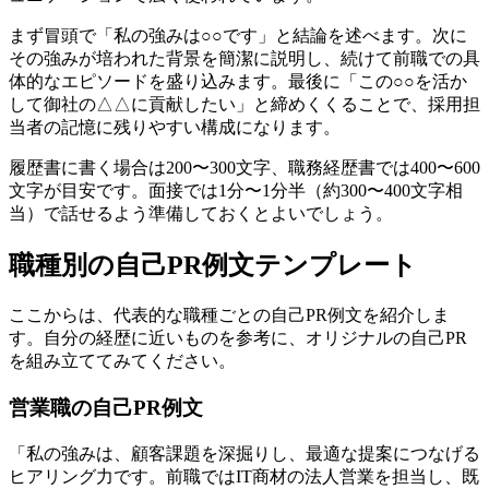
まず冒頭で「私の強みは○○です」と結論を述べます。次に
その強みが培われた背景を簡潔に説明し、続けて前職での具
体的なエピソードを盛り込みます。最後に「この○○を活か
して御社の△△に貢献したい」と締めくくることで、採用担
当者の記憶に残りやすい構成になります。
履歴書に書く場合は200〜300文字、職務経歴書では400〜600
文字が目安です。面接では1分〜1分半（約300〜400文字相
当）で話せるよう準備しておくとよいでしょう。
職種別の自己PR例文テンプレート
ここからは、代表的な職種ごとの自己PR例文を紹介しま
す。自分の経歴に近いものを参考に、オリジナルの自己PR
を組み立ててみてください。
営業職の自己PR例文
「私の強みは、顧客課題を深掘りし、最適な提案につなげる
ヒアリング力です。前職ではIT商材の法人営業を担当し、既