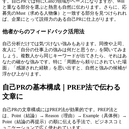
す。自己PRでは特にCanの領域がベースになりますが、Will
と重なる部分を選ぶと熱意も自然に伝わります。さらに、応
募先のMust（求める人物像）と一致する部分を見つけられれ
ば、企業にとって説得力のある自己PRに仕上がります。
他者からのフィードバック活用法
自己分析だけでは気づけない強みもあります。同僚や上司、
友人に「自分の仕事上の強みは何だと思うか」を聞いてみま
しょう。複数人から同じキーワードが出てきたら、それはあ
なたの確かな強みです。特に「周囲から頼りにされていた場
面」「感謝された経験」を思い出すと、自然と強みの候補が
浮かび上がります。
自己PRの基本構成｜PREP法で伝わる
文章に
自己PRの文章構成にはPREP法が効果的です。PREP法と
は、Point（結論）→ Reason（理由）→ Example（具体例）→
Point（結論の再提示）の順に伝える手法で、ビジネスコミ
ュニケーションで広く使われています。