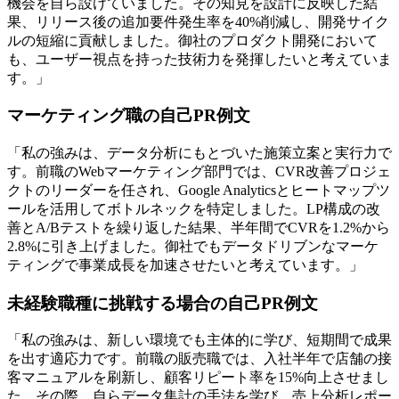
機会を自ら設けていました。その知見を設計に反映した結
果、リリース後の追加要件発生率を40%削減し、開発サイク
ルの短縮に貢献しました。御社のプロダクト開発において
も、ユーザー視点を持った技術力を発揮したいと考えていま
す。」
マーケティング職の自己PR例文
「私の強みは、データ分析にもとづいた施策立案と実行力で
す。前職のWebマーケティング部門では、CVR改善プロジェ
クトのリーダーを任され、Google Analyticsとヒートマップツ
ールを活用してボトルネックを特定しました。LP構成の改
善とA/Bテストを繰り返した結果、半年間でCVRを1.2%から
2.8%に引き上げました。御社でもデータドリブンなマーケ
ティングで事業成長を加速させたいと考えています。」
未経験職種に挑戦する場合の自己PR例文
「私の強みは、新しい環境でも主体的に学び、短期間で成果
を出す適応力です。前職の販売職では、入社半年で店舗の接
客マニュアルを刷新し、顧客リピート率を15%向上させまし
た。その際、自らデータ集計の手法を学び、売上分析レポー