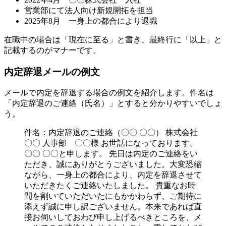
営業部にて法人向け新規開拓を担当
2025年8月 一身上の都合により退職
在職中の場合は「現在に至る」と書き、最終行に「以上」と
記載するのがマナーです。
内定辞退メールの例文
メールで内定を辞退する場合の例文を紹介します。件名は
「内定辞退のご連絡（氏名）」とすると分かりやすいでしょ
う。
件名：内定辞退のご連絡（〇〇 〇〇） 株式会社
〇〇 人事部 〇〇様 お世話になっております。
〇〇 〇〇と申します。 先日は内定のご連絡をい
ただき、誠にありがとうございました。大変恐縮
ながら、一身上の都合により、内定を辞退させて
いただきたくご連絡いたしました。 貴重なお時
間を割いていただいたにもかかわらず、ご期待に
添えず誠に申し訳ございません。本来であれば直
接お伺いしておわび申し上げるべきところを、メ