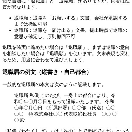
似た書類に「退職届」と「退職願」がありますが、両者は性
質が異なります。
退職願：退職を「お願いする」文書。会社が承認する
までは撤回可能
退職届：退職を「届け出る」文書。提出時点で退職の
意思が確定し、原則撤回不可
退職を確実に進めたい場合は「退職届」、まずは退職の意向
を相談したい場合は「退職願」を使います。文末表現も変わ
るため、用途に合わせて選びましょう。
退職届の例文（縦書き・自己都合）
一般的な退職届の本文は次のように記載します。
退職届 私儀 このたび、一身上の都合により、令
和〇年〇月〇日をもって退職いたします。 令和
〇年〇月〇日 （所属部署）〇〇部 （氏名）〇〇
〇〇 ㊞ 株式会社〇〇 代表取締役社長 〇〇 〇
〇 殿
「私儀（わたくしぎ）」は「私のことで恐縮ですが」という