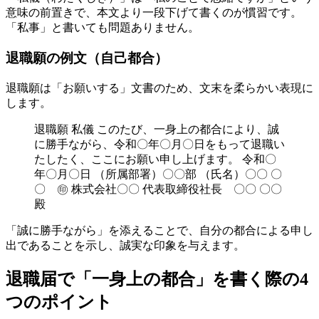
意味の前置きで、本文より一段下げて書くのが慣習です。
「私事」と書いても問題ありません。
退職願の例文（自己都合）
退職願は「お願いする」文書のため、文末を柔らかい表現に
します。
退職願 私儀 このたび、一身上の都合により、誠
に勝手ながら、令和〇年〇月〇日をもって退職い
たしたく、ここにお願い申し上げます。 令和〇
年〇月〇日 （所属部署）〇〇部 （氏名）〇〇 〇
〇 ㊞ 株式会社〇〇 代表取締役社長 〇〇 〇〇
殿
「誠に勝手ながら」を添えることで、自分の都合による申し
出であることを示し、誠実な印象を与えます。
退職届で「一身上の都合」を書く際の4
つのポイント