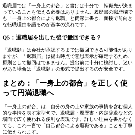
退職届では「一身上の都合」と書けば十分で、転職先が決ま
っていることを伝える必要はありません。履歴書の職歴欄で
も「一身上の都合により退職」と簡潔に書き、面接で前向き
な転職理由を語るのが基本の流れです。
Q5：退職届を出した後で撤回できる？
「退職願」は会社が承認するまでは撤回できる可能性があり
ますが、「退職届」は提出時点で意思表示が確定するため、
原則として撤回はできません。提出前に十分に検討し、迷い
がある場合は「退職願」の形式で提出するのが安全です。
まとめ：「一身上の都合」を正しく使
って円満退職へ
「一身上の都合」は、自分の身の上や家族の事情を含む個人
的な事情を表す定型句で、退職届・履歴書・内定辞退などの
場面で広く使われる便利な表現です。詳しい理由を書かなく
ても、これ一言で「自己都合による退職である」ことを丁寧
に伝えられます。