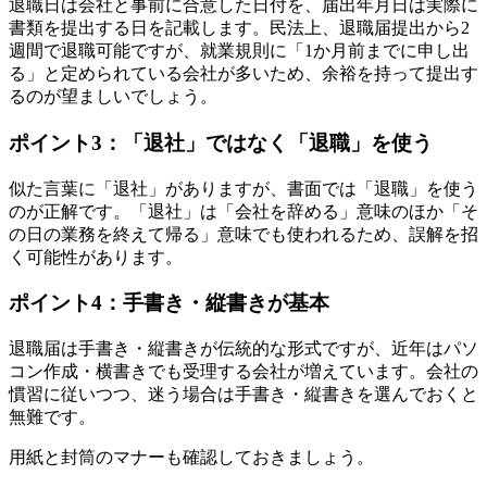
退職日は会社と事前に合意した日付を、届出年月日は実際に
書類を提出する日を記載します。民法上、退職届提出から2
週間で退職可能ですが、就業規則に「1か月前までに申し出
る」と定められている会社が多いため、余裕を持って提出す
るのが望ましいでしょう。
ポイント3：「退社」ではなく「退職」を使う
似た言葉に「退社」がありますが、書面では「退職」を使う
のが正解です。「退社」は「会社を辞める」意味のほか「そ
の日の業務を終えて帰る」意味でも使われるため、誤解を招
く可能性があります。
ポイント4：手書き・縦書きが基本
退職届は手書き・縦書きが伝統的な形式ですが、近年はパソ
コン作成・横書きでも受理する会社が増えています。会社の
慣習に従いつつ、迷う場合は手書き・縦書きを選んでおくと
無難です。
用紙と封筒のマナーも確認しておきましょう。