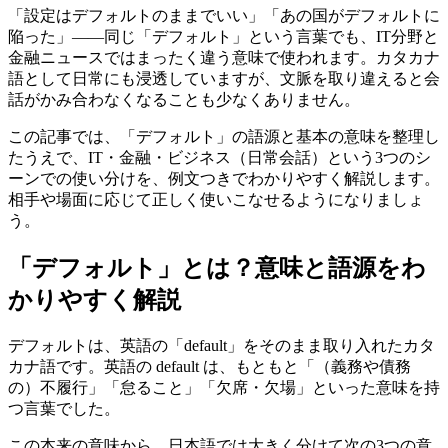
「設定はデフォルトのままでいい」「あの国がデフォルトに
陥った」——同じ「デフォルト」という言葉でも、IT分野と
金融ニュースではまったく違う意味で使われます。カタカナ
語として日常にも浸透していますが、文脈を取り違えると会
話がかみ合わなくなることも少なくありません。
この記事では、「デフォルト」の語源と基本の意味を整理し
たうえで、IT・金融・ビジネス（日常会話）という3つのシ
ーンでの使い分けを、例文つきでわかりやすく解説します。
相手や場面に応じて正しく使いこなせるようになりましょ
う。
「デフォルト」とは？意味と語源をわ
かりやすく解説
デフォルトは、英語の「default」をそのまま取り入れたカタ
カナ語です。英語の default は、もともと「（義務や債務
の）不履行」「怠ること」「欠席・欠場」といった意味を持
つ言葉でした。
この本来の意味から、日本語では大きく分けて次の3つの意