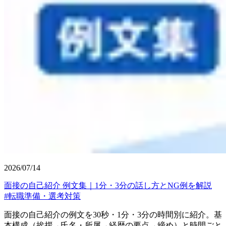
2026/07/14
面接の自己紹介 例文集｜1分・3分の話し方とNG例を解説
#
転職準備・選考対策
面接の自己紹介の例文を30秒・1分・3分の時間別に紹介。基
本構成（挨拶→氏名・所属→経歴の要点→締め）と時間ごと