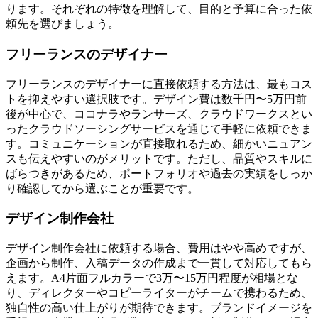
ります。それぞれの特徴を理解して、目的と予算に合った依
頼先を選びましょう。
フリーランスのデザイナー
フリーランスのデザイナーに直接依頼する方法は、最もコス
トを抑えやすい選択肢です。デザイン費は数千円〜5万円前
後が中心で、ココナラやランサーズ、クラウドワークスとい
ったクラウドソーシングサービスを通じて手軽に依頼できま
す。コミュニケーションが直接取れるため、細かいニュアン
スも伝えやすいのがメリットです。ただし、品質やスキルに
ばらつきがあるため、ポートフォリオや過去の実績をしっか
り確認してから選ぶことが重要です。
デザイン制作会社
デザイン制作会社に依頼する場合、費用はやや高めですが、
企画から制作、入稿データの作成まで一貫して対応してもら
えます。A4片面フルカラーで3万〜15万円程度が相場とな
り、ディレクターやコピーライターがチームで携わるため、
独自性の高い仕上がりが期待できます。ブランドイメージを