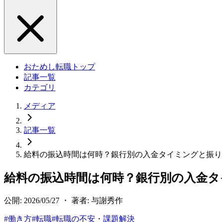
おためし転職トップ
記事一覧
カテゴリ
メディア
記事一覧
給料の振込時間は何時？銀行別の入金タイミングと振り
給料の振込時間は何時？銀行別の入金タ
公開: 2026/05/27 ・ 著者: 与謝秀作
#
働き方
#
転職
#
転職の不安・課題解決