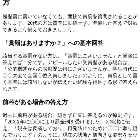
方
履歴書に書いていなくても、面接で賞罰を質問されることが
あります。20代の方は質問に動揺せず、準備した答えで対応
できるよう備えておきましょう。
「賞罰はありますか？」への基本回答
該当する賞罰がない方は、「賞罰はございません」と簡潔に
答えれば十分です。アピールしたい受賞歴がある場合は、
「公的機関からの表彰歴は特にございませんが、学生時代に
〇〇大会で全国〇位入賞しました」のように、賞罰として書
く基準には該当しないが伝えたい経験を補足する形で答えら
れます。
前科がある場合の答え方
過去に前科がある場合、隠さず正直に答えるのが原則です。
「20XX年に〇〇により罰金刑を受けました」と簡潔に伝
え、「現在は反省しており、再発防止のために〇〇に取り組
んでおります」のように、現在の状態と前向きな姿勢をセッ