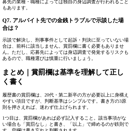
募先の業種・職種によっては独自の身辺調査が行われること
もあります。
Q7. アルバイト先での金銭トラブルで示談した場
合は？
示談で解決し、刑事事件として起訴・判決に至っていない場
合は、前科に該当しません。賞罰欄に書く必要もありませ
ん。ただし、応募先によっては身辺調査で発覚するリスクも
あるので、職種選びは慎重に行いましょう。
まとめ｜賞罰欄は基準を理解して正し
く書く
履歴書の賞罰欄は、20代・第二新卒の方が必要以上に身構え
やすい項目ですが、判断基準はシンプルです。書き方の3原
則を押さえれば、迷わず仕上げられます。
1つ目は、賞罰欄があれば必ず記入すること。該当事項がな
い場合も「賞罰なし」と書き、「以上」で締めるのが鉄則で
す。空欄は書き忘れと判断されます。