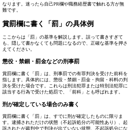
なります。迷ったら自己PR欄や職務経歴書で触れる方が無
難です。
賞罰欄に書く「罰」の具体例
ここからは「罰」の基準を解説します。誤って書きすぎて
も、隠して書かなくても問題になるので、正確な基準を押さ
えてください。
懲役・禁錮・罰金などの刑事罰
賞罰欄に書く「罰」は、刑事罰での有罪判決を受けた前科を
指します。具体的には、懲役・禁錮・罰金・拘留・科料の判
決を受けた場合です。これらは刑法犯罪または特別法犯罪に
該当する行為で受けた処罰で、「前科」とも呼ばれます。
刑が確定している場合のみ書く
賞罰欄に書く「罰」は、すでに刑が確定したものに限りま
す。逮捕されただけの状態（不起訴処分の可能性あり）、起
訴されたが裁判中で判決が出ていない状態、不起訴処分にな