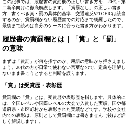
この記事では、履歴書の賞罰欄の正しい書き方を、20代・第
二新卒向けに徹底解説します。「賞罰なし」の正しい書き
方、書くべき賞・罰の具体的基準、交通違反やTOEICは該当
するのか、賞罰欄がない履歴書での対応まで網羅したので、
最後まで読めば自分のケースに合った書き方がわかります。
履歴書の賞罰欄とは｜「賞」と「罰」
の意味
まずは「賞罰」が何を指すのか、用語の意味から押さえまし
ょう。20代の方が日常で使わない言葉なので、定義を理解し
ないまま書こうとすると判断を誤ります。
「賞」は受賞歴・表彰歴
賞罰欄の「賞」とは、受賞歴や表彰歴を指します。具体的に
は、全国レベルや国際レベルの大会で入賞した実績、国や都
道府県・市区町村から表彰された実績などです。学校や会社
内での表彰は、原則として賞罰欄には書きません（後ほど詳
しく解説します）。