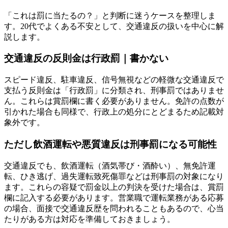
「これは罰に当たるの？」と判断に迷うケースを整理しま
す。20代でよくある不安として、交通違反の扱いを中心に解
説します。
交通違反の反則金は行政罰｜書かない
スピード違反、駐車違反、信号無視などの軽微な交通違反で
支払う反則金は「行政罰」に分類され、刑事罰ではありませ
ん。これらは賞罰欄に書く必要がありません。免許の点数が
引かれた場合も同様で、行政上の処分にとどまるため記載対
象外です。
ただし飲酒運転や悪質違反は刑事罰になる可能性
交通違反でも、飲酒運転（酒気帯び・酒酔い）、無免許運
転、ひき逃げ、過失運転致死傷罪などは刑事罰の対象になり
ます。これらの容疑で罰金以上の判決を受けた場合は、賞罰
欄に記入する必要があります。営業職で運転業務がある応募
の場合、面接で交通違反歴を問われることもあるので、心当
たりがある方は対応を準備しておきましょう。