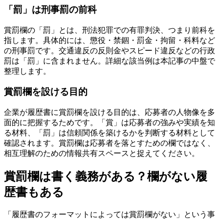
「罰」は刑事罰の前科
賞罰欄の「罰」とは、刑法犯罪での有罪判決、つまり前科を
指します。具体的には、懲役・禁錮・罰金・拘留・科料など
の刑事罰です。交通違反の反則金やスピード違反などの行政
罰は「罰」に含まれません。詳細な該当例は本記事の中盤で
整理します。
賞罰欄を設ける目的
企業が履歴書に賞罰欄を設ける目的は、応募者の人物像を多
面的に把握するためです。「賞」は応募者の強みや実績を知
る材料、「罰」は信頼関係を築けるかを判断する材料として
確認されます。賞罰欄は応募者を落とすための欄ではなく、
相互理解のための情報共有スペースと捉えてください。
賞罰欄は書く義務がある？欄がない履
歴書もある
「履歴書のフォーマットによっては賞罰欄がない」という事