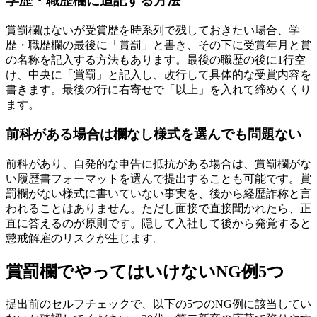
学歴・職歴欄に追記する方法
賞罰欄はないが受賞歴を時系列で残しておきたい場合、学
歴・職歴欄の最後に「賞罰」と書き、その下に受賞年月と賞
の名称を記入する方法もあります。最後の職歴の後に1行空
け、中央に「賞罰」と記入し、改行して具体的な受賞内容を
書きます。最後の行に右寄せで「以上」を入れて締めくくり
ます。
前科がある場合は欄なし様式を選んでも問題ない
前科があり、自発的な申告に抵抗がある場合は、賞罰欄がな
い履歴書フォーマットを選んで提出することも可能です。賞
罰欄がない様式に書いていない事実を、後から経歴詐称と言
われることはありません。ただし面接で直接聞かれたら、正
直に答えるのが原則です。隠して入社して後から発覚すると
懲戒解雇のリスクが生じます。
賞罰欄でやってはいけないNG例5つ
提出前のセルフチェックで、以下の5つのNG例に該当してい