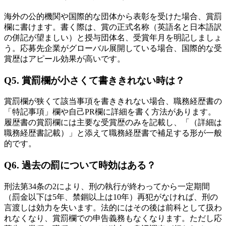
海外の公的機関や国際的な団体から表彰を受けた場合、賞罰
欄に書けます。書く際は、賞の正式名称（英語名と日本語訳
の併記が望ましい）と授与団体名、受賞年月を明記しましょ
う。応募先企業がグローバル展開している場合、国際的な受
賞歴はアピール効果が高いです。
Q5. 賞罰欄が小さくて書ききれない時は？
賞罰欄が狭くて該当事項を書ききれない場合、職務経歴書の
「特記事項」欄や自己PR欄に詳細を書く方法があります。
履歴書の賞罰欄には主要な受賞歴のみを記載し、「（詳細は
職務経歴書記載）」と添えて職務経歴書で補足する形が一般
的です。
Q6. 過去の罰について時効はある？
刑法第34条の2により、刑の執行が終わってから一定期間
（罰金以下は5年、禁錮以上は10年）再犯がなければ、刑の
言渡しは効力を失います。法的にはその後は前科として扱わ
れなくなり、賞罰欄での申告義務もなくなります。ただし応