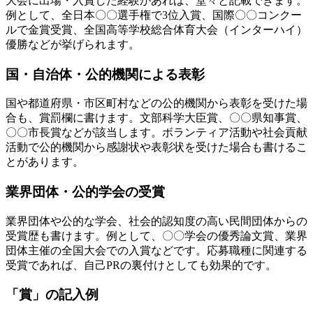
大会に出場・入賞した経験があれば、堂々と記載できます。
例として、全日本〇〇選手権で3位入賞、国際〇〇コンクー
ルで金賞受賞、全国高等学校総合体育大会（インターハイ）
優勝などが挙げられます。
国・自治体・公的機関による表彰
国や都道府県・市区町村などの公的機関から表彰を受けた場
合も、賞罰欄に書けます。文部科学大臣賞、〇〇県知事賞、
〇〇市長賞などが該当します。ボランティア活動や社会貢献
活動で公的機関から感謝状や表彰状を受けた場合も書けるこ
とがあります。
業界団体・公的学会の受賞
業界団体や公的な学会、社会的認知度の高い民間団体からの
受賞歴も書けます。例として、〇〇学会の優秀論文賞、業界
団体主催の全国大会での入賞などです。応募職種に関連する
受賞であれば、自己PRの裏付けとしても効果的です。
「賞」の記入例