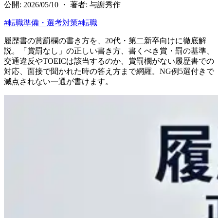
公開: 2026/05/10 ・ 著者: 与謝秀作
#
転職準備・選考対策
#
転職
履歴書の賞罰欄の書き方を、20代・第二新卒向けに徹底解
説。「賞罰なし」の正しい書き方、書くべき賞・罰の基準、
交通違反やTOEICは該当するのか、賞罰欄がない履歴書での
対応、面接で聞かれた時の答え方まで網羅。NG例5選付きで
減点されない一通が書けます。