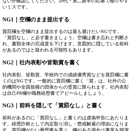
ないか確認してください。20代・第二新卒の応募で陥りやす
いミスです。
NG1｜空欄のまま提出する
賞罰欄を空欄のまま提出するのは最も避けたいNGです。
「賞罰なし」と必ず書きましょう。空欄は書き忘れと判断さ
れ、書類全体の完成度を下げます。意図的に隠している前科
があるのではと疑われる可能性もあります。
NG2｜社内表彰や皆勤賞を書く
社内表彰、皆勤賞、学校内での成績優秀賞などを賞罰欄に書
くのはNGです。一般的に賞罰欄に書く「賞」は、社外の公
的機関や全国規模の団体からの受賞に限られます。社内表彰
は自己PR欄や職務経歴書でアピールしましょう。
NG3｜前科を隠して「賞罰なし」と書く
前科があるのに「賞罰なし」と書くのは虚偽申告にあたりま
す。経歴詐称として内定取り消し・懲戒解雇の理由になりま
す。賞罰欄がない履歴書を選ぶ、欄がある場合は事実を簡潔