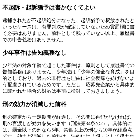
不起訴・起訴猶予は書かなくてよい
逮捕されたが不起訴処分になった、起訴猶予で釈放されたと
いったケースは、有罪判決が確定していないため賞罰欄に書
く必要はありません。前科として残っていない以上、履歴書
での申告義務はありません。
少年事件は告知義務なし
少年法の対象年齢で起こした事件は、原則として履歴書での
告知義務はありません。少年法は「少年の健全な育成」を目
的としており、過去の非行歴を理由に社会復帰を妨げないよ
う配慮されているためです。ただし、応募先企業から具体的
に聞かれた場合の対応は事前に検討しておきましょう。
刑の効力が消滅した前科
刑の確定から一定期間が経過し、その間に再犯がなければ、
刑の言渡しが効力を失います（刑法第34条の2）。具体的に
は、罰金以下の刑なら5年、禁錮以上の刑なら10年が経過点
です。効力が消滅した前科は、法的には「罰」として扱われ