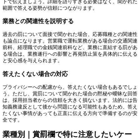
トで伝えましょう。詳細を語りすぎる必要はなく、聞かれた
範囲で答える姿勢が信頼につながります。
業務との関連性を説明する
過去の罰について面接で聞かれた場合、応募職種との関連性
も論点になります。営業職で運転業務がある場合の交通関連
前科、経理職での金銭関連前科など、業務に直結する罰があ
る場合は、業務遂行への影響と再発防止策を具体的に伝える
と安心感を与えられます。
答えたくない場合の対応
プライバシーへの配慮から、答えたくない場合もあるでしょ
う。ただし、賞罰について聞かれた場合の黙秘や曖昧な回答
は、採用担当者からの信頼を大きく損ないます。法的には告
知義務違反として後から問題になる可能性もあるため、答え
たくない事情があっても正直に伝える方向で準備するのが安
全です。
業種別｜賞罰欄で特に注意したいケー