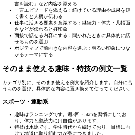
書を読む」など内容を添える
一言エピソードを添える：続けている理由や成果を短
く書くと人柄が伝わる
仕事に活きる要素を意識する：継続力・体力・几帳面
さなどが伝わると好印象
面接で話せる内容にする：聞かれたときに具体的に話
せるものを選ぶ
ポジティブで前向きな内容を選ぶ：明るい印象につな
がるテーマにする
そのまま使える趣味・特技の例文一覧
カテゴリ別に、そのまま使える例文を紹介します。自分に合
うものを選び、具体的な内容に置き換えて使ってください。
スポーツ・運動系
趣味はランニングです。週3回・5kmを習慣にしてお
り、体力と継続力には自信があります。
特技は水泳です。学生時代から続けており、目標に向
けて地道に取り組む力が身につきました。