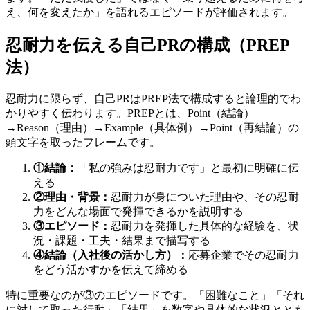
え、何を変えたか」を語れるエピソードが評価されます。
忍耐力を伝える自己PRの構成（PREP
法）
忍耐力に限らず、自己PRはPREP法で構成すると論理的でわ
かりやすく伝わります。PREPとは、Point（結論）
→Reason（理由）→Example（具体例）→Point（再結論）の
頭文字を取ったフレームです。
①結論：
「私の強みは忍耐力です」と最初に明確に伝
える
②理由・背景：
忍耐力が身についた理由や、その忍耐
力をどんな場面で発揮できるかを説明する
③エピソード：
忍耐力を発揮した具体的な経験を、状
況・課題・工夫・結果まで描写する
④結論（入社後の活かし方）：
応募企業でその忍耐力
をどう活かすかを伝えて締める
特に重要なのが③のエピソードです。「困難なこと」「それ
に対して取った行動」「結果」を数字や具体的な状況ととも