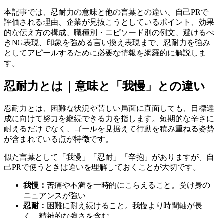
本記事では、忍耐力の意味と他の言葉との違い、自己PRで
評価される理由、企業が見抜こうとしているポイント、効果
的な伝え方の構成、職種別・エピソード別の例文、避けるべ
きNG表現、印象を強める言い換え表現まで、忍耐力を強み
としてアピールするために必要な情報を網羅的に解説しま
す。
忍耐力とは｜意味と「我慢」との違い
忍耐力とは、困難な状況や苦しい局面に直面しても、目標達
成に向けて努力を継続できる力を指します。短期的な辛さに
耐えるだけでなく、ゴールを見据えて行動を積み重ねる姿勢
が含まれている点が特徴です。
似た言葉として「我慢」「忍耐」「辛抱」がありますが、自
己PRで使うときは違いを理解しておくことが大切です。
我慢：
苦痛や不満を一時的にこらえること。受け身の
ニュアンスが強い
忍耐：
困難に耐え続けること。我慢より時間軸が長
く、精神的な強さを含む