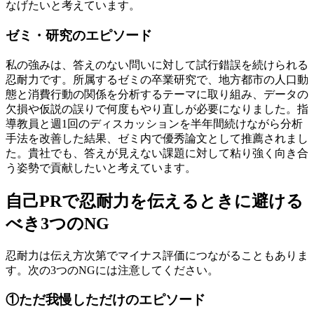
なげたいと考えています。
ゼミ・研究のエピソード
私の強みは、答えのない問いに対して試行錯誤を続けられる
忍耐力です。所属するゼミの卒業研究で、地方都市の人口動
態と消費行動の関係を分析するテーマに取り組み、データの
欠損や仮説の誤りで何度もやり直しが必要になりました。指
導教員と週1回のディスカッションを半年間続けながら分析
手法を改善した結果、ゼミ内で優秀論文として推薦されまし
た。貴社でも、答えが見えない課題に対して粘り強く向き合
う姿勢で貢献したいと考えています。
自己PRで忍耐力を伝えるときに避ける
べき3つのNG
忍耐力は伝え方次第でマイナス評価につながることもありま
す。次の3つのNGには注意してください。
①ただ我慢しただけのエピソード