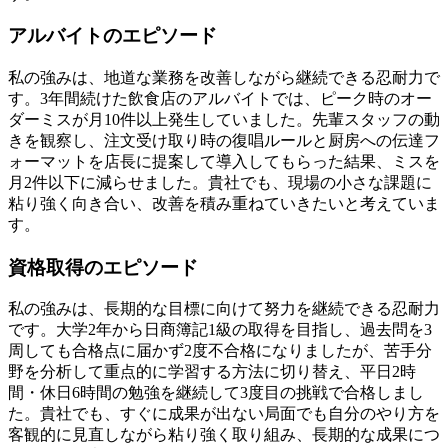
アルバイトのエピソード
私の強みは、地道な業務を改善しながら継続できる忍耐力で
す。3年間続けた飲食店のアルバイトでは、ピーク時のオー
ダーミスが月10件以上発生していました。先輩スタッフの動
きを観察し、注文受け取り時の復唱ルールと厨房への伝達フ
ォーマットを店長に提案して導入してもらった結果、ミスを
月2件以下に減らせました。貴社でも、現場の小さな課題に
粘り強く向き合い、改善を積み重ねていきたいと考えていま
す。
資格取得のエピソード
私の強みは、長期的な目標に向けて努力を継続できる忍耐力
です。大学2年から日商簿記1級の取得を目指し、過去問を3
周しても合格点に届かず2度不合格になりましたが、苦手分
野を分析して重点的に学習する方法に切り替え、平日2時
間・休日6時間の勉強を継続して3度目の挑戦で合格しまし
た。貴社でも、すぐに成果が出ない局面でも自分のやり方を
客観的に見直しながら粘り強く取り組み、長期的な成果につ