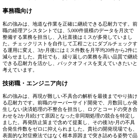
事務職向け
私の強みは、地道な作業を正確に継続できる忍耐力です。前
職の経理アシスタントでは、5,000件規模のデータを月次で
整備する業務を担当し、入社直後はミスが多発していまし
た。チェックリストを自作して工程ごとにダブルチェックす
る運用に変え、3か月後にはミス件数を月平均20件から2件に
減らせました。貴社でも、繰り返しの業務を高い品質で継続
できる忍耐力を活かし、バックオフィスを支えていきたいと
考えています。
技術職・エンジニア向け
私の強みは、再現が難しい不具合の解析を最後までやり抜け
る忍耐力です。前職のサーバーサイド開発で、月数回しか発
生しない決済処理の不整合を担当し、ログとコードの突き合
わせを2か月続けて原因となった非同期処理の競合を特定し
ました。再発防止策まで含めて提案し、その後3か月の不具
合発生件数をゼロに抑えられました。貴社の開発現場でも、
表面的な対症療法ではなく根本原因まで突き詰める姿勢で品