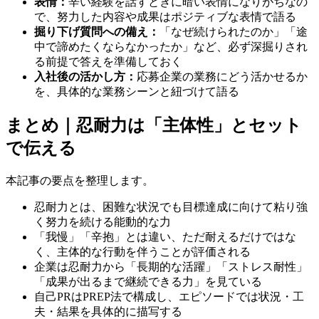
表情：
辛い経験を話すときに暗い表情になりがちなの
で、努力した内容や成果はポジティブな表情で語る
掘り下げ質問への備え：
「なぜ続けられたのか」「途
中で諦めたくならなかったか」など、必ず深掘りされ
る前提で答えを準備しておく
入社後の活かし方：
応募企業の業務にどう活かせるか
を、具体的な業務シーンと紐づけて語る
まとめ｜忍耐力は「主体性」とセット
で伝える
本記事の要点を整理します。
忍耐力とは、困難な状況でも目標達成に向けて粘り強
く努力を続ける能動的な力
「我慢」「辛抱」とは違い、ただ耐えるだけではな
く、主体的な行動を伴うことが評価される
企業は忍耐力から「長期的な活躍」「ストレス耐性」
「成果が出るまで継続できる力」を見ている
自己PRはPREP法で構成し、エピソードでは状況・工
夫・結果を具体的に描写する