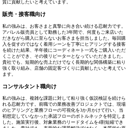
質に貢献したいと考えています。
販売・接客職向け
私の強みは、お客さまと真摯に向き合い続ける忍耐力です。
アパレル販売員として勤務した3年間で、何度もご来店いた
だきながら購入に至らないお客さまを担当しました。毎回購
入を促すのではなく着用シーンを丁寧にヒアリングする接客
を続けた結果、半年後にコーディネート一式をご購入いただ
くことができ、その後リピーターとなっていただきました。
貴社でも、短期的な売上だけでなく長期的な関係構築に粘り
強く取り組み、店舗の固定客づくりに貢献したいと考えてい
ます。
コンサルタント職向け
私の強みは、複雑な課題に対して粘り強く仮説検証を続けら
れる忍耐力です。前職での業務改善プロジェクトでは、現場
のヒアリングと業務フローの可視化を3か月かけて行い、当
初想定していなかった承認フローのボトルネックを特定しま
した。施策実行後、対象業務のリードタイムを4割短縮でき