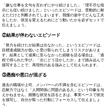
「嫌な仕事を文句を言わずにやり続けました」「理不尽な指
示にも従い続けました」といったエピソードは、受動的に耐
えただけと判断されてしまいます。我慢の途中でどんな工夫
をしたか、状況を変えるためにどう動いたかを必ずセットで
伝えましょう。
②結果が伴わないエピソード
「努力を続けたが結果は出なかった」というエピソードは、
目標達成能力が低いと受け取られてしまうリスクがありま
す。結果として成果に至らなかった経験を語る場合は、「過
程で得られた学び」「次にどう活かしたか」まで踏み込んで
描写することで、再現性のある強みとして伝えられます。
③愚痴や悪口が混ざる
過去の職場や上司、メンバーへの不満を含むエピソードは、
忍耐力ではなく「人間関係に問題のある人」という印象を与
えかねません。困難な状況を語るときは、事実ベースで状況
を描写し、自分が取った行動にフォーカスして伝えましょ
う。