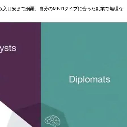
方、収入目安まで網羅。自分のMBTIタイプに合った副業で無理な