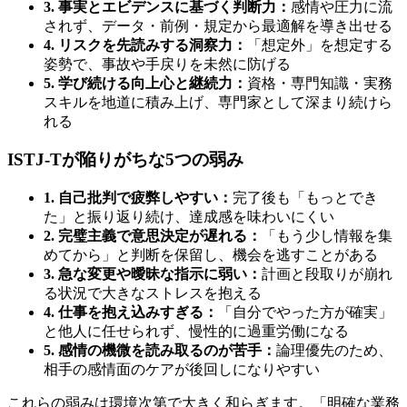
3. 事実とエビデンスに基づく判断力：
感情や圧力に流
されず、データ・前例・規定から最適解を導き出せる
4. リスクを先読みする洞察力：
「想定外」を想定する
姿勢で、事故や手戻りを未然に防げる
5. 学び続ける向上心と継続力：
資格・専門知識・実務
スキルを地道に積み上げ、専門家として深まり続けら
れる
ISTJ-Tが陥りがちな5つの弱み
1. 自己批判で疲弊しやすい：
完了後も「もっとでき
た」と振り返り続け、達成感を味わいにくい
2. 完璧主義で意思決定が遅れる：
「もう少し情報を集
めてから」と判断を保留し、機会を逃すことがある
3. 急な変更や曖昧な指示に弱い：
計画と段取りが崩れ
る状況で大きなストレスを抱える
4. 仕事を抱え込みすぎる：
「自分でやった方が確実」
と他人に任せられず、慢性的に過重労働になる
5. 感情の機微を読み取るのが苦手：
論理優先のため、
相手の感情面のケアが後回しになりやすい
これらの弱みは環境次第で大きく和らぎます。「明確な業務