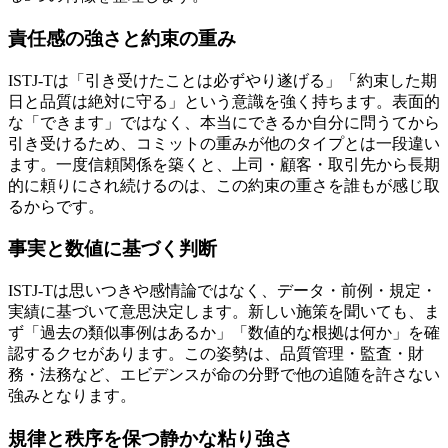
責任感の強さと約束の重み
ISTJ-Tは「引き受けたことは必ずやり遂げる」「約束した期
日と品質は絶対に守る」という意識を強く持ちます。表面的
な「できます」ではなく、本当にできるか自分に問うてから
引き受けるため、コミットの重みが他のタイプとは一段違い
ます。一度信頼関係を築くと、上司・顧客・取引先から長期
的に頼りにされ続けるのは、この約束の重さを誰もが感じ取
るからです。
事実と数値に基づく判断
ISTJ-Tは思いつきや感情論ではなく、データ・前例・規定・
実績に基づいて意思決定します。新しい施策を聞いても、ま
ず「過去の類似事例はあるか」「数値的な根拠は何か」を確
認するクセがあります。この姿勢は、品質管理・監査・財
務・法務など、エビデンスが命の分野で他の追随を許さない
強みとなります。
規律と秩序を保つ静かな粘り強さ