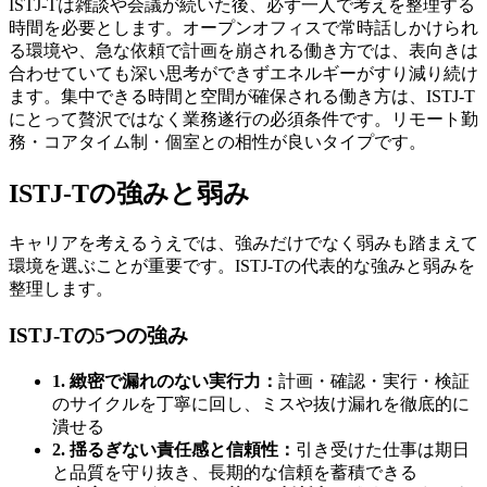
ISTJ-Tは雑談や会議が続いた後、必ず一人で考えを整理する
時間を必要とします。オープンオフィスで常時話しかけられ
る環境や、急な依頼で計画を崩される働き方では、表向きは
合わせていても深い思考ができずエネルギーがすり減り続け
ます。集中できる時間と空間が確保される働き方は、ISTJ-T
にとって贅沢ではなく業務遂行の必須条件です。リモート勤
務・コアタイム制・個室との相性が良いタイプです。
ISTJ-Tの強みと弱み
キャリアを考えるうえでは、強みだけでなく弱みも踏まえて
環境を選ぶことが重要です。ISTJ-Tの代表的な強みと弱みを
整理します。
ISTJ-Tの5つの強み
1. 緻密で漏れのない実行力：
計画・確認・実行・検証
のサイクルを丁寧に回し、ミスや抜け漏れを徹底的に
潰せる
2. 揺るぎない責任感と信頼性：
引き受けた仕事は期日
と品質を守り抜き、長期的な信頼を蓄積できる