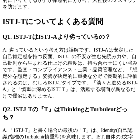
的に下りてくるか」が体感的に分かり、入社後のミスマッチ
を防げます。
ISTJ-Tについてよくある質問
Q1. ISTJ-TはISTJ-Aより劣っているの？
A. 劣っているという考え方は誤解です。ISTJ-Aは安定した
自己肯定感を持つ反面、ISTJ-Tの不安が生む先読み力や、自
己批判から生まれる仕上げの精度は、持ち合わせにくい強み
です。監査・コンプライアンス・士業・品質管理など、「想
定外を想定する」姿勢が決定的に重要な分野で長期的に評価
されるのは、むしろISTJ-Tタイプです。「淡々と進めるISTJ-
A」と「慎重に深めるISTJ-T」は、活躍する場面が異なるだ
けで優劣はありません。
Q2. ISTJ-Tの『T』はThinkingとTurbulentどっ
ち？
A. 「ISTJ-T」と書く場合の最後の「T」は、Identity(自己認
識)指標のTurbulent(慎重型)を意味します。ISTJ自体の3文字