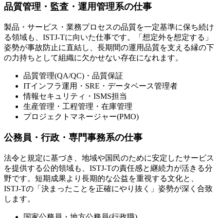
品質管理・監査・運用管理系の仕事
製品・サービス・業務プロセスの品質を一定基準に保ち続け
る領域も、ISTJ-Tに向いた仕事です。「想定外を想定する」
姿勢が事故防止に直結し、長期間の運用品質を支える縁の下
の力持ちとして組織に欠かせない存在になれます。
品質管理(QA/QC)・品質保証
ITインフラ運用・SRE・データベース管理者
情報セキュリティ・ISMS担当
生産管理・工程管理・在庫管理
プロジェクトマネージャー(PMO)
公務員・行政・専門事務系の仕事
法令と規定に基づき、地域や国民のために安定したサービス
を提供する公的領域も、ISTJ-Tの責任感と継続力が活きる分
野です。短期成果より長期的な公益を重視する文化と、
ISTJ-Tの「決まったことを正確にやり抜く」姿勢が深く合致
します。
国家公務員・地方公務員(行政職)