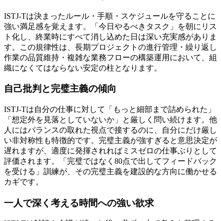
ISTJ-Tは決まったルール・手順・スケジュールを守ることに
強い満足感を覚えます。「今日やるべきタスク」を朝にリス
ト化し、終業時にすべて消し込めた日は深い充実感がありま
す。この規律性は、長期プロジェクトの進行管理・繰り返し
作業の品質維持・複雑な業務フローの構築運用において、組
織になくてはならない安定の柱となります。
自己批判と完璧主義の傾向
ISTJ-Tは自分の仕事に対して「もっと細部まで詰められた」
「想定外を見落としていないか」と厳しく問い続けます。他
人にはバランスの取れた視点で接するのに、自分にだけ厳し
い非対称性も特徴的です。完璧主義が強すぎると意思決定が
遅れますが、適度に発揮されればミスゼロの仕事ぶりとして
評価されます。「完璧ではなく80点で出してフィードバック
を受ける」訓練が、その完璧主義を建設的な方向に働かせる
カギです。
一人で深く考える時間への強い欲求