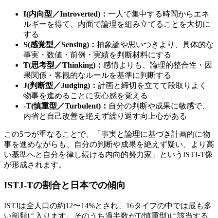
I(内向型／Introverted)：
一人で集中する時間からエネ
ルギーを得て、内面で論理を組み立てることを大切に
する
S(感覚型／Sensing)：
抽象論や思いつきより、具体的な
事実・数値・前例・実績を判断材料にする
T(思考型／Thinking)：
感情よりも、論理的整合性・因
果関係・客観的なルールを基準に判断する
J(判断型／Judging)：
計画と締切を立てて段取りよく
物事を進めることに安心感を覚える
-T(慎重型／Turbulent)：
自分の判断や成果に敏感で、
内省と自己改善を絶えず繰り返す向上心がある
この5つが重なることで、「事実と論理に基づき計画的に物
事を進めながらも、自分の判断や成果を絶えず疑い、より高
い基準へと自分を律し続ける内向的努力家」というISTJ-T像
が形成されます。
ISTJ-Tの割合と日本での傾向
ISTJは全人口の約12〜14%とされ、16タイプの中では最も多
い部類に入ります。そのうち過半数がT(慎重型)に該当する