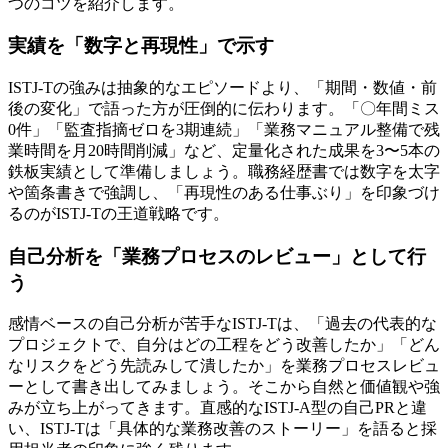
つのコツを紹介します。
実績を「数字と再現性」で示す
ISTJ-Tの強みは抽象的なエピソードより、「期間・数値・前
後の変化」で語った方が圧倒的に伝わります。「〇年間ミス
0件」「監査指摘ゼロを3期連続」「業務マニュアル整備で残
業時間を月20時間削減」など、定量化された成果を3〜5本の
鉄板実績として準備しましょう。職務経歴書では数字を太字
や箇条書きで強調し、「再現性のある仕事ぶり」を印象づけ
るのがISTJ-Tの王道戦略です。
自己分析を「業務プロセスのレビュー」として行
う
感情ベースの自己分析が苦手なISTJ-Tは、「過去の代表的な
プロジェクトで、自分はどの工程をどう改善したか」「どん
なリスクをどう先読みして潰したか」を業務プロセスレビュ
ーとして書き出してみましょう。そこから自然と価値観や強
みが立ち上がってきます。直感的なISTJ-A型の自己PRと違
い、ISTJ-Tは「具体的な業務改善のストーリー」を語ると採