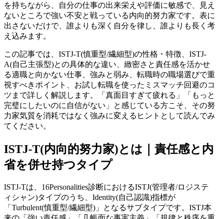
を持ちながら、自分の仕事の出来栄えや評価に敏感で、見え
ないところで強い不安と戦っている内向的努力家です。表に
出さないだけで、誰よりも深く自分を律し、誰よりも長く考
え込みます。
この記事では、ISTJ-T(慎重型/繊細型)の性格・特徴、ISTJ-
A(自己主張型)との具体的な違い、緻密さと責任感を活かせ
る適職と向かない仕事、強みと弱み、転職時の職場選びで重
視すべきポイント、お試し転職を使ったミスマッチ回避のコ
ツまで詳しく解説します。「真面目すぎて疲れる」「もっと
完璧にしたいのに自信がない」と感じている方こそ、その努
力家気質を消耗ではなく強みに変えるヒントとして読んでみ
てください。
ISTJ-T(内向的努力家)とは｜責任感と内
省を併せ持つタイプ
ISTJ-Tは、16Personalities診断におけるISTJ(管理者/ロジステ
ィシャン)タイプのうち、Identity(自己認識)指標が
「Turbulent(慎重型/繊細型)」となるサブタイプです。ISTJ本
来の「強い責任感」「几帳面な事実主義」「規律と秩序を重