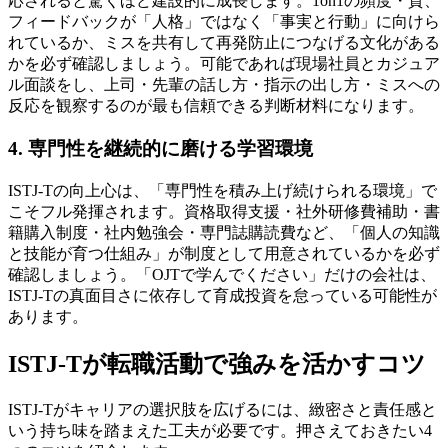
応されると驚くほど建設的に成長します。1on1の頻度・質、
フィードバックが「人格」ではなく「事実と行動」に向けら
れているか、ミスを共有して再発防止につなげる文化がある
かを必ず確認しましょう。可能であれば現場社員とカジュア
ル面談をし、上司・先輩の話し方・指示の出し方・ミスへの
反応を観察するのが最も信頼できる判断材料になります。
4. 専門性を継続的に磨ける学習環境
ISTJ-Tの向上心は、「専門性を積み上げ続けられる環境」で
こそフル発揮されます。資格取得支援・社外研修費補助・書
籍購入制度・社内勉強会・専門誌購読費など、「個人の知識
と技能が育つ仕組み」が制度として用意されているかを必ず
確認しましょう。「OJTで学んでください」だけの会社は、
ISTJ-Tの真面目さに依存して育成投資を怠っている可能性が
あります。
ISTJ-Tが転職活動で強みを活かすコツ
ISTJ-Tがキャリアの選択肢を広げるには、緻密さと責任感と
いう持ち味を踏まえた工夫が必要です。押さえておきたい4