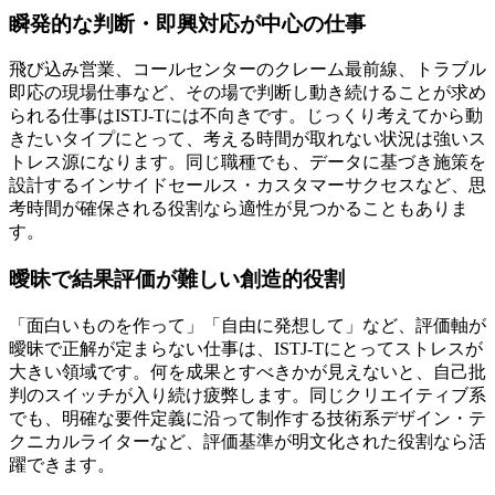
瞬発的な判断・即興対応が中心の仕事
飛び込み営業、コールセンターのクレーム最前線、トラブル
即応の現場仕事など、その場で判断し動き続けることが求め
られる仕事はISTJ-Tには不向きです。じっくり考えてから動
きたいタイプにとって、考える時間が取れない状況は強いス
トレス源になります。同じ職種でも、データに基づき施策を
設計するインサイドセールス・カスタマーサクセスなど、思
考時間が確保される役割なら適性が見つかることもありま
す。
曖昧で結果評価が難しい創造的役割
「面白いものを作って」「自由に発想して」など、評価軸が
曖昧で正解が定まらない仕事は、ISTJ-Tにとってストレスが
大きい領域です。何を成果とすべきかが見えないと、自己批
判のスイッチが入り続け疲弊します。同じクリエイティブ系
でも、明確な要件定義に沿って制作する技術系デザイン・テ
クニカルライターなど、評価基準が明文化された役割なら活
躍できます。