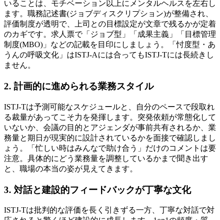
いることは、モチベーション以上にメンタルヘルスを左右し
ます。職務記述書(ジョブディスクリプション)が整備され、
評価制度が透明で、上司との目標設定が文章で残るかが定着
のカギです。求人票で「ジョブ型」「成果主義」「目標管理
制度(MBO)」などの記載を目印にしましょう。「忖度型・あ
うんの呼吸文化」はISTJ-Aには合ってもISTJ-Tには長続きし
ません。
2. 計画的に進められる業務スタイル
ISTJ-Tは予測可能なスケジュールと、自分のペースで段取れ
る裁量があってこそ力を発揮します。突発依頼が常態化して
いないか、会議の目的とアジェンダが事前共有されるか、業
務量と期日が現実的に設計されているかを面接で確認しまし
ょう。「忙しい時はみんなで助け合う」だけのコメントは要
注意。具体的にどう業務量を調整しているかまで聞き出す
と、職場の本当の姿が見えてきます。
3. 対話と建設的フィードバックが丁寧な文化
ISTJ-Tは批判的な評価を長く引きずる一方、丁寧な対話で対