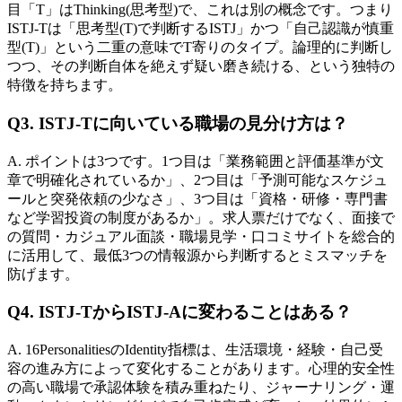
目「T」はThinking(思考型)で、これは別の概念です。つまり
ISTJ-Tは「思考型(T)で判断するISTJ」かつ「自己認識が慎重
型(T)」という二重の意味でT寄りのタイプ。論理的に判断し
つつ、その判断自体を絶えず疑い磨き続ける、という独特の
特徴を持ちます。
Q3. ISTJ-Tに向いている職場の見分け方は？
A. ポイントは3つです。1つ目は「業務範囲と評価基準が文
章で明確化されているか」、2つ目は「予測可能なスケジュ
ールと突発依頼の少なさ」、3つ目は「資格・研修・専門書
など学習投資の制度があるか」。求人票だけでなく、面接で
の質問・カジュアル面談・職場見学・口コミサイトを総合的
に活用して、最低3つの情報源から判断するとミスマッチを
防げます。
Q4. ISTJ-TからISTJ-Aに変わることはある？
A. 16PersonalitiesのIdentity指標は、生活環境・経験・自己受
容の進み方によって変化することがあります。心理的安全性
の高い職場で承認体験を積み重ねたり、ジャーナリング・運