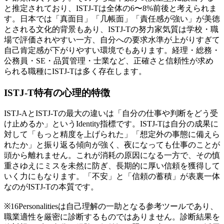
と推定されており、ISTJ-Tは全体の6〜8%前後と考えられま
す。日本では「真面目」「几帳面」「責任感が強い」が美徳
とされる文化的背景もあり、ISTJ-Tの努力家気質は学校・職
場で評価されやすい一方、自分への要求水準が上がりすぎて
自己肯定感が下がりやすい環境でもあります。経理・総務・
公務員・SE・品質管理・士業など、正確さと信頼性が求め
られる職種にISTJ-Tは多く存在します。
ISTJ-T特有の心理的特徴
ISTJ-AとISTJ-Tの最大の違いは「自分の仕事や判断をどう受
け止めるか」というIdentity指標です。ISTJ-Tは自分の成果に
対して「もっと精度を上げられた」「想定外の事態に備えら
れたか」と振り返る傾向が強く、夜になっても仕事のことが
頭から離れません。これが消耗の原因になる一方で、その慎
重さゆえにミスを未然に防ぎ、長期的に厚い信頼を獲得して
いく力にもなります。「不安」と「信頼の蓄積」が表裏一体
なのがISTJ-Tの本質です。
※16Personalitiesは自己理解の一助となる参考ツールであり、
職業適性を厳密に診断するものではありません。診断結果を