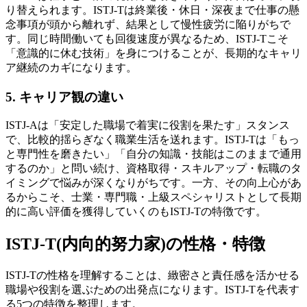
り替えられます。ISTJ-Tは終業後・休日・深夜まで仕事の懸
念事項が頭から離れず、結果として慢性疲労に陥りがちで
す。同じ時間働いても回復速度が異なるため、ISTJ-Tこそ
「意識的に休む技術」を身につけることが、長期的なキャリ
ア継続のカギになります。
5. キャリア観の違い
ISTJ-Aは「安定した職場で着実に役割を果たす」スタンス
で、比較的揺らぎなく職業生活を送れます。ISTJ-Tは「もっ
と専門性を磨きたい」「自分の知識・技能はこのままで通用
するのか」と問い続け、資格取得・スキルアップ・転職のタ
イミングで悩みが深くなりがちです。一方、その向上心があ
るからこそ、士業・専門職・上級スペシャリストとして長期
的に高い評価を獲得していくのもISTJ-Tの特徴です。
ISTJ-T(内向的努力家)の性格・特徴
ISTJ-Tの性格を理解することは、緻密さと責任感を活かせる
職場や役割を選ぶための出発点になります。ISTJ-Tを代表す
る5つの特徴を整理します。