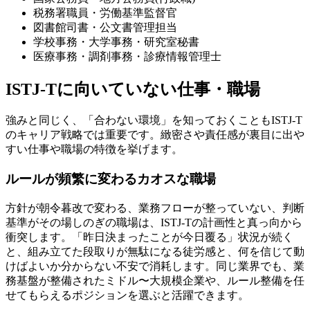
税務署職員・労働基準監督官
図書館司書・公文書管理担当
学校事務・大学事務・研究室秘書
医療事務・調剤事務・診療情報管理士
ISTJ-Tに向いていない仕事・職場
強みと同じく、「合わない環境」を知っておくこともISTJ-T
のキャリア戦略では重要です。緻密さや責任感が裏目に出や
すい仕事や職場の特徴を挙げます。
ルールが頻繁に変わるカオスな職場
方針が朝令暮改で変わる、業務フローが整っていない、判断
基準がその場しのぎの職場は、ISTJ-Tの計画性と真っ向から
衝突します。「昨日決まったことが今日覆る」状況が続く
と、組み立てた段取りが無駄になる徒労感と、何を信じて動
けばよいか分からない不安で消耗します。同じ業界でも、業
務基盤が整備されたミドル〜大規模企業や、ルール整備を任
せてもらえるポジションを選ぶと活躍できます。