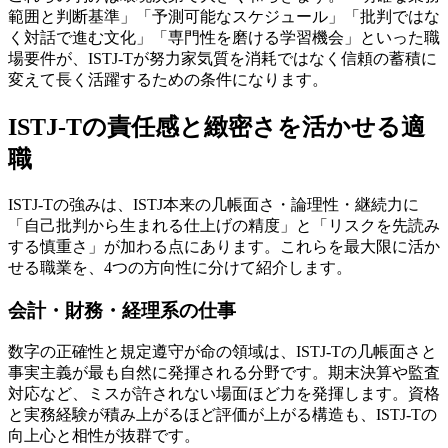
範囲と判断基準」「予測可能なスケジュール」「批判ではな
く対話で進む文化」「専門性を磨ける学習機会」といった職
場要件が、ISTJ-Tが努力家気質を消耗ではなく信頼の蓄積に
変えて長く活躍するための条件になります。
ISTJ-Tの責任感と緻密さを活かせる適
職
ISTJ-Tの強みは、ISTJ本来の几帳面さ・論理性・継続力に
「自己批判から生まれる仕上げの精度」と「リスクを先読み
する慎重さ」が加わる点にあります。これらを最大限に活か
せる職業を、4つの方向性に分けて紹介します。
会計・財務・経理系の仕事
数字の正確性と規定遵守が命の領域は、ISTJ-Tの几帳面さと
事実主義が最も自然に発揮される分野です。期末決算や監査
対応など、ミスが許されない場面ほど力を発揮します。資格
と実務経験が積み上がるほど評価が上がる構造も、ISTJ-Tの
向上心と相性が抜群です。