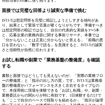
用担当者の印象に強く残ります。
面接では完璧な回答より誠実な準備で挑む
ISTJ-Tは想定問答を完璧に暗記しようとしすぎる傾向があ
り、結果として緊張で言葉が硬くなりがちです。準備すべき
は想定問答の暗記ではなく、自分の代表的な実績を3〜5本
と、応募企業の業務内容に関する事前リサーチ。本番では
「分からないことは正直に分からないと答える」「前職の悪
口を言わない」「数字で語る」を意識すると、ISTJ-Tの誠実
さと信頼性が自然に伝わります。
お試し転職や副業で「業務基盤の整備度」を確認
する
書類と面接ではどうしても見えないのが、「実際の業務フロ
ーの整備度」と「指示の出し方の質」です。ISTJ-Tは業務基
盤の整備度がパフォーマンスを大きく左右するタイプなの
で、本採用前に現場を体験できる「お試し転職」や、副業・
業務委託からの関わりが特に有効です。1日体験するだけで
も「ここで自分のペースで段取りを組めるか」「指示が論理