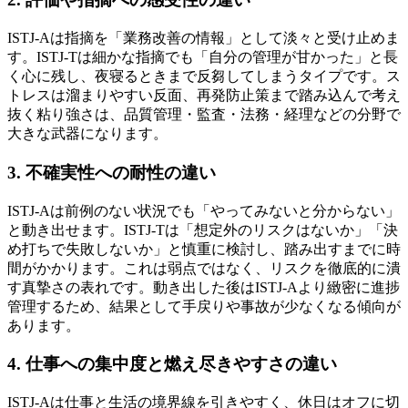
ISTJ-Aは指摘を「業務改善の情報」として淡々と受け止めま
す。ISTJ-Tは細かな指摘でも「自分の管理が甘かった」と長
く心に残し、夜寝るときまで反芻してしまうタイプです。ス
トレスは溜まりやすい反面、再発防止策まで踏み込んで考え
抜く粘り強さは、品質管理・監査・法務・経理などの分野で
大きな武器になります。
3. 不確実性への耐性の違い
ISTJ-Aは前例のない状況でも「やってみないと分からない」
と動き出せます。ISTJ-Tは「想定外のリスクはないか」「決
め打ちで失敗しないか」と慎重に検討し、踏み出すまでに時
間がかかります。これは弱点ではなく、リスクを徹底的に潰
す真摯さの表れです。動き出した後はISTJ-Aより緻密に進捗
管理するため、結果として手戻りや事故が少なくなる傾向が
あります。
4. 仕事への集中度と燃え尽きやすさの違い
ISTJ-Aは仕事と生活の境界線を引きやすく、休日はオフに切