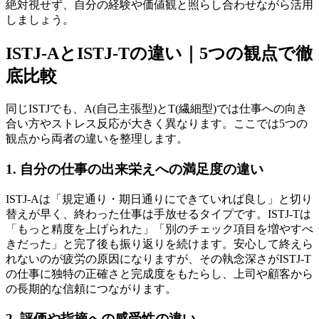
絶対視せず、自分の経験や価値観と照らし合わせながら活用
しましょう。
ISTJ-AとISTJ-Tの違い｜5つの観点で徹
底比較
同じISTJでも、A(自己主張型)とT(繊細型)では仕事への向き
合い方やストレス反応が大きく異なります。ここでは5つの
観点から両者の違いを整理します。
1. 自分の仕事の出来栄えへの満足度の違い
ISTJ-Aは「規定通り・期日通りにできていれば良し」と切り
替えが早く、終わった仕事は手放せるタイプです。ISTJ-Tは
「もっと精度を上げられた」「別のチェック項目を増やすべ
きだった」と完了後も振り返りを続けます。安心して終えら
れないのが疲労の原因になりますが、その執念深さがISTJ-T
の仕事に独特の正確さと完成度をもたらし、上司や顧客から
の長期的な信頼につながります。
2. 評価や指摘への感受性の違い