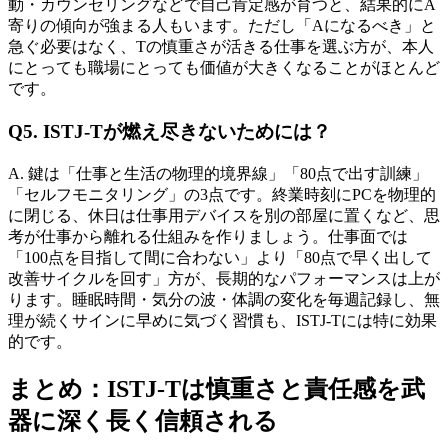
動・カウンセリングなどで自己肯定感が育つと、結果的にA
寄りの傾向が強まる人もいます。ただし「Aになるべき」と
急ぐ必要はなく、Tの慎重さが活きる仕事を選ぶ方が、本人
にとっても職場にとっても価値が大きくなることがほとんど
です。
Q5. ISTJ-Tが燃え尽きないためには？
A. 鍵は「仕事と生活の物理的境界線」「80点で出す訓練」
「セルフモニタリング」の3点です。終業時刻にPCを物理的
に閉じる、休日は仕事用デバイスを別の部屋に置くなど、思
考が仕事から離れる仕組みを作りましょう。仕事面では
「100点を目指して間に合わない」より「80点で早く出して
改善サイクルを回す」方が、長期的なパフォーマンスは上が
ります。睡眠時間・気分の波・体調の変化を毎週記録し、無
理が続くサインに早めに気づく習慣も、ISTJ-Tには特に効果
的です。
まとめ：ISTJ-Tは慎重さと責任感を武
器に深く長く信頼される