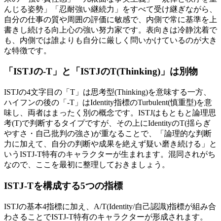
んじる姿勢」「忍耐強い継続力」をすべて受け継ぎながら、
自分の仕事の質や周囲の評価に敏感で、内側で常に基準を上
書きし続ける向上心の強い努力家です。表向きは冷静沈着で
も、内側では誰よりも自分に厳しく問いかけているのが大き
な特徴です。
「ISTJの-T」と「ISTJのT(Thinking)」は別物
ISTJの4文字目の「T」は思考型(Thinking)を意味する一方、
ハイフンの後の「-T」はIdentity指標のTurbulent(慎重型)を意
味し、両者はまったく別の概念です。ISTJはもともと論理思
考(T)で判断するタイプですが、その上にIdentityのT(揺らぎ
やすさ・自己批判の強さ)が重なることで、「論理的な判断
力に加えて、自分の判断や成果を絶えず疑い磨き続ける」と
いうISTJ-T特有のキャラクターが生まれます。混同されがち
なので、ここを最初に整理しておきましょう。
ISTJ-Tを構成する5つの指標
ISTJの基本4指標に加え、A/T(Identity/自己認識)指標が組み合
わさることでISTJ-T特有のキャラクターが形成されます。