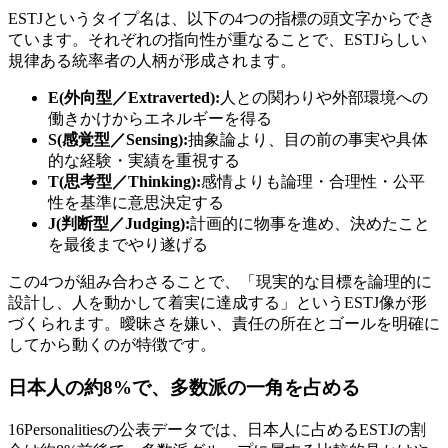
ESTJというタイプ名は、以下の4つの指標の頭文字からでき
ています。それぞれの指向性が重なることで、ESTJらしい
規律ある統率者の人柄が形成されます。
E(外向型／Extraverted):
人との関わりや外部環境への
働きかけからエネルギーを得る
S(感覚型／Sensing):
抽象論より、目の前の事実や具体
的な経験・実績を重視する
T(思考型／Thinking):
感情よりも論理・合理性・公平
性を基準に意思決定する
J(判断型／Judging):
計画的に物事を進め、決めたこと
を最後までやり遂げる
この4つが組み合わさることで、「現実的な目標を論理的に
設計し、人を動かして着実に達成する」というESTJ像が形
づくられます。曖昧さを嫌い、責任の所在とゴールを明確に
してから動くのが特徴です。
日本人の約8%で、多数派の一角を占める
16Personalitiesの公表データでは、日本人に占めるESTJの割