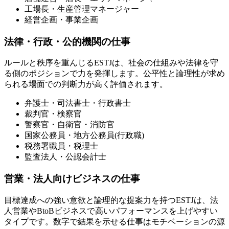
工場長・生産管理マネージャー
経営企画・事業企画
法律・行政・公的機関の仕事
ルールと秩序を重んじるESTJは、社会の仕組みや法律を守
る側のポジションで力を発揮します。公平性と論理性が求め
られる場面での判断力が高く評価されます。
弁護士・司法書士・行政書士
裁判官・検察官
警察官・自衛官・消防官
国家公務員・地方公務員(行政職)
税務署職員・税理士
監査法人・公認会計士
営業・法人向けビジネスの仕事
目標達成への強い意欲と論理的な提案力を持つESTJは、法
人営業やBtoBビジネスで高いパフォーマンスを上げやすい
タイプです。数字で結果を示せる仕事はモチベーションの源