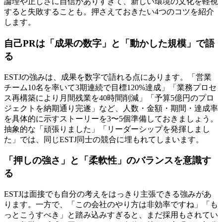
論理や正しさに自信がありすぎて、新しい環境の文化を軽視
すると失敗することも。押さえておきたい4つのコツを紹介
します。
自己PRは「成果の数字」と「動かした規模」で語
る
ESTJの強みは、成果を数字で語れる点にあります。「営業
チーム10名を率いて3期連続で目標120%達成」「業務プロセ
ス再構築により月間残業を40時間削減」「予算5億円のプロ
ジェクトを納期通り完遂」など、人数・金額・期間・達成率
を具体的に示すストーリーを3〜5個準備しておきましょう。
抽象的な「頑張りました」「リーダーシップを発揮しまし
た」では、同じESTJ同士の競合に埋もれてしまいます。
「押しの強さ」と「柔軟性」のバランスを意識す
る
ESTJは面接でも自分の考えをはっきり主張できる強みがあ
ります。一方で、「この会社のやり方は非効率ですね」「も
っとこうすべき」と踏み込みすぎると、まだ採用もされてい