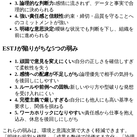
3. 論理的な判断力:
感情に流されず、データと事実で合
理的に決められる
4. 強い責任感と信頼性:
約束・締切・品質を守ることへ
のコミットメントが強い
5. 明確な意思決定:
曖昧な状況でも判断を下し、組織を
前に進められる
ESTJが陥りがちな5つの弱み
1. 頑固で意見を変えにくい:
自分の正しさを確信しすぎ
て柔軟性を失う
2. 感情への配慮が不足しがち:
論理優先で相手の気持ち
を後回しにしやすい
3. ルールや前例への固執:
新しいやり方や型破りな発想
を受け入れにくい
4. 完璧主義で厳しすぎる:
自分にも他人にも高い基準を
要求し、関係を損ねる
5. ワーカホリックになりやすい:
責任感から仕事を抱え
込み、休息を後回しにしがち
これらの弱みは、環境と意識次第で大きく軽減できます。
「明確な役割と権限」「成果を数値で評価する文化」「論理