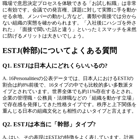
職場で意思決定プロセスを体験できる「お試し転職」は非常
に有効です。会議での発言権、課題に対して実際に手を動か
せる余地、メンバーの動かし方など、書類や面接では分から
ない組織の実態を確かめられます。「入社後にハシゴを外さ
れた」「面接で聞いた話と違う」といったミスマッチを未然
に防げるメリットは大きいでしょう。
ESTJ(幹部)についてよくある質問
Q1. ESTJは日本人にどれくらいいるの?
A. 16Personalitiesの公表データでは、日本人におけるESTJの
割合は約8%前後で、16タイプの中でも比較的多い多数派タ
イプとされています。世界全体でも約11%存在するとされ、
企業の管理職・公務員・法律職などの「組織を動かす立場」
で存在感を発揮してきた性格タイプです。秩序と上下関係を
重んじる日本の組織文化とも相性のよいタイプと言えます。
Q2. ESTJは本当に「幹部」タイプ?
A. はい、その表現はESTJの特徴をよく表しています。計画