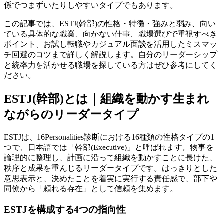
係でつまずいたりしやすいタイプでもあります。
この記事では、ESTJ(幹部)の性格・特徴・強みと弱み、向い
ている具体的な職業、向かない仕事、職場選びで重視すべき
ポイント、お試し転職やカジュアル面談を活用したミスマッ
チ回避のコツまで詳しく解説します。自分のリーダーシップ
と統率力を活かせる職場を探している方はぜひ参考にしてく
ださい。
ESTJ(幹部)とは｜組織を動かす生まれ
ながらのリーダータイプ
ESTJは、16Personalities診断における16種類の性格タイプの1
つで、日本語では「幹部(Executive)」と呼ばれます。物事を
論理的に整理し、計画に沿って組織を動かすことに長けた、
秩序と成果を重んじるリーダータイプです。はっきりとした
意思表示と、決めたことを着実に実行する責任感で、部下や
同僚から「頼れる存在」として信頼を集めます。
ESTJを構成する4つの指向性