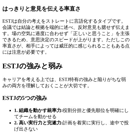
はっきりと意見を伝える率直さ
ESTJは自分の考えをストレートに言語化するタイプです。
会議では結論と根拠を端的に述べ、反対意見も臆せず伝えま
す。場の空気に過度に合わせず「正しいと思うこと」を主張
できるため、意思決定のスピードが上がります。ただしこの
率直さが、相手によっては威圧的に感じられることもある点
には注意が必要です。
ESTJの強みと弱み
キャリアを考える上では、ESTJ特有の強みと陥りがちな弱
みの両方を理解しておくことが大切です。
ESTJの5つの強み
1. 組織を動かす統率力:
役割分担と優先順位を明確にし
てチームを動かせる
2. 高い実行力と完遂力:
計画を着実に実行し、途中で投
げ出さない