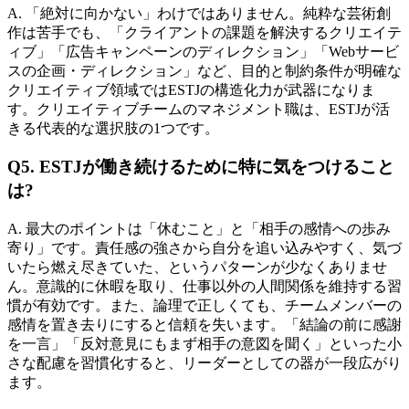
A. 「絶対に向かない」わけではありません。純粋な芸術創
作は苦手でも、「クライアントの課題を解決するクリエイテ
ィブ」「広告キャンペーンのディレクション」「Webサービ
スの企画・ディレクション」など、目的と制約条件が明確な
クリエイティブ領域ではESTJの構造化力が武器になりま
す。クリエイティブチームのマネジメント職は、ESTJが活
きる代表的な選択肢の1つです。
Q5. ESTJが働き続けるために特に気をつけること
は?
A. 最大のポイントは「休むこと」と「相手の感情への歩み
寄り」です。責任感の強さから自分を追い込みやすく、気づ
いたら燃え尽きていた、というパターンが少なくありませ
ん。意識的に休暇を取り、仕事以外の人間関係を維持する習
慣が有効です。また、論理で正しくても、チームメンバーの
感情を置き去りにすると信頼を失います。「結論の前に感謝
を一言」「反対意見にもまず相手の意図を聞く」といった小
さな配慮を習慣化すると、リーダーとしての器が一段広がり
ます。