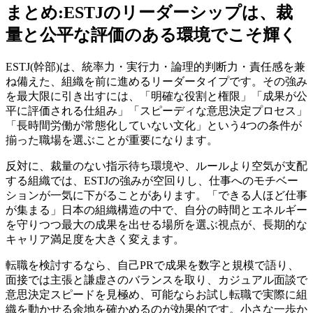
まとめ:ESTJのリーダーシップは、裁
量と公平な評価のある環境でこそ輝く
ESTJ(幹部)は、統率力・実行力・論理的判断力・責任感を兼
ね備えた、組織を前に進めるリーダータイプです。その強み
を最大限に引き出すには、「明確な役割と権限」「成果が公
平に評価される仕組み」「スピーディな意思決定プロセス」
「長時間労働が常態化していない文化」という4つの条件が
揃った職場を選ぶことが重要になります。
反対に、裁量のない指示待ち環境や、ルールより空気が支配
する組織では、ESTJの強みが空回りし、仕事へのモチベー
ションが一気に下がることがあります。「できる人ほど仕事
が集まる」日本の組織構造の中で、自分の時間とエネルギー
を守りつつ最大の成果を出せる場所を選ぶ視点が、長期的な
キャリア満足度を大きく変えます。
転職を検討するなら、自己PRで成果を数字と規模で語り、
面接では主張と謙虚さのバランスを取り、カジュアル面談で
意思決定スピードを見極め、可能ならお試し転職で実際に組
織を動かせる余地を確かめるのが効果的です。小さな一歩か