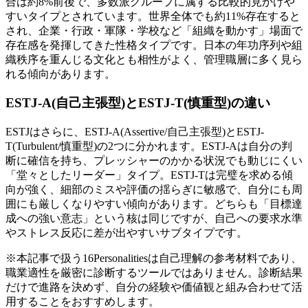
合は約8%前後で、多数派グループに属する比較的見かけや
すいタイプとされています。世界全体でも約11%存在すると
され、企業・行政・軍隊・学校など「組織を動かす」場面で
存在感を発揮してきた性格タイプです。日本の年功序列や組
織秩序を重んじる文化とも相性がよく、管理職層に多く見ら
れる傾向があります。
ESTJ-A(自己主張型)とESTJ-T(慎重型)の違い
ESTJはさらに、ESTJ-A(Assertive/自己主張型)とESTJ-
T(Turbulent/慎重型)の2つに分かれます。ESTJ-Aは自分の判
断に確信を持ち、プレッシャーのかかる状況でも動じにくい
「堂々としたリーダー」タイプ。ESTJ-Tは完璧を求める傾
向が強く、細部のミスや評価の揺らぎに敏感で、自分にも周
囲にも厳しくなりやすい傾向があります。どちらも「目標達
成への強い意志」という核は同じですが、自己への要求水準
やストレス反応に差が出やすいサブタイプです。
※本記事で扱う16Personalitiesは自己理解の参考材料であり、
職業適性を厳密に診断するツールではありません。診断結果
だけで進路を決めず、自分の経験や価値観と組み合わせて活
用することをおすすめします。