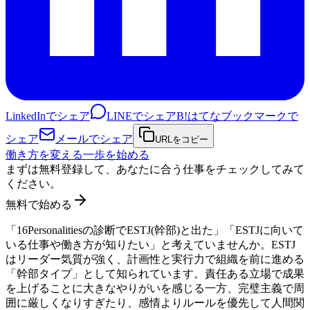
LinkedInでシェア
LINEでシェア
B!
はてなブックマークで
シェア
メールでシェア
URLをコピー
働き方を変える一歩を始める
まずは無料登録して、あなたに合う仕事をチェックしてみて
ください。
無料で始める
「16Personalitiesの診断でESTJ(幹部)と出た」「ESTJに向いて
いる仕事や働き方が知りたい」と考えていませんか。ESTJ
はリーダー気質が強く、計画性と実行力で組織を前に進める
「幹部タイプ」として知られています。責任ある立場で成果
を上げることに大きなやりがいを感じる一方、完璧主義で周
囲に厳しくなりすぎたり、感情よりルールを優先して人間関