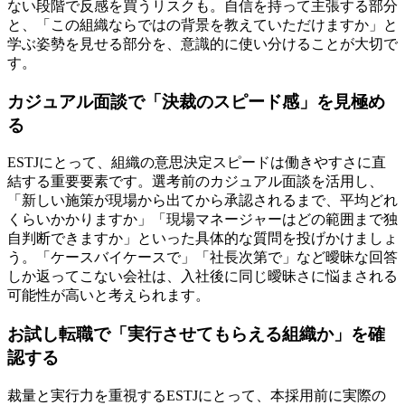
ない段階で反感を買うリスクも。自信を持って主張する部分
と、「この組織ならではの背景を教えていただけますか」と
学ぶ姿勢を見せる部分を、意識的に使い分けることが大切で
す。
カジュアル面談で「決裁のスピード感」を見極め
る
ESTJにとって、組織の意思決定スピードは働きやすさに直
結する重要要素です。選考前のカジュアル面談を活用し、
「新しい施策が現場から出てから承認されるまで、平均どれ
くらいかかりますか」「現場マネージャーはどの範囲まで独
自判断できますか」といった具体的な質問を投げかけましょ
う。「ケースバイケースで」「社長次第で」など曖昧な回答
しか返ってこない会社は、入社後に同じ曖昧さに悩まされる
可能性が高いと考えられます。
お試し転職で「実行させてもらえる組織か」を確
認する
裁量と実行力を重視するESTJにとって、本採用前に実際の