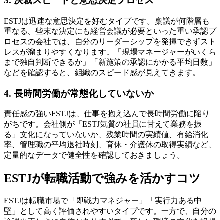
3. 決裁スピードと意思決定プロセス
ESTJは迅速な意思決定を好むタイプです。稟議が何階層も
重なる、些末な決定にも経営会議が必要といった重い承認プ
ロセスの会社では、自分のリーダーシップを発揮できずスト
レスが溜まりやすくなります。「現場マネージャーがいくら
まで独自判断できるか」「新施策の承認にかかる平均日数」
などを確認すると、組織のスピード感が見えてきます。
4. 長時間労働が常態化していないか
責任感の強いESTJは、仕事を抱え込んで長時間労働に陥り
がちです。会社側が「ESTJ気質の社員に甘えて業務を振
る」文化になっていないか、残業時間の実績値、有給消化
率、管理職の平均退社時刻、育休・介護休の取得実績など、
定量的なデータで健全性を確認しておきましょう。
ESTJが転職活動で強みを活かすコツ
ESTJは転職市場で「即戦力マネジャー」「実行力ある中
堅」として高く評価されやすいタイプです。一方で、自分の