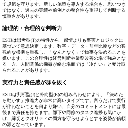
て規範を守ります。新しい施策を導入する場合も、思いつき
ではなく、過去の実績や前例との整合性を重視して判断する
慎重さがあります。
論理的・合理的な判断力
ESTJは思考型(T)の特性から、感情よりも事実とロジックに
基づいて意思決定します。数字・データ・前年比較などの客
観的な根拠を重視し、「なんとなく」で物事を決めることを
嫌います。この合理性は経営判断や業務改善の場で強みとな
る一方、人間関係の機微が絡む場面では「冷たい」と受け取
られることがあります。
実行力と責任感が群を抜く
ESTJは判断型(J)と外向型(E)の組み合わせにより、「決めた
ら動かす」推進力が非常に高いタイプです。言うだけで実行
が伴わないことを何より嫌い、自分のコミットメントには最
後まで責任を持ちます。部下や同僚のタスク進捗も気にか
け、締切とクオリティの両方を守らせようとする姿勢が信頼
の源となっています。