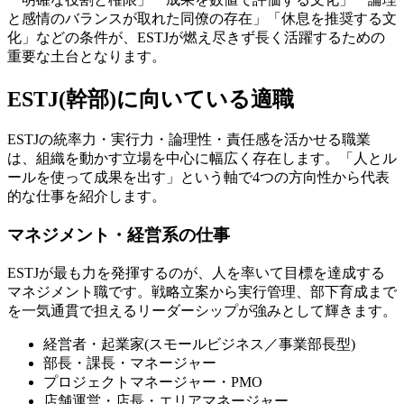
と感情のバランスが取れた同僚の存在」「休息を推奨する文
化」などの条件が、ESTJが燃え尽きず長く活躍するための
重要な土台となります。
ESTJ(幹部)に向いている適職
ESTJの統率力・実行力・論理性・責任感を活かせる職業
は、組織を動かす立場を中心に幅広く存在します。「人とル
ールを使って成果を出す」という軸で4つの方向性から代表
的な仕事を紹介します。
マネジメント・経営系の仕事
ESTJが最も力を発揮するのが、人を率いて目標を達成する
マネジメント職です。戦略立案から実行管理、部下育成まで
を一気通貫で担えるリーダーシップが強みとして輝きます。
経営者・起業家(スモールビジネス／事業部長型)
部長・課長・マネージャー
プロジェクトマネージャー・PMO
店舗運営・店長・エリアマネージャー