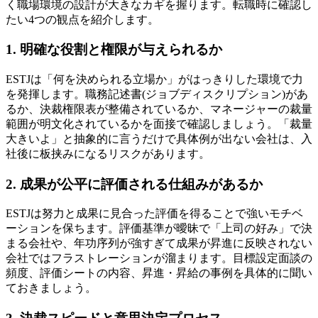
く職場環境の設計が大きなカギを握ります。転職時に確認し
たい4つの観点を紹介します。
1. 明確な役割と権限が与えられるか
ESTJは「何を決められる立場か」がはっきりした環境で力
を発揮します。職務記述書(ジョブディスクリプション)があ
るか、決裁権限表が整備されているか、マネージャーの裁量
範囲が明文化されているかを面接で確認しましょう。「裁量
大きいよ」と抽象的に言うだけで具体例が出ない会社は、入
社後に板挟みになるリスクがあります。
2. 成果が公平に評価される仕組みがあるか
ESTJは努力と成果に見合った評価を得ることで強いモチベ
ーションを保ちます。評価基準が曖昧で「上司の好み」で決
まる会社や、年功序列が強すぎて成果が昇進に反映されない
会社ではフラストレーションが溜まります。目標設定面談の
頻度、評価シートの内容、昇進・昇給の事例を具体的に聞い
ておきましょう。