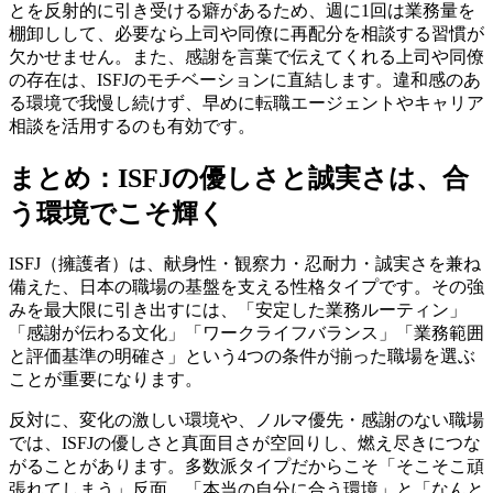
とを反射的に引き受ける癖があるため、週に1回は業務量を
棚卸しして、必要なら上司や同僚に再配分を相談する習慣が
欠かせません。また、感謝を言葉で伝えてくれる上司や同僚
の存在は、ISFJのモチベーションに直結します。違和感のあ
る環境で我慢し続けず、早めに転職エージェントやキャリア
相談を活用するのも有効です。
まとめ：ISFJの優しさと誠実さは、合
う環境でこそ輝く
ISFJ（擁護者）は、献身性・観察力・忍耐力・誠実さを兼ね
備えた、日本の職場の基盤を支える性格タイプです。その強
みを最大限に引き出すには、「安定した業務ルーティン」
「感謝が伝わる文化」「ワークライフバランス」「業務範囲
と評価基準の明確さ」という4つの条件が揃った職場を選ぶ
ことが重要になります。
反対に、変化の激しい環境や、ノルマ優先・感謝のない職場
では、ISFJの優しさと真面目さが空回りし、燃え尽きにつな
がることがあります。多数派タイプだからこそ「そこそこ頑
張れてしまう」反面、「本当の自分に合う環境」と「なんと