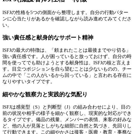
ISFJの性格を5つの側面から整理します。自分の行動パター
ンに心当たりがあるかを確認しながら読み進めてみてくださ
い。
強い責任感と献身的なサポート精神
ISFJの最大の特徴は、「頼まれたことは最後までやり切る」
強い責任感です。人が困っていると放っておけず、自分の時
間を使ってでも助けようとする献身性は、ISFJの核と言えま
す。目立つポジションを自ら望むことは少ないものの、チー
ムの中で「この人がいるから回っている」と言われる存在に
なりやすいタイプです。
細やかな観察力と実践的な気配り
ISFJは感覚型（S）と判断型（J）の組み合わせにより、目の
前の状況や相手の様子を細かく観察し、現実的な対応ができ
るタイプです。備品の残量、メンバーの表情、来客の好みな
ど、他の人が見落としがちな細部に自然と気づき、先回りし
て行動できます。この細やかさは接客・医療・教育・事務な