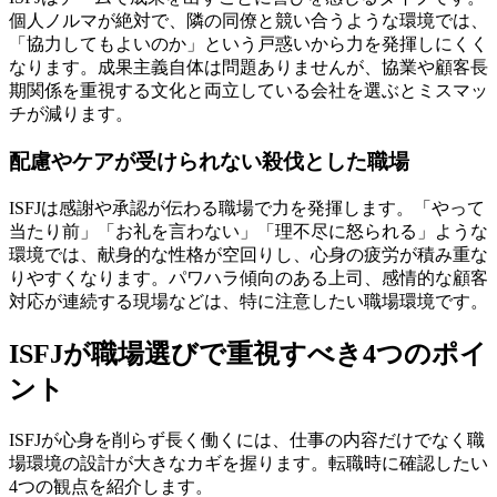
個人ノルマが絶対で、隣の同僚と競い合うような環境では、
「協力してもよいのか」という戸惑いから力を発揮しにくく
なります。成果主義自体は問題ありませんが、協業や顧客長
期関係を重視する文化と両立している会社を選ぶとミスマッ
チが減ります。
配慮やケアが受けられない殺伐とした職場
ISFJは感謝や承認が伝わる職場で力を発揮します。「やって
当たり前」「お礼を言わない」「理不尽に怒られる」ような
環境では、献身的な性格が空回りし、心身の疲労が積み重な
りやすくなります。パワハラ傾向のある上司、感情的な顧客
対応が連続する現場などは、特に注意したい職場環境です。
ISFJが職場選びで重視すべき4つのポイ
ント
ISFJが心身を削らず長く働くには、仕事の内容だけでなく職
場環境の設計が大きなカギを握ります。転職時に確認したい
4つの観点を紹介します。