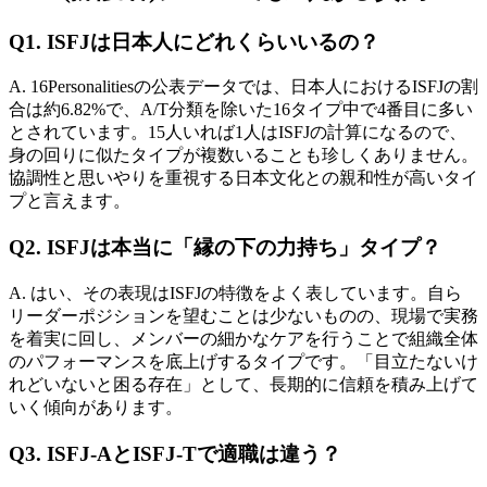
Q1. ISFJは日本人にどれくらいいるの？
A. 16Personalitiesの公表データでは、日本人におけるISFJの割
合は約6.82%で、A/T分類を除いた16タイプ中で4番目に多い
とされています。15人いれば1人はISFJの計算になるので、
身の回りに似たタイプが複数いることも珍しくありません。
協調性と思いやりを重視する日本文化との親和性が高いタイ
プと言えます。
Q2. ISFJは本当に「縁の下の力持ち」タイプ？
A. はい、その表現はISFJの特徴をよく表しています。自ら
リーダーポジションを望むことは少ないものの、現場で実務
を着実に回し、メンバーの細かなケアを行うことで組織全体
のパフォーマンスを底上げするタイプです。「目立たないけ
れどいないと困る存在」として、長期的に信頼を積み上げて
いく傾向があります。
Q3. ISFJ-AとISFJ-Tで適職は違う？