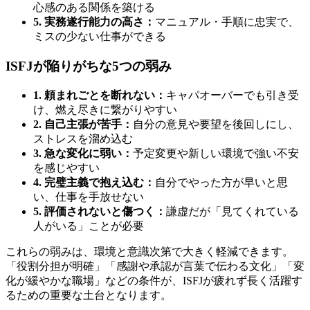
心感のある関係を築ける
5. 実務遂行能力の高さ：
マニュアル・手順に忠実で、
ミスの少ない仕事ができる
ISFJが陥りがちな5つの弱み
1. 頼まれごとを断れない：
キャパオーバーでも引き受
け、燃え尽きに繋がりやすい
2. 自己主張が苦手：
自分の意見や要望を後回しにし、
ストレスを溜め込む
3. 急な変化に弱い：
予定変更や新しい環境で強い不安
を感じやすい
4. 完璧主義で抱え込む：
自分でやった方が早いと思
い、仕事を手放せない
5. 評価されないと傷つく：
謙虚だが「見てくれている
人がいる」ことが必要
これらの弱みは、環境と意識次第で大きく軽減できます。
「役割分担が明確」「感謝や承認が言葉で伝わる文化」「変
化が緩やかな職場」などの条件が、ISFJが疲れず長く活躍す
るための重要な土台となります。