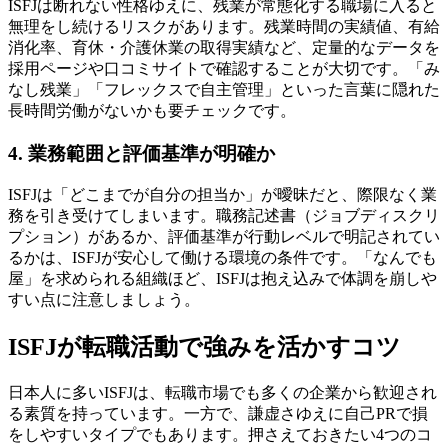
ISFJは断れない性格ゆえに、残業が常態化する職場に入ると
無理をし続けるリスクがあります。残業時間の実績値、有給
消化率、育休・介護休業の取得実績など、定量的なデータを
採用ページや口コミサイトで確認することが大切です。「み
なし残業」「フレックスで自主管理」といった言葉に隠れた
長時間労働がないかも要チェックです。
4. 業務範囲と評価基準が明確か
ISFJは「どこまでが自分の担当か」が曖昧だと、際限なく業
務を引き受けてしまいます。職務記述書（ジョブディスクリ
プション）があるか、評価基準が行動レベルで明記されてい
るかは、ISFJが安心して働ける環境の条件です。「なんでも
屋」を求められる組織ほど、ISFJは抱え込みで体調を崩しや
すい点に注意しましょう。
ISFJが転職活動で強みを活かすコツ
日本人に多いISFJは、転職市場でも多くの企業から歓迎され
る素質を持っています。一方で、謙虚さゆえに自己PRで損
をしやすいタイプでもあります。押さえておきたい4つのコ