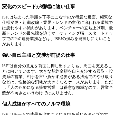
変化のスピードが極端に速い仕事
ISFJは決まった手順を丁寧にこなすのが得意な反面、頻繁な
仕様変更・組織改編・業界トレンドの変化に追われる環境で
は疲れやすい傾向があります。ベンチャーの立ち上げ期、最
新トレンドの最先端を追うマーケティング職、スタートアッ
プでのPoC連発業務などは、ISFJの強みを発揮しにくいこと
があります。
強い自己主張と交渉が前提の仕事
ISFJは自分の意見を前面に押し出すよりも、周囲を支えるこ
とに向いています。大きな契約金額を自ら交渉する買取・投
資系の営業、相手を言い負かす必要がある法廷でのやり取り
などは、性格的な消耗が大きくなるケースがあります。ただ
し「人のためになる提案営業」は得意な領域なので、営業全
般が不向きというわけではありません。
個人成績がすべてのノルマ環境
ISFJはチームで成果を出すことに喜びを感じるタイプです。