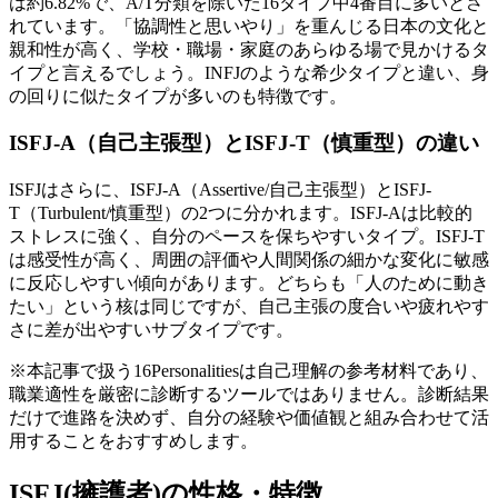
は約6.82%で、A/T分類を除いた16タイプ中4番目に多いとさ
れています。「協調性と思いやり」を重んじる日本の文化と
親和性が高く、学校・職場・家庭のあらゆる場で見かけるタ
イプと言えるでしょう。INFJのような希少タイプと違い、身
の回りに似たタイプが多いのも特徴です。
ISFJ-A（自己主張型）とISFJ-T（慎重型）の違い
ISFJはさらに、ISFJ-A（Assertive/自己主張型）とISFJ-
T（Turbulent/慎重型）の2つに分かれます。ISFJ-Aは比較的
ストレスに強く、自分のペースを保ちやすいタイプ。ISFJ-T
は感受性が高く、周囲の評価や人間関係の細かな変化に敏感
に反応しやすい傾向があります。どちらも「人のために動き
たい」という核は同じですが、自己主張の度合いや疲れやす
さに差が出やすいサブタイプです。
※本記事で扱う16Personalitiesは自己理解の参考材料であり、
職業適性を厳密に診断するツールではありません。診断結果
だけで進路を決めず、自分の経験や価値観と組み合わせて活
用することをおすすめします。
ISFJ(擁護者)の性格・特徴