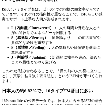
ISFJというタイプ名は、以下の4つの指標の頭文字からでき
ています。それぞれの指向性が重なることで、ISFJらしい誠
実でサポート上手な人柄が形成されます。
I（内向型／Introverted）：
1人の時間や身近な人との
深い関わりでエネルギーを回復する
S（感覚型／Sensing）：
抽象論より、目の前の事実や
具体的な経験を重視する
F（感情型／Feeling）：
人の気持ちや価値観を基準に
意思決定する
J（判断型／Judging）：
計画的に物事を進め、決めた
ことを最後までやり遂げる
この4つが組み合わさることで、「目の前の人の役に立つこ
とに、真摯に粘り強く取り組む」というISFJ像が形づくられ
ます。
日本人の約6.82%で、16タイプ中4番目に多い
16Personalitiesの公表データでは、日本人に占めるISFJの割合