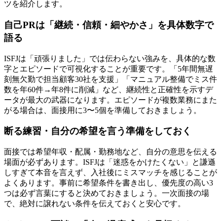
ツを紹介します。
自己PRは「継続・信頼・細やかさ」を具体数字で
語る
ISFJは「頑張りました」では伝わらない強みを、具体的な数
字とエピソードで可視化することが重要です。「5年間無遅
刻無欠勤で担当顧客30社を支援」「マニュアル整備でミス件
数を年60件→年8件に削減」など、継続性と正確性を示すデ
ータが最大の武器になります。エピソードが複数業務にまた
がる場合は、面接用に3〜5個を準備しておきましょう。
断る練習・自分の希望を言う準備をしておく
面接では希望年収・配属・勤務地など、自分の意思を伝える
場面が必ずあります。ISFJは「迷惑をかけたくない」と謙遜
しすぎて本音を言えず、入社後にミスマッチを感じることが
よくあります。事前に希望条件を書き出し、優先度の高い3
つは必ず言葉にすると決めておきましょう。一次面接の場
で、絶対に譲れない条件を伝えておくと安心です。