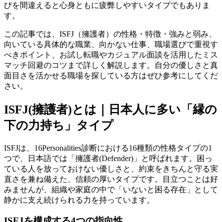
びを間違えると心身ともに疲弊しやすいタイプでもありま
す。
この記事では、ISFJ（擁護者）の性格・特徴・強みと弱み、
向いている具体的な職業、向かない仕事、職場選びで重視す
べきポイント、お試し転職やカジュアル面談を活用したミス
マッチ回避のコツまで詳しく解説します。自分の優しさと真
面目さを活かせる職場を探している方はぜひ参考にしてくだ
さい。
ISFJ(擁護者)とは｜日本人に多い「縁の
下の力持ち」タイプ
ISFJは、16Personalities診断における16種類の性格タイプの1
つで、日本語では「擁護者(Defender)」と呼ばれます。困っ
ている人を放っておけない優しさと、約束をきちんと守る実
直さを兼ね備えた、信頼の厚いタイプです。目立つことは好
みませんが、組織や家庭の中で「いないと困る存在」として
静かに支え続けられる力を持っています。
ISFJを構成する4つの指向性