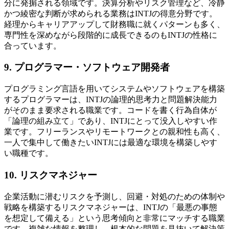
分に発掮される領域です。決算分析やリスク管理など、冷静
かつ綾密な判断が求められる業務はINTJの得意分野です。
経理からキャリアアップして財務職に就くパターンも多く、
専門性を深めながら段階的に成長できるのもINTJの性格に
合っています。
9. プログラマー・ソフトウェア開発者
プログラミング言語を用いてシステムやソフトウェアを構築
するプログラマーは、INTJの論理的思考力と問題解決能力
がそのまま要求される職業です。コードを書く行為自体が
「論理の組み立て」であり、INTJにとって没入しやすい作
業です。フリーランスやリモートワークとの親和性も高く、
一人で集中して働きたいINTJには最適な環境を構築しやす
い職種です。
10. リスクマネジャー
企業活動に潜むリスクを予測し、回避・対処のための体制や
戦略を構築するリスクマネジャーは、INTJの「最悪の事態
を想定して備える」という思考傾向と非常にマッチする職業
です。複雑な情報を整理し、根本的な問題を見抜いて解決策