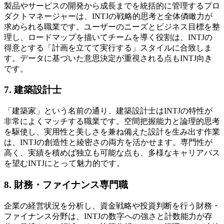
製品やサービスの開発から成長までを統括的に管理するプロ
ダクトマネージャーは、INTJの戦略的思考と全体僯瞰力が
求められる職業です。ユーザーのニーズとビジネス目標を整
理し、ロードマップを描いてチームを導く役割は、INTJの
得意とする「計画を立てて実行する」スタイルに合致しま
す。データに基づいた意思決定が重視される点もINTJ向き
です。
7. 建築設計士
「建築家」という名前の通り、建築設計士はINTJの特性が
非常によくマッチする職業です。空間把握能力と論理的思考
を駆使し、実用性と美しさを兼ね備えた設計を生み出す作業
は、INTJの創造性と綾密さの両方を活かせます。専門性が
高く、実績を積めば独立も可能な点も、多様なキャリアパス
を望むINTJにとって魅力的です。
8. 財務・ファイナンス専門職
企業の経営状況を分析し、資金戦略や投資判断を行う財務・
ファイナンス分野は、INTJの数字への強さと計数能力が存