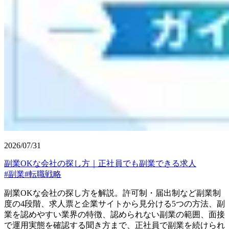
2026/07/31
副業OKな会社の探し方｜正社員でも副業できる求人
#
副業
#
転職戦略
副業OKな会社の探し方を解説。許可制・届出制など副業制
度の4段階、求人票と企業サイトから見分ける5つの方法、副
業を認めやすい業界の特徴、認められない副業の範囲、面接
で運用実態を確認する聞き方まで、正社員で副業を続けられ