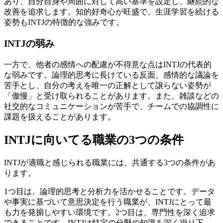
あり、自分自身や周囲に対して高い基準を設定し、継続的な
改善を追求します。知的好奇心が旺盛で、生涯学習を続ける
姿勢もINTJの特徴的な強みです。
INTJの弱み
一方で、他者の感情への配慮が不得意な点はINTJの代表的
な弱みです。論理的思考に長けている反面、感情的な議論を
苦手とし、自分の考えを唯一の正解として譲らない姿勢が
「傲慢」と受け取られることがあります。また、雑談などの
社交的なコミュニケーションが苦手で、チームでの協調性に
課題を扱えることがあります。
INTJに向いてる職業の3つの条件
INTJが適職と感じられる職業には、共通する3つの条件があ
ります。
1つ目は、論理的思考と分析力を活かせることです。データ
や事実に基づいて意思決定を行う職業が、INTJにとって最
も力を発掮しやすい環境です。2つ目は、専門性を深く追求
できることです。INTJは特定の分野の知識を深く掛り下