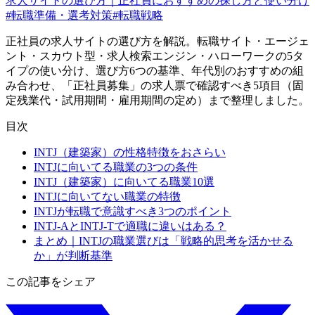
求人サイトの選び方｜正社員におすすめの探し方と使い分け
#
転職準備・選考対策
#
転職戦略
正社員の求人サイトの選び方を解説。転職サイト・エージェ
ント・スカウト型・求人検索エンジン・ハローワークの5タ
イプの使い分け、選び方6つの基準、年代別のおすすめの組
み合わせ、「正社員募集」の求人票で確認すべき5項目（固
定残業代・試用期間・雇用期間の定め）まで整理しました。
目次
INTJ（建築家）の性格特徴をおさらい
INTJに向いてる職業の3つの条件
INTJ（建築家）に向いてる職業10選
INTJに向いてない職業の特徴
INTJが転職で意識すべき3つのポイント
INTJ-AとINTJ-Tで適職に違いはある？
まとめ｜INTJの職業選びは「戦略的思考を活かせる
か」が判断基準
この記事をシェア