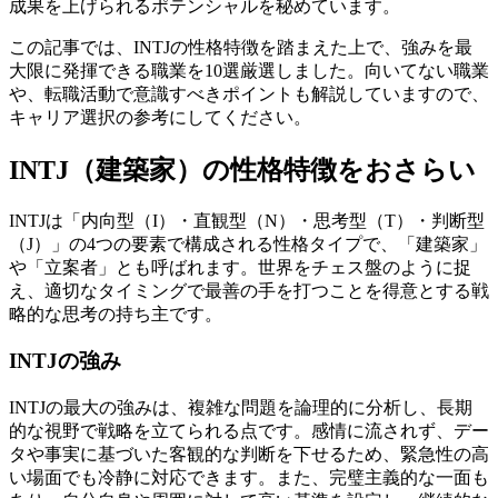
成果を上げられるポテンシャルを秘めています。
この記事では、INTJの性格特徴を踏まえた上で、強みを最
大限に発揮できる職業を10選厳選しました。向いてない職業
や、転職活動で意識すべきポイントも解説していますので、
キャリア選択の参考にしてください。
INTJ（建築家）の性格特徴をおさらい
INTJは「内向型（I）・直観型（N）・思考型（T）・判断型
（J）」の4つの要素で構成される性格タイプで、「建築家」
や「立案者」とも呼ばれます。世界をチェス盤のように捉
え、適切なタイミングで最善の手を打つことを得意とする戦
略的な思考の持ち主です。
INTJの強み
INTJの最大の強みは、複雑な問題を論理的に分析し、長期
的な視野で戦略を立てられる点です。感情に流されず、デー
タや事実に基づいた客観的な判断を下せるため、緊急性の高
い場面でも冷静に対応できます。また、完璧主義的な一面も