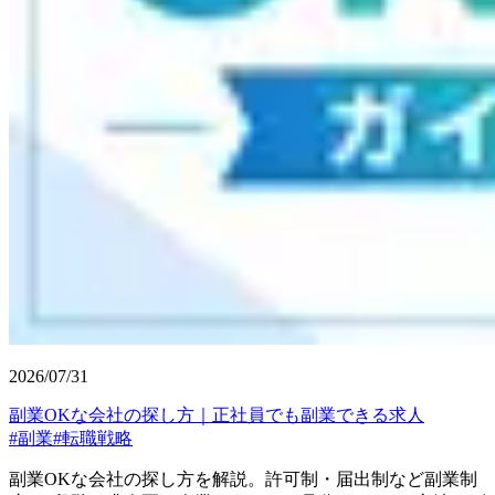
2026/07/31
副業OKな会社の探し方｜正社員でも副業できる求人
#
副業
#
転職戦略
副業OKな会社の探し方を解説。許可制・届出制など副業制