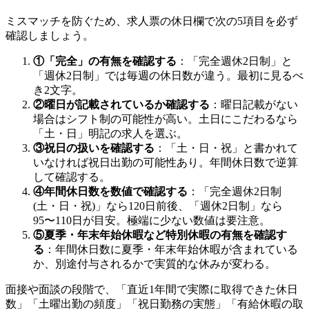
ミスマッチを防ぐため、求人票の休日欄で次の5項目を必ず
確認しましょう。
①「完全」の有無を確認する
：「完全週休2日制」と
「週休2日制」では毎週の休日数が違う。最初に見るべ
き2文字。
②曜日が記載されているか確認する
：曜日記載がない
場合はシフト制の可能性が高い。土日にこだわるなら
「土・日」明記の求人を選ぶ。
③祝日の扱いを確認する
：「土・日・祝」と書かれて
いなければ祝日出勤の可能性あり。年間休日数で逆算
して確認する。
④年間休日数を数値で確認する
：「完全週休2日制
(土・日・祝)」なら120日前後、「週休2日制」なら
95〜110日が目安。極端に少ない数値は要注意。
⑤夏季・年末年始休暇など特別休暇の有無を確認す
る
：年間休日数に夏季・年末年始休暇が含まれている
か、別途付与されるかで実質的な休みが変わる。
面接や面談の段階で、「直近1年間で実際に取得できた休日
数」「土曜出勤の頻度」「祝日勤務の実態」「有給休暇の取