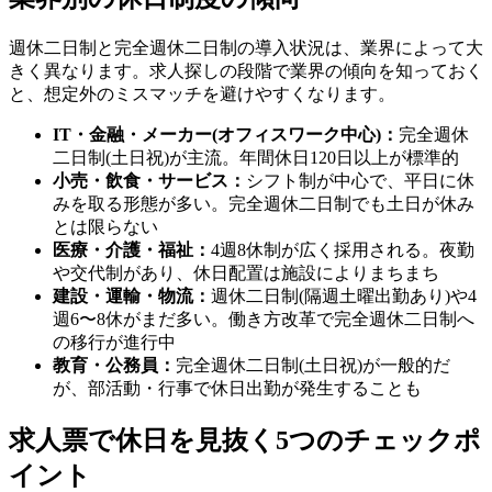
週休二日制と完全週休二日制の導入状況は、業界によって大
きく異なります。求人探しの段階で業界の傾向を知っておく
と、想定外のミスマッチを避けやすくなります。
IT・金融・メーカー(オフィスワーク中心)：
完全週休
二日制(土日祝)が主流。年間休日120日以上が標準的
小売・飲食・サービス：
シフト制が中心で、平日に休
みを取る形態が多い。完全週休二日制でも土日が休み
とは限らない
医療・介護・福祉：
4週8休制が広く採用される。夜勤
や交代制があり、休日配置は施設によりまちまち
建設・運輸・物流：
週休二日制(隔週土曜出勤あり)や4
週6〜8休がまだ多い。働き方改革で完全週休二日制へ
の移行が進行中
教育・公務員：
完全週休二日制(土日祝)が一般的だ
が、部活動・行事で休日出勤が発生することも
求人票で休日を見抜く5つのチェックポ
イント