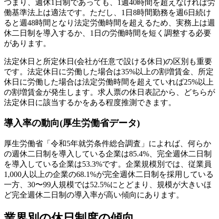
つまり、週休1日制であっても、1週40時間を超えなければ労
働基準法上は適法です。ただし、1日8時間勤務を週6日続け
ると週48時間となり法定労働時間を超えるため、実務上は週
休二日制を導入するか、1日の労働時間を短く調整する必要
があります。
法定休日と所定休日(会社が任意で設ける休日)の区別も重要
です。法定休日に労働した場合は35%以上の割増賃金、所定
休日に労働した場合は法定労働時間を超えていれば25%以上
の割増賃金が発生します。求人票の休日表記から、どちらが
法定休日に該当するかをある程度推測できます。
導入率の動向(厚生労働省データ)
厚生労働省「令和5年就労条件総合調査」によれば、何らか
の週休二日制を導入している企業は85.4%、完全週休二日制
を導入している企業は53.3%です。企業規模別では、従業員
1,000人以上の企業の68.1%が完全週休二日制を採用している
一方、30〜99人規模では52.5%にとどまり、規模が大きいほ
ど完全週休二日制の導入率が高い傾向にあります。
業界別の休日制度の傾向