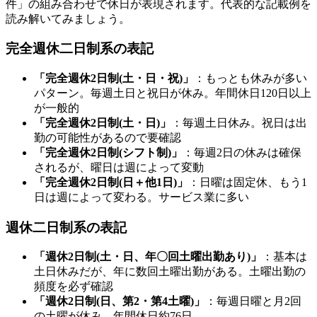
件」の組み合わせで休日が表現されます。代表的な記載例を
読み解いてみましょう。
完全週休二日制系の表記
「完全週休2日制(土・日・祝)」
：もっとも休みが多い
パターン。毎週土日と祝日が休み。年間休日120日以上
が一般的
「完全週休2日制(土・日)」
：毎週土日休み。祝日は出
勤の可能性があるので要確認
「完全週休2日制(シフト制)」
：毎週2日の休みは確保
されるが、曜日は週によって変動
「完全週休2日制(日＋他1日)」
：日曜は固定休、もう1
日は週によって変わる。サービス業に多い
週休二日制系の表記
「週休2日制(土・日、年〇回土曜出勤あり)」
：基本は
土日休みだが、年に数回土曜出勤がある。土曜出勤の
頻度を必ず確認
「週休2日制(日、第2・第4土曜)」
：毎週日曜と月2回
の土曜が休み。年間休日約76日