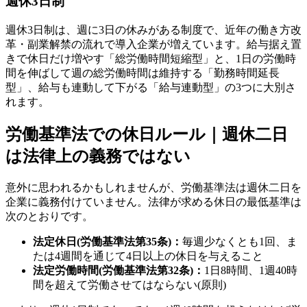
週休3日制
週休3日制は、週に3日の休みがある制度で、近年の働き方改
革・副業解禁の流れで導入企業が増えています。給与据え置
きで休日だけ増やす「総労働時間短縮型」と、1日の労働時
間を伸ばして週の総労働時間は維持する「勤務時間延長
型」、給与も連動して下がる「給与連動型」の3つに大別さ
れます。
労働基準法での休日ルール｜週休二日
は法律上の義務ではない
意外に思われるかもしれませんが、労働基準法は週休二日を
企業に義務付けていません。法律が求める休日の最低基準は
次のとおりです。
法定休日(労働基準法第35条)：
毎週少なくとも1回、ま
たは4週間を通じて4日以上の休日を与えること
法定労働時間(労働基準法第32条)：
1日8時間、1週40時
間を超えて労働させてはならない(原則)