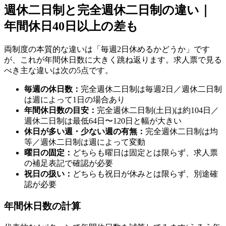
週休二日制と完全週休二日制の違い｜
年間休日40日以上の差も
両制度の本質的な違いは「毎週2日休めるかどうか」です
が、これが年間休日数に大きく跳ね返ります。求人票で見る
べき主な違いは次の5点です。
毎週の休日数：
完全週休二日制は毎週2日／週休二日制
は週によって1日の場合あり
年間休日数の目安：
完全週休二日制(土日)は約104日／
週休二日制は最低64日〜120日と幅が大きい
休日が多い週・少ない週の有無：
完全週休二日制は均
等／週休二日制は週によって変動
曜日の固定：
どちらも曜日は固定とは限らず、求人票
の補足表記で確認が必要
祝日の扱い：
どちらも祝日が休みとは限らず、別途確
認が必要
年間休日数の計算