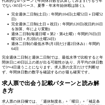
代表的な4パターンで年間休日数を試算してみます(うるう年
でない365日ベース、夏季・年末年始休暇は除く)。
完全週休二日制(土日)：年間約104日(土曜52日＋日曜52
日)
完全週休二日制(土日＋祝日)：年間約120日(祝日約16日
を加算、年により変動)
週休二日制(毎週日曜＋第2・第4土曜)：年間約76日(日
曜52日＋月2回の土曜24日)
週休二日制の最低水準(月1回だけ週2日休み)：年間約
64日
完全週休二日制と週休二日制では、最低水準で比較すると年
間休日に40日以上の差が出る可能性があり、月平均の休日数
で3〜4日違うことになります。求人票の文言だけで判断せ
ず、年間休日数の数字を確認するのが最も確実です。
求人票で出会う記載パターンと読み解
き方
求人票の休日欄では、「週休制度名」+「曜日」+「補足条