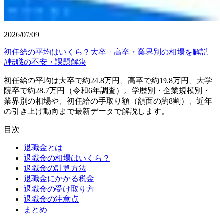
2026/07/09
初任給の平均はいくら？大卒・高卒・業界別の相場を解説
#
転職の不安・課題解決
初任給の平均は大卒で約24.8万円、高卒で約19.8万円、大学
院卒で約28.7万円（令和6年調査）。学歴別・企業規模別・
業界別の相場や、初任給の手取り額（額面の約8割）、近年
の引き上げ動向まで最新データで解説します。
目次
退職金とは
退職金の相場はいくら？
退職金の計算方法
退職金にかかる税金
退職金の受け取り方
退職金の注意点
まとめ