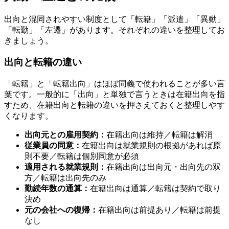
出向と混同されやすい制度として「転籍」「派遣」「異動」
「転勤」「左遷」があります。それぞれの違いを整理してお
きましょう。
出向と転籍の違い
「転籍」と「転籍出向」はほぼ同義で使われることが多い言
葉です。一般的に「出向」と単独で言うときは在籍出向を指
すため、在籍出向と転籍の違いを押さえておくと整理しやす
くなります。
出向元との雇用契約：
在籍出向は維持／転籍は解消
従業員の同意：
在籍出向は就業規則の根拠があれば原
則不要／転籍は個別同意が必須
適用される就業規則：
在籍出向は出向元・出向先の双
方／転籍は出向先のみ
勤続年数の通算：
在籍出向は通算／転籍は契約で取り
決め
元の会社への復帰：
在籍出向は前提あり／転籍は前提
なし