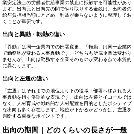
業安定法上の労働者供給事業の禁止に抵触する可能性があり
ます。出向元と出向先の間でやり取りする金銭は、出向者の
給与負担相当額にとどめ、利益が乗らないように整理してお
くことが重要です。
出向と異動・転勤の違い
「異動」は同一企業内での部署変更、「転勤」は同一企業内
で勤務地が変わる人事異動です。どちらも所属企業は変わり
ませんが、出向は勤務する企業そのものが変わる点で本質的
に異なります。
出向と左遷の違い
「左遷」はそれまでの地位より下の役職・部署へ移される人
事異動を指す俗語的な表現です。出向は左遷とイコールでは
なく、人材育成や戦略的な人材配置を目的としたポジティブ
な出向も多く存在します。地位が下がるかどうかは、左遷を
判断する重要なポイントです。
出向の期間｜どのくらいの長さが一般