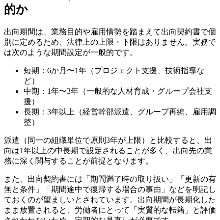
的か
出向期間は、業務目的や雇用情勢を踏まえて出向契約書で個
別に定めるため、法律上の上限・下限はありません。実務で
は次のような期間設定が一般的です。
短期：6か月〜1年（プロジェクト支援、技術指導な
ど）
中期：1年〜3年（一般的な人材育成・グループ会社支
援）
長期：3年以上（経営幹部派遣、グループ再編、雇用調
整）
派遣（同一の組織単位で原則3年が上限）と比較すると、出
向は1年以上の中長期で設定されることが多く、出向先の業
務に深く関与することが前提となります。
また、出向契約書には「期間満了時の取り扱い」「更新の有
無と条件」「期間途中で復帰する場合の事由」などを明記し
ておくのが望ましいとされています。出向期間が長期化した
まま放置されると、労働者にとって「実質的な転籍」と評価