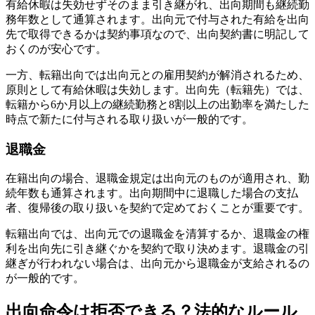
有給休暇は失効せずそのまま引き継がれ、出向期間も継続勤
務年数として通算されます。出向元で付与された有給を出向
先で取得できるかは契約事項なので、出向契約書に明記して
おくのが安心です。
一方、転籍出向では出向元との雇用契約が解消されるため、
原則として有給休暇は失効します。出向先（転籍先）では、
転籍から6か月以上の継続勤務と8割以上の出勤率を満たした
時点で新たに付与される取り扱いが一般的です。
退職金
在籍出向の場合、退職金規定は出向元のものが適用され、勤
続年数も通算されます。出向期間中に退職した場合の支払
者、復帰後の取り扱いを契約で定めておくことが重要です。
転籍出向では、出向元での退職金を清算するか、退職金の権
利を出向先に引き継ぐかを契約で取り決めます。退職金の引
継ぎが行われない場合は、出向元から退職金が支給されるの
が一般的です。
出向命令は拒否できる？法的なルール