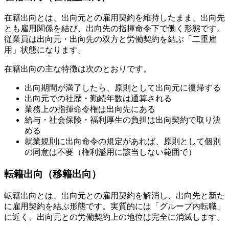
在籍出向とは、出向元との雇用契約を維持したまま、出向先
とも雇用関係を結び、出向先の指揮命令下で働く形態です。
従業員は出向元・出向先の双方と労働契約を結ぶ「二重雇
用」状態になります。
在籍出向の主な特徴は次のとおりです。
出向期間が満了したら、原則として出向元に復帰する
出向元での社歴・勤続年数は通算される
業務上の指揮命令権は出向先にある
給与・社会保険・福利厚生の負担は出向契約で取り決
める
就業規則に出向命令の規定があれば、原則として個別
の同意は不要（権利濫用に該当しない範囲で）
転籍出向（移籍出向）
転籍出向とは、出向元との雇用契約を解消し、出向先と新た
に雇用契約を結ぶ形態です。実質的には「グループ内転職」
に近く、出向元との労働契約上の地位は完全に消滅します。