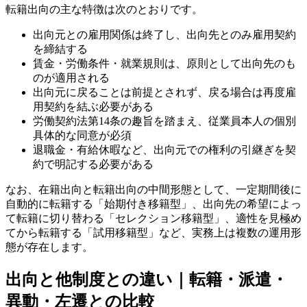
転籍出向の主な特徴は次のとおりです。
出向元との雇用関係は終了し、出向先とのみ雇用契約
を締結する
賃金・労働条件・就業規則は、原則として出向先のも
のが適用される
出向元に戻ることは前提とされず、戻る場合は再度雇
用契約を結ぶ必要がある
労働契約法第14条の趣旨を踏まえ、従業員本人の個別
具体的な同意が必須
退職金・有給休暇など、出向元での権利の引継ぎを契
約で明記する必要がある
なお、在籍出向と転籍出向の中間形態として、一定期間後に
自動的に転籍する「始期付き移籍型」、出向先の希望によっ
て転籍に切り替わる「セレクション移籍型」、適性を見極め
てから転籍する「試用移籍型」など、実務上は複数の運用形
態が存在します。
出向と他制度との違い｜転籍・派遣・
異動・左遷との比較