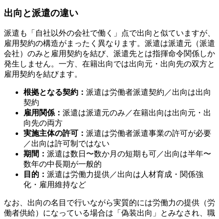
出向と派遣の違い
派遣も「自社以外の会社で働く」点で出向と似ていますが、
雇用契約の構造がまったく異なります。派遣は派遣元（派遣
会社）のみと雇用契約を結び、派遣先とは指揮命令関係しか
発生しません。一方、在籍出向では出向元・出向先の双方と
雇用契約を結びます。
根拠となる契約：
派遣は労働者派遣契約／出向は出向
契約
雇用関係：
派遣は派遣元のみ／在籍出向は出向元・出
向先の両方
実施主体の許可：
派遣は労働者派遣事業の許可が必要
／出向は許可制ではない
期間：
派遣は数日〜数か月の短期も可／出向は半年〜
数年の中長期が一般的
目的：
派遣は労働力提供／出向は人材育成・関係強
化・雇用維持など
なお、出向の名目で行いながら実質的には労働力の提供（労
働者供給）になっている場合は「偽装出向」とみなされ、職