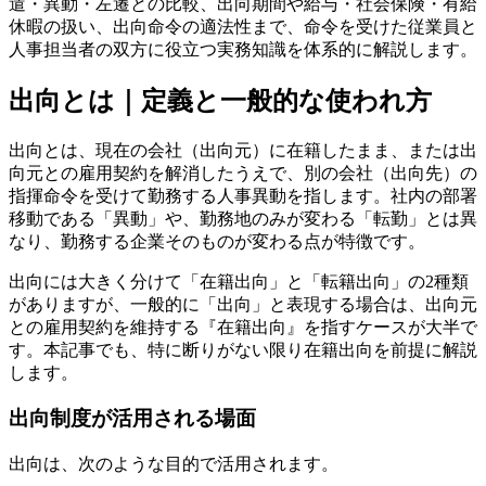
遣・異動・左遷との比較、出向期間や給与・社会保険・有給
休暇の扱い、出向命令の適法性まで、命令を受けた従業員と
人事担当者の双方に役立つ実務知識を体系的に解説します。
出向とは｜定義と一般的な使われ方
出向とは、現在の会社（出向元）に在籍したまま、または出
向元との雇用契約を解消したうえで、別の会社（出向先）の
指揮命令を受けて勤務する人事異動を指します。社内の部署
移動である「異動」や、勤務地のみが変わる「転勤」とは異
なり、勤務する企業そのものが変わる点が特徴です。
出向には大きく分けて「在籍出向」と「転籍出向」の2種類
がありますが、一般的に「出向」と表現する場合は、出向元
との雇用契約を維持する『在籍出向』を指すケースが大半で
す。本記事でも、特に断りがない限り在籍出向を前提に解説
します。
出向制度が活用される場面
出向は、次のような目的で活用されます。