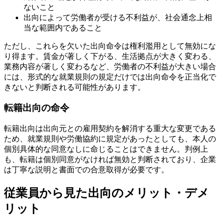
ないこと
出向によって労働者が受ける不利益が、社会通念上相
当な範囲内であること
ただし、これらを欠いた出向命令は権利濫用として無効にな
り得ます。賃金が著しく下がる、生活拠点が大きく変わる、
業務内容が著しく変わるなど、労働者の不利益が大きい場合
には、形式的な就業規則の規定だけでは出向命令を正当化で
きないと判断される可能性があります。
転籍出向の命令
転籍出向は出向元との雇用契約を解消する重大な変更である
ため、就業規則や労働協約に規定があったとしても、本人の
個別具体的な同意なしに命じることはできません。判例上
も、転籍は個別同意がなければ無効と判断されており、企業
は丁寧な説明と書面での合意取得が必要です。
従業員から見た出向のメリット・デメ
リット