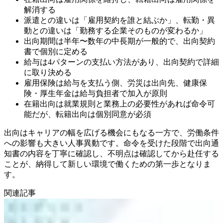
解消する
派遣との違いは「雇用契約を誰と結ぶか」、転勤・異
動との違いは「勤務する企業そのものが変わるか」
出向期間は半年〜数年の中長期が一般的で、出向契約
書で個別に定める
給与は4パターンの支払い方法があり、出向契約で詳細
に取り決める
雇用保険は給与を支払う側、労災は出向先、健康保
険・厚生年金は給与負担者で加入が原則
在籍出向は就業規則と業務上の必要性があれば命令可
能だが、転籍出向は個別同意が必須
出向はキャリアの幅を広げる機会にもなる一方で、労働条件
への影響も大きい人事異動です。命令を受けた段階で出向通
知書の内容を丁寧に確認し、不明点は確認してから赴任する
ことが、納得して新しい環境で働くための第一歩となりま
す。
関連記事