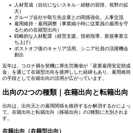
人材育成（自社にないスキル・経験の習得、視野の拡
大）
グループ会社や取引先企業との関係強化、人事交流
雇用維持・雇用調整（事業縮小時に従業員の雇用を守
るための在籍型出向）
戦略的な人材配置（経営支援、技術指導、新規事業立
ち上げ）
ポストオフ後のキャリア活用、シニア社員の活躍機会
創出
近年は、コロナ禍を契機に厚生労働省が「産業雇用安定助成
金」を通じて在籍型出向を後押しした経緯もあり、雇用維持
の手段として在籍出向の活用が広がっています。
出向の2つの種類｜在籍出向と転籍出向
出向は、出向元との雇用関係を維持するか解消するかによっ
て、在籍出向と転籍出向（移籍出向）の2種類に大別されま
す。
在籍出向（在籍型出向）