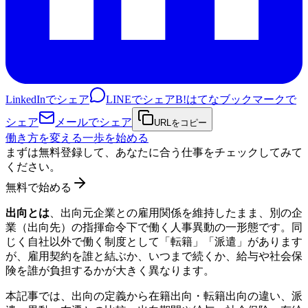
LinkedInでシェア
LINEでシェア
B!
はてなブックマークで
シェア
メールでシェア
URLをコピー
働き方を変える一歩を始める
まずは無料登録して、あなたに合う仕事をチェックしてみて
ください。
無料で始める
出向とは
、出向元企業との雇用関係を維持したまま、別の企
業（出向先）の指揮命令下で働く人事異動の一形態です。同
じく自社以外で働く制度として「転籍」「派遣」があります
が、雇用契約を誰と結ぶか、いつまで続くか、給与や社会保
険を誰が負担するかが大きく異なります。
本記事では、出向の定義から在籍出向・転籍出向の違い、派