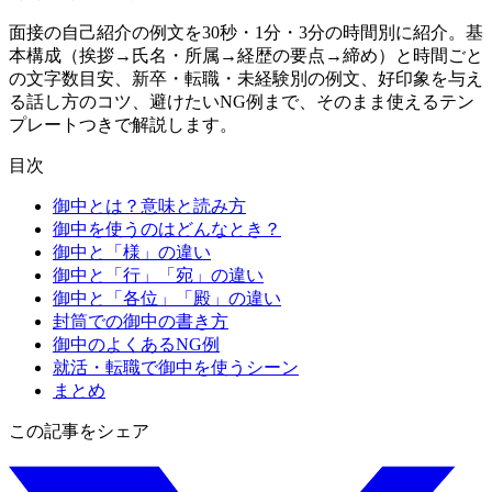
面接の自己紹介の例文を30秒・1分・3分の時間別に紹介。基
本構成（挨拶→氏名・所属→経歴の要点→締め）と時間ごと
の文字数目安、新卒・転職・未経験別の例文、好印象を与え
る話し方のコツ、避けたいNG例まで、そのまま使えるテン
プレートつきで解説します。
目次
御中とは？意味と読み方
御中を使うのはどんなとき？
御中と「様」の違い
御中と「行」「宛」の違い
御中と「各位」「殿」の違い
封筒での御中の書き方
御中のよくあるNG例
就活・転職で御中を使うシーン
まとめ
この記事をシェア