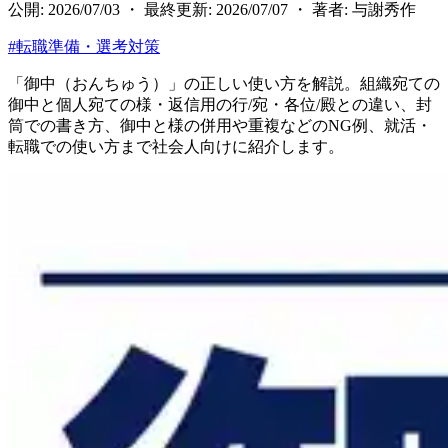
公開: 2026/07/03 ・ 最終更新: 2026/07/07 ・ 著者: 与謝秀作
#
転職準備・選考対策
「御中（おんちゅう）」の正しい使い方を解説。組織宛ての
御中と個人宛ての様・返信用の行/宛・各位/殿との違い、封
筒での書き方、御中と様の併用や重複などのNG例、就活・
転職での使い方まで社会人向けに紹介します。