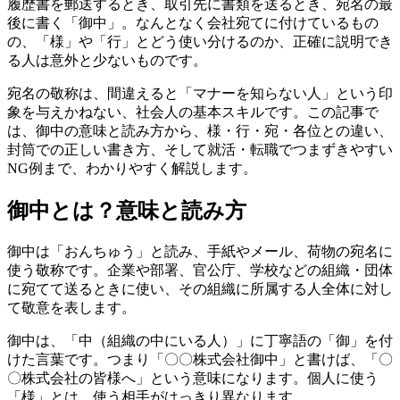
履歴書を郵送するとき、取引先に書類を送るとき、宛名の最
後に書く「御中」。なんとなく会社宛てに付けているもの
の、「様」や「行」とどう使い分けるのか、正確に説明でき
る人は意外と少ないものです。
宛名の敬称は、間違えると「マナーを知らない人」という印
象を与えかねない、社会人の基本スキルです。この記事で
は、御中の意味と読み方から、様・行・宛・各位との違い、
封筒での正しい書き方、そして就活・転職でつまずきやすい
NG例まで、わかりやすく解説します。
御中とは？意味と読み方
御中は「おんちゅう」と読み、手紙やメール、荷物の宛名に
使う敬称です。企業や部署、官公庁、学校などの組織・団体
に宛てて送るときに使い、その組織に所属する人全体に対し
て敬意を表します。
御中は、「中（組織の中にいる人）」に丁寧語の「御」を付
けた言葉です。つまり「〇〇株式会社御中」と書けば、「〇
〇株式会社の皆様へ」という意味になります。個人に使う
「様」とは、使う相手がはっきり異なります。