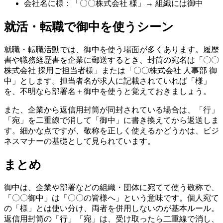
会社名に様：「〇〇株式会社 様」→ 組織には御中
就活・転職で御中を使うシーン
就職・転職活動では、御中を使う場面が多くあります。履歴
書や職務経歴書を企業に郵送するとき、封筒の宛名は「〇〇
株式会社 採用ご担当者様」または「〇〇株式会社 人事部 御
中」とします。担当者名が求人に記載されていれば「様」
を、不明なら部署名＋御中を使うと覚えておきましょう。
また、企業から返信用封筒が同封されている場合は、「行」
「宛」を二重線で消して「御中」に書き換えてから返送しま
す。細かな点ですが、敬称を正しく使えるかどうかは、ビジ
ネスマナーの基礎として見られています。
まとめ
御中は、企業や部署などの組織・団体に宛てて使う敬称で、
「〇〇御中」は「〇〇の皆様へ」という意味です。個人宛て
の「様」とは使い分け、両者を併用しないのが基本ルール。
返信用封筒の「行」「宛」は、受け取ったら二重線で消し、