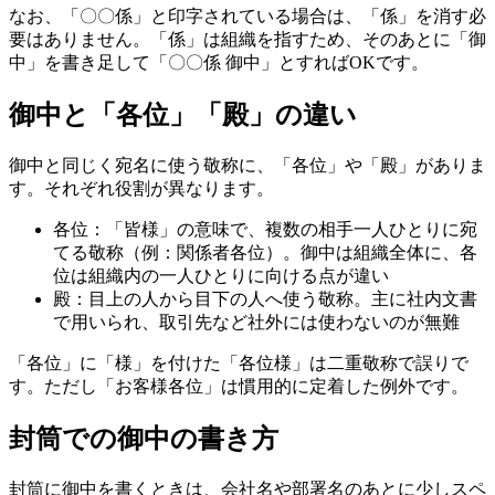
なお、「〇〇係」と印字されている場合は、「係」を消す必
要はありません。「係」は組織を指すため、そのあとに「御
中」を書き足して「〇〇係 御中」とすればOKです。
御中と「各位」「殿」の違い
御中と同じく宛名に使う敬称に、「各位」や「殿」がありま
す。それぞれ役割が異なります。
各位：「皆様」の意味で、複数の相手一人ひとりに宛
てる敬称（例：関係者各位）。御中は組織全体に、各
位は組織内の一人ひとりに向ける点が違い
殿：目上の人から目下の人へ使う敬称。主に社内文書
で用いられ、取引先など社外には使わないのが無難
「各位」に「様」を付けた「各位様」は二重敬称で誤りで
す。ただし「お客様各位」は慣用的に定着した例外です。
封筒での御中の書き方
封筒に御中を書くときは、会社名や部署名のあとに少しスペ