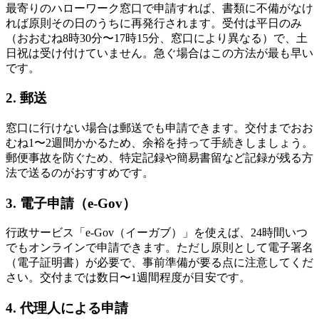
最寄りのハローワーク窓口で申請すれば、書類に不備がなけ
れば原則その日のうちに再発行されます。受付は平日のみ
（おおむね8時30分〜17時15分、窓口により異なる）で、土
日祝は受け付けていません。急ぐ場合はこの方法が最も早い
です。
2. 郵送
窓口に行けない場合は郵送でも申請できます。交付までおお
むね1〜2週間かかるため、余裕を持って手続きしましょう。
郵便事故を防ぐため、特定記録や簡易書留など記録が残る方
法で送るのがおすすめです。
3. 電子申請（e-Gov）
行政サービス「e-Gov（イーガブ）」を使えば、24時間いつ
でもオンラインで申請できます。ただし原則として電子署名
（電子証明書）が必要で、事前準備が要る点に注意してくだ
さい。交付までは数日〜1週間程度が目安です。
4. 代理人による申請