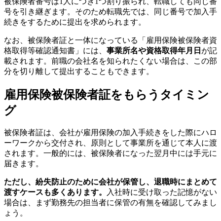
被保険者番号は1人につき1つ割り振られ、転職しても同じ番
号を引き継ぎます。そのため転職先では、同じ番号で加入手
続きをするために提出を求められます。
なお、被保険者証と一体になっている「雇用保険被保険者資
格取得等確認通知書」には、
事業所名や資格取得年月日
が記
載されます。前職の会社名を知られたくない場合は、この部
分を切り離して提出することもできます。
雇用保険被保険者証をもらうタイミン
グ
被保険者証は、会社が雇用保険の加入手続きをした際にハロ
ーワークから交付され、原則として事業所を通じて本人に渡
されます。一般的には、被保険者になった翌月中には手元に
届きます。
ただし、紛失防止のために会社が保管し、退職時にまとめて
渡すケースも多くあります。
入社時に受け取った記憶がない
場合は、まず勤務先の担当者に保管の有無を確認してみまし
ょう。