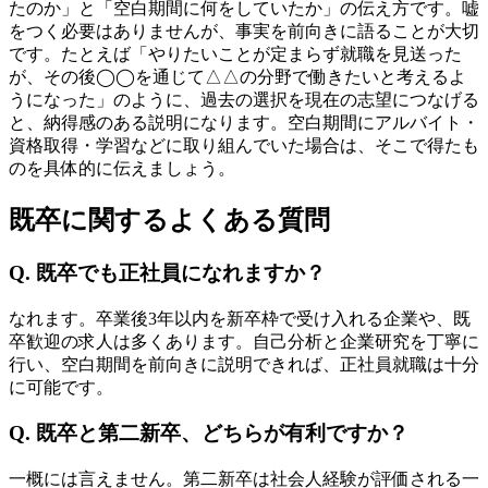
たのか」と「空白期間に何をしていたか」の伝え方です。嘘
をつく必要はありませんが、事実を前向きに語ることが大切
です。たとえば「やりたいことが定まらず就職を見送った
が、その後◯◯を通じて△△の分野で働きたいと考えるよ
うになった」のように、過去の選択を現在の志望につなげる
と、納得感のある説明になります。空白期間にアルバイト・
資格取得・学習などに取り組んでいた場合は、そこで得たも
のを具体的に伝えましょう。
既卒に関するよくある質問
Q. 既卒でも正社員になれますか？
なれます。卒業後3年以内を新卒枠で受け入れる企業や、既
卒歓迎の求人は多くあります。自己分析と企業研究を丁寧に
行い、空白期間を前向きに説明できれば、正社員就職は十分
に可能です。
Q. 既卒と第二新卒、どちらが有利ですか？
一概には言えません。第二新卒は社会人経験が評価される一