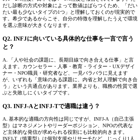
だし診断の方式や対象によって数値はばらつくため、「だい
たい最も少ないタイプの1つ」と理解しておくのが現実的で
す。希少であるからこそ、自分の特徴を理解したうえで環境
を選ぶ意味が大きくなります。
Q2. INFJに向いている具体的な仕事を一言で言う
と？
A. 「人や社会の課題に、長期目線で向き合える仕事」と言
えます。カウンセラー・人事・教育・ライター・UXデザイ
ナー・NPO職員・研究者など、一見バラバラに見えます
が、いずれも「意味のある課題に、内省と対人理解で向き合
う」という共通点があります。業界よりも、職務の性質で選
ぶと失敗しにくいタイプです。
Q3. INFJ-AとINFJ-Tで適職は違う？
A. 基本的な適職の方向性は同じですが、INFJ-A（自己主張
型）はマネジメントやリーダーポジション、NPOの代表な
ど主体的な発信が求められる役割にも比較的向きます。
INFJ-T（慎重型）は個別支援やリサーチなど、じっくり1人