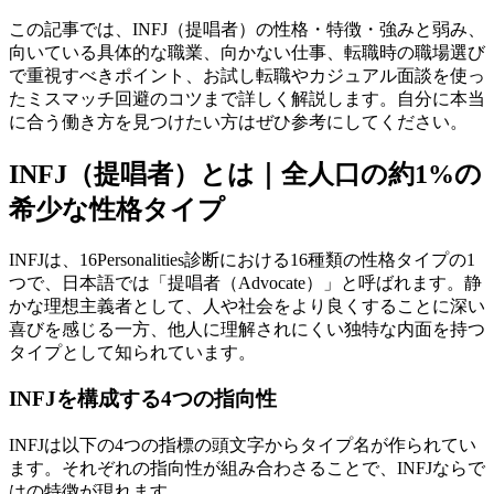
この記事では、INFJ（提唱者）の性格・特徴・強みと弱み、
向いている具体的な職業、向かない仕事、転職時の職場選び
で重視すべきポイント、お試し転職やカジュアル面談を使っ
たミスマッチ回避のコツまで詳しく解説します。自分に本当
に合う働き方を見つけたい方はぜひ参考にしてください。
INFJ（提唱者）とは｜全人口の約1%の
希少な性格タイプ
INFJは、16Personalities診断における16種類の性格タイプの1
つで、日本語では「提唱者（Advocate）」と呼ばれます。静
かな理想主義者として、人や社会をより良くすることに深い
喜びを感じる一方、他人に理解されにくい独特な内面を持つ
タイプとして知られています。
INFJを構成する4つの指向性
INFJは以下の4つの指標の頭文字からタイプ名が作られてい
ます。それぞれの指向性が組み合わさることで、INFJならで
はの特徴が現れます。