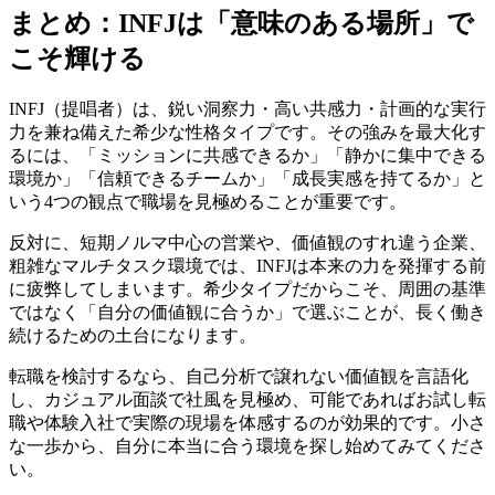
まとめ：INFJは「意味のある場所」で
こそ輝ける
INFJ（提唱者）は、鋭い洞察力・高い共感力・計画的な実行
力を兼ね備えた希少な性格タイプです。その強みを最大化す
るには、「ミッションに共感できるか」「静かに集中できる
環境か」「信頼できるチームか」「成長実感を持てるか」と
いう4つの観点で職場を見極めることが重要です。
反対に、短期ノルマ中心の営業や、価値観のすれ違う企業、
粗雑なマルチタスク環境では、INFJは本来の力を発揮する前
に疲弊してしまいます。希少タイプだからこそ、周囲の基準
ではなく「自分の価値観に合うか」で選ぶことが、長く働き
続けるための土台になります。
転職を検討するなら、自己分析で譲れない価値観を言語化
し、カジュアル面談で社風を見極め、可能であればお試し転
職や体験入社で実際の現場を体感するのが効果的です。小さ
な一歩から、自分に本当に合う環境を探し始めてみてくださ
い。