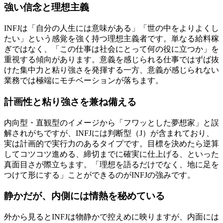
強い信念と理想主義
INFJは「自分の人生には意味がある」「世の中をよりよくし
たい」という感覚を強く持つ理想主義者です。単なる給料稼
ぎではなく、「この仕事は社会にとって何の役に立つか」を
重視する傾向があります。意義を感じられる仕事ではずば抜
けた集中力と粘り強さを発揮する一方、意義が感じられない
業務では極端にモチベーションが落ちます。
計画性と粘り強さを兼ね備える
内向型・直観型のイメージから「フワッとした夢想家」と誤
解されがちですが、INFJには判断型（J）が含まれており、
実は計画的で実行力のあるタイプです。目標を決めたら逆算
してコツコツ進める、締切までに確実に仕上げる、といった
真面目さが際立ちます。「理想を語るだけでなく、地に足を
つけて形にする」ことができるのがINFJの強みです。
静かだが、内側には情熱を秘めている
外から見るとINFJは物静かで控えめに映りますが、内面には