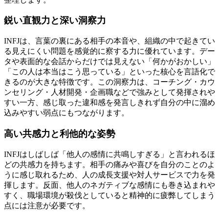
鋭い直観力と深い洞察力
INFJは、言葉の裏にある相手の本音や、組織の中で起きてい
る見えにくい問題を感覚的に察する力に優れています。デー
タや表面的な会話からだけでは見えない「何かがおかしい」
「この人は本当はこう思っている」といった核心を言語化で
きるのが大きな特徴です。この洞察力は、コーチング・カウ
ンセリング・人材開発・企画職などで強みとして発揮されや
すい一方、感じ取った違和感を発言しきれず自分の中に溜め
込みやすい弱点にもつながります。
高い共感力と利他的な姿勢
INFJはしばしば「他人の感情に共鳴しすぎる」と言われるほ
どの共感力を持ちます。相手の痛みや喜びを自分のことのよ
うに感じ取れるため、人の成長支援や対人サービスで力を発
揮します。反面、他人のネガティブな感情にも巻き込まれや
すく、職場環境が殺伐としていると精神的に疲弊してしまう
点には注意が必要です。