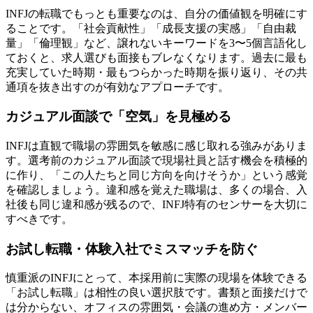
INFJの転職でもっとも重要なのは、自分の価値観を明確にす
ることです。「社会貢献性」「成長支援の実感」「自由裁
量」「倫理観」など、譲れないキーワードを3〜5個言語化し
ておくと、求人選びも面接もブレなくなります。過去に最も
充実していた時期・最もつらかった時期を振り返り、その共
通項を抜き出すのが有効なアプローチです。
カジュアル面談で「空気」を見極める
INFJは直観で職場の雰囲気を敏感に感じ取れる強みがありま
す。選考前のカジュアル面談で現場社員と話す機会を積極的
に作り、「この人たちと同じ方向を向けそうか」という感覚
を確認しましょう。違和感を覚えた職場は、多くの場合、入
社後も同じ違和感が残るので、INFJ特有のセンサーを大切に
すべきです。
お試し転職・体験入社でミスマッチを防ぐ
慎重派のINFJにとって、本採用前に実際の現場を体験できる
「お試し転職」は相性の良い選択肢です。書類と面接だけで
は分からない、オフィスの雰囲気・会議の進め方・メンバー