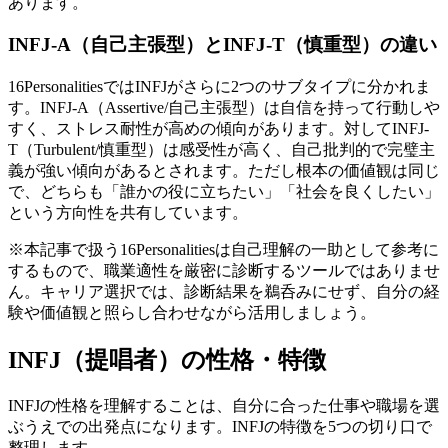
あります。
INFJ-A（自己主張型）とINFJ-T（慎重型）の違い
16PersonalitiesではINFJがさらに2つのサブタイプに分かれま
す。INFJ-A（Assertive/自己主張型）は自信を持って行動しや
すく、ストレス耐性が高めの傾向があります。対してINFJ-
T（Turbulent/慎重型）は感受性が高く、自己批判的で完璧主
義が強い傾向があるとされます。ただし根本の価値観は同じ
で、どちらも「誰かの役に立ちたい」「社会を良くしたい」
という方向性を共有しています。
※本記事で扱う16Personalitiesは自己理解の一助として参考に
するもので、職業適性を厳密に診断するツールではありませ
ん。キャリア選択では、診断結果を鵜呑みにせず、自分の経
験や価値観と照らし合わせながら活用しましょう。
INFJ（提唱者）の性格・特徴
INFJの性格を理解することは、自分に合った仕事や職場を選
ぶうえでの出発点になります。INFJの特徴を5つの切り口で
整理します。