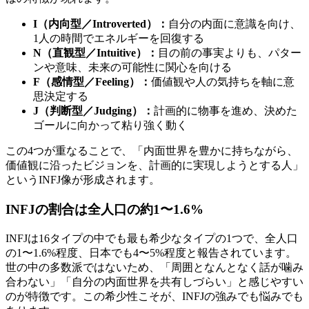
I（内向型／Introverted）：
自分の内面に意識を向け、
1人の時間でエネルギーを回復する
N（直観型／Intuitive）：
目の前の事実よりも、パター
ンや意味、未来の可能性に関心を向ける
F（感情型／Feeling）：
価値観や人の気持ちを軸に意
思決定する
J（判断型／Judging）：
計画的に物事を進め、決めた
ゴールに向かって粘り強く動く
この4つが重なることで、「内面世界を豊かに持ちながら、
価値観に沿ったビジョンを、計画的に実現しようとする人」
というINFJ像が形成されます。
INFJの割合は全人口の約1〜1.6%
INFJは16タイプの中でも最も希少なタイプの1つで、全人口
の1〜1.6%程度、日本でも4〜5%程度と報告されています。
世の中の多数派ではないため、「周囲となんとなく話が噛み
合わない」「自分の内面世界を共有しづらい」と感じやすい
のが特徴です。この希少性こそが、INFJの強みでも悩みでも