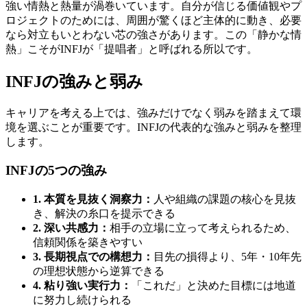
強い情熱と熱量が渦巻いています。自分が信じる価値観やプ
ロジェクトのためには、周囲が驚くほど主体的に動き、必要
なら対立もいとわない芯の強さがあります。この「静かな情
熱」こそがINFJが「提唱者」と呼ばれる所以です。
INFJの強みと弱み
キャリアを考える上では、強みだけでなく弱みを踏まえて環
境を選ぶことが重要です。INFJの代表的な強みと弱みを整理
します。
INFJの5つの強み
1. 本質を見抜く洞察力：
人や組織の課題の核心を見抜
き、解決の糸口を提示できる
2. 深い共感力：
相手の立場に立って考えられるため、
信頼関係を築きやすい
3. 長期視点での構想力：
目先の損得より、5年・10年先
の理想状態から逆算できる
4. 粘り強い実行力：
「これだ」と決めた目標には地道
に努力し続けられる