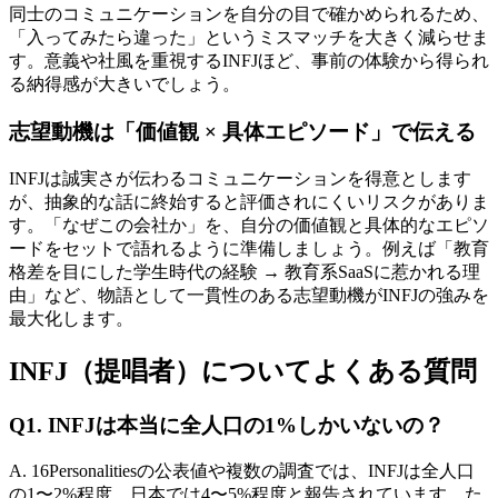
同士のコミュニケーションを自分の目で確かめられるため、
「入ってみたら違った」というミスマッチを大きく減らせま
す。意義や社風を重視するINFJほど、事前の体験から得られ
る納得感が大きいでしょう。
志望動機は「価値観 × 具体エピソード」で伝える
INFJは誠実さが伝わるコミュニケーションを得意とします
が、抽象的な話に終始すると評価されにくいリスクがありま
す。「なぜこの会社か」を、自分の価値観と具体的なエピソ
ードをセットで語れるように準備しましょう。例えば「教育
格差を目にした学生時代の経験 → 教育系SaaSに惹かれる理
由」など、物語として一貫性のある志望動機がINFJの強みを
最大化します。
INFJ（提唱者）についてよくある質問
Q1. INFJは本当に全人口の1%しかいないの？
A. 16Personalitiesの公表値や複数の調査では、INFJは全人口
の1〜2%程度、日本では4〜5%程度と報告されています。た