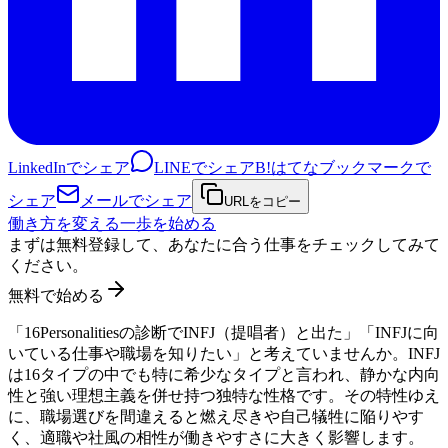
LinkedInでシェア
LINEでシェア
B!
はてなブックマークで
シェア
メールでシェア
URLをコピー
働き方を変える一歩を始める
まずは無料登録して、あなたに合う仕事をチェックしてみて
ください。
無料で始める
「16Personalitiesの診断でINFJ（提唱者）と出た」「INFJに向
いている仕事や職場を知りたい」と考えていませんか。INFJ
は16タイプの中でも特に希少なタイプと言われ、静かな内向
性と強い理想主義を併せ持つ独特な性格です。その特性ゆえ
に、職場選びを間違えると燃え尽きや自己犠牲に陥りやす
く、適職や社風の相性が働きやすさに大きく影響します。