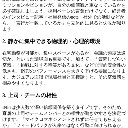
ミッションやビジョンが、自分の価値観と重なっているかを
必ず確認しましょう。採用ページの言葉だけでなく、経営者
のインタビュー記事・社員発信のnote・社外での活動などか
ら、「言行が一致しているか」を立体的に見ると失敗が減り
ます。
2. 静かに集中できる物理的・心理的環境
在宅勤務が可能か、集中スペースがあるか、会議の頻度は適
切か、といった環境面も重要です。加えて、「質問しづらい
空気」「挑戦に対する嘲笑がある文化」など心理的安全性の
低さも、INFJのパフォーマンスを大きく下げる要因になりま
す。カジュアル面談で現場社員と直接話すと、その空気感を
掴みやすくなります。
3. 上司・チームの相性
INFJは少人数で深い信頼関係を築くタイプです。そのため、
直属の上司やチームメンバーとの相性が働きやすさを決定づ
けます。「マイクロマネジメントされずに任せてもらえる
か」「フィードバックが人格ではなく行動に向けられるか」