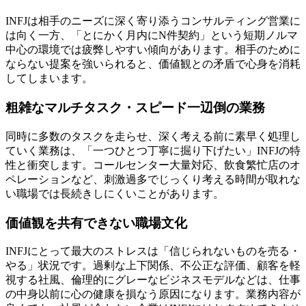
INFJは相手のニーズに深く寄り添うコンサルティング営業に
は向く一方、「とにかく月内にN件契約」という短期ノルマ
中心の環境では疲弊しやすい傾向があります。相手のために
ならない提案を強いられると、価値観との矛盾で心身を消耗
してしまいます。
粗雑なマルチタスク・スピード一辺倒の業務
同時に多数のタスクを走らせ、深く考える前に素早く処理し
ていく業務は、「一つひとつ丁寧に掘り下げたい」INFJの特
性と衝突します。コールセンター大量対応、飲食繁忙店のオ
ペレーションなど、刺激過多でじっくり考える時間が取れな
い職場では長続きしにくいことがあります。
価値観を共有できない職場文化
INFJにとって最大のストレスは「信じられないものを売る・
やる」状況です。過剰な上下関係、不公正な評価、顧客を軽
視する社風、倫理的にグレーなビジネスモデルなどは、仕事
の中身以前に心の健康を損なう原因になります。業務内容が