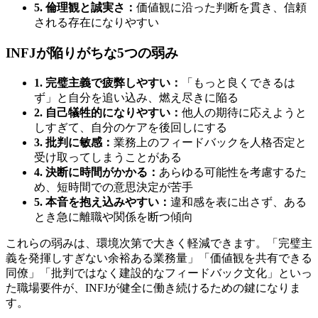
5. 倫理観と誠実さ：
価値観に沿った判断を貫き、信頼
される存在になりやすい
INFJが陥りがちな5つの弱み
1. 完璧主義で疲弊しやすい：
「もっと良くできるは
ず」と自分を追い込み、燃え尽きに陥る
2. 自己犠牲的になりやすい：
他人の期待に応えようと
しすぎて、自分のケアを後回しにする
3. 批判に敏感：
業務上のフィードバックを人格否定と
受け取ってしまうことがある
4. 決断に時間がかかる：
あらゆる可能性を考慮するた
め、短時間での意思決定が苦手
5. 本音を抱え込みやすい：
違和感を表に出さず、ある
とき急に離職や関係を断つ傾向
これらの弱みは、環境次第で大きく軽減できます。「完璧主
義を発揮しすぎない余裕ある業務量」「価値観を共有できる
同僚」「批判ではなく建設的なフィードバック文化」といっ
た職場要件が、INFJが健全に働き続けるための鍵になりま
す。