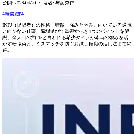
公開: 2026/04/20 ・ 著者: 与謝秀作
#
転職戦略
INFJ（提唱者）の性格・特徴・強みと弱み、向いている適職
と向かない仕事、職場選びで重視すべき4つのポイントを解
説。全人口の約1%と言われる希少タイプが本当の強みを活
かす転職術と、ミスマッチを防ぐお試し転職の活用法まで網
羅。